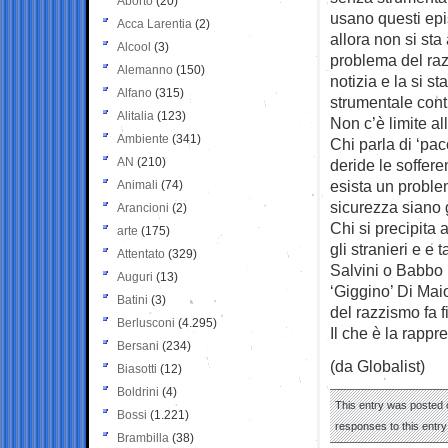
Aborto
(20)
usano questi epi
Acca Larentia
(2)
allora non si sta
Alcool
(3)
problema del raz
Alemanno
(150)
notizia e la si s
Alfano
(315)
strumentale contr
Alitalia
(123)
Non c’è limite al
Ambiente
(341)
Chi parla di ‘pacc
AN
(210)
deride le soffer
esista un proble
Animali
(74)
sicurezza siano 
Arancioni
(2)
Chi si precipita 
arte
(175)
gli stranieri e e
Attentato
(329)
Salvini o Babbo
Auguri
(13)
‘Giggino’ Di Mai
Batini
(3)
del razzismo fa f
Berlusconi
(4.295)
Il che è la rappr
Bersani
(234)
(da Globalist)
Biasotti
(12)
Boldrini
(4)
This entry was posted o
Bossi
(1.221)
responses to this entr
Brambilla
(38)