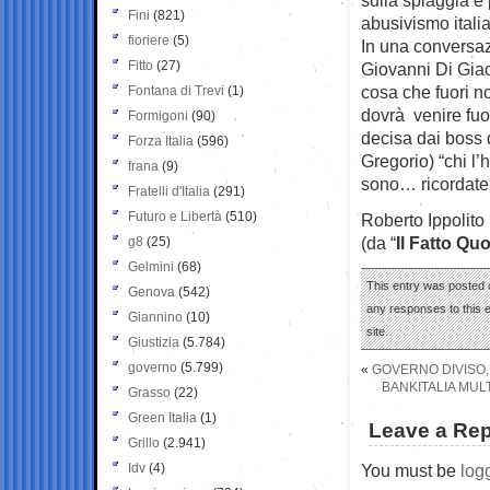
Fini
(821)
abusivismo itali
fioriere
(5)
In una conversaz
Fitto
(27)
Giovanni Di Giac
cosa che fuori n
Fontana di Trevi
(1)
dovrà venire fuor
Formigoni
(90)
decisa dai boss d
Forza Italia
(596)
Gregorio) “chi l’
frana
(9)
sono… ricordatel
Fratelli d'Italia
(291)
Futuro e Libertà
(510)
Roberto Ippolito
(da “
Il Fatto Qu
g8
(25)
Gelmini
(68)
This entry was posted 
Genova
(542)
any responses to this 
Giannino
(10)
site.
Giustizia
(5.784)
governo
(5.799)
«
GOVERNO DIVISO,
BANKITALIA MUL
Grasso
(22)
Green Italia
(1)
Leave a Rep
Grillo
(2.941)
Idv
(4)
You must be
log