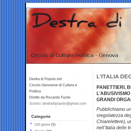
L’ITALIA DE
Destra di Popolo.net
Circolo Genovese di Cultura e
PANETTIERI, B
Politica
L’ABUSIVISMO
Diretto da Riccardo Fucile
GRANDI ORGAN
Scrivici: destradipopolo@gmail.com
Pubblichiamo un 
sregolatezza degl
Categorie
Chiarelettere), u
100 giorni
(5)
nell’Italia delle 