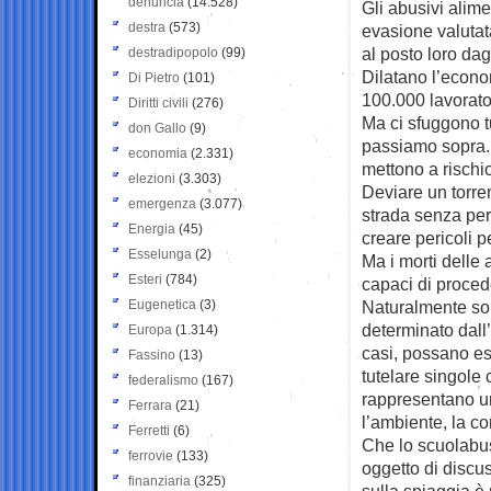
denuncia
(14.528)
Gli abusivi alime
destra
(573)
evasione valutata
al posto loro dagl
destradipopolo
(99)
Dilatano l’econo
Di Pietro
(101)
100.000 lavoratori
Diritti civili
(276)
Ma ci sfuggono t
don Gallo
(9)
passiamo sopra. L
economia
(2.331)
mettono a rischio
elezioni
(3.303)
Deviare un torre
emergenza
(3.077)
strada senza per
Energia
(45)
creare pericoli p
Esselunga
(2)
Ma i morti delle
Esteri
(784)
capaci di proced
Eugenetica
(3)
Naturalmente so
determinato dall
Europa
(1.314)
casi, possano es
Fassino
(13)
tutelare singole
federalismo
(167)
rappresentano un
Ferrara
(21)
l’ambiente, la co
Ferretti
(6)
Che lo scuolabu
ferrovie
(133)
oggetto di discu
finanziaria
(325)
sulla spiaggia è p