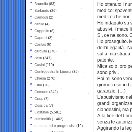
Ho ottenuto i num
Brunetta
(83)
medico: spavento
Burlando
(26)
medico che non p
Camogli
(2)
Ho indagato su va
canile
(4)
abusivi, i macell
Cappello
(8)
Sì, ce ne sono. 
Caprotti
(2)
Ho proseguito. M
Caritas
(6)
dell’illegalità .
carovita
(170)
sulla mia strada 
casa
(247)
patente.
Casini
(119)
Mica solo loro pe
Centrodestra in Liguria
(35)
sono privi.
Poi mi sono venu
Chiesa
(276)
giorno ci sono b
Cina
(10)
garanzie. (…)
Comune
(342)
L’abusivismo nel
Coop
(7)
grandi organizzazi
Cossiga
(7)
clandestini, ma 
Costume
(5.581)
Alla fine del lib
criminalità
(1.402)
senza le autoriz
democratici e progressisti
(19)
Aggirando la leg