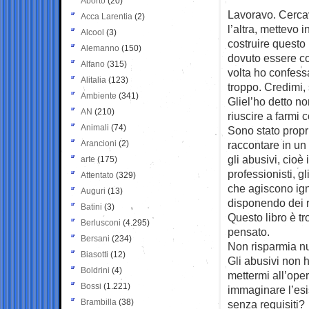
Aborto
(20)
Lavoravo. Cerca
Acca Larentia
(2)
l’altra, mettevo 
Alcool
(3)
costruire questo l
Alemanno
(150)
dovuto essere co
Alfano
(315)
volta ho confessa
Alitalia
(123)
troppo. Credimi, 
Ambiente
(341)
Gliel’ho detto no
AN
(210)
riuscire a farmi
Animali
(74)
Sono stato propri
Arancioni
(2)
raccontare in un 
gli abusivi, cioè i 
arte
(175)
professionisti, gl
Attentato
(329)
che agiscono ig
Auguri
(13)
disponendo dei r
Batini
(3)
Questo libro è t
Berlusconi
(4.295)
pensato.
Bersani
(234)
Non risparmia n
Biasotti
(12)
Gli abusivi non 
Boldrini
(4)
mettermi all’ope
Bossi
(1.221)
immaginare l’esi
Brambilla
(38)
senza requisiti?