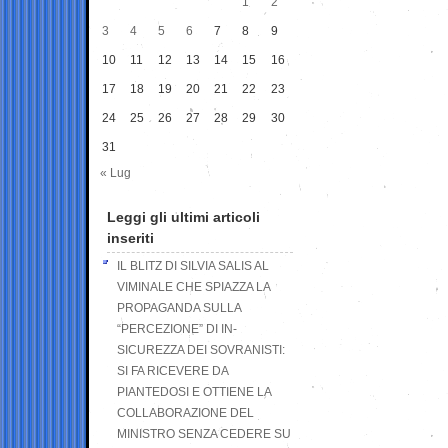
1
2
3
4
5
6
7
8
9
10
11
12
13
14
15
16
17
18
19
20
21
22
23
24
25
26
27
28
29
30
31
« Lug
Leggi gli ultimi articoli
inseriti
IL BLITZ DI SILVIA SALIS AL
VIMINALE CHE SPIAZZA LA
PROPAGANDA SULLA
“PERCEZIONE” DI IN-
SICUREZZA DEI SOVRANISTI:
SI FA RICEVERE DA
PIANTEDOSI E OTTIENE LA
COLLABORAZIONE DEL
MINISTRO SENZA CEDERE SU