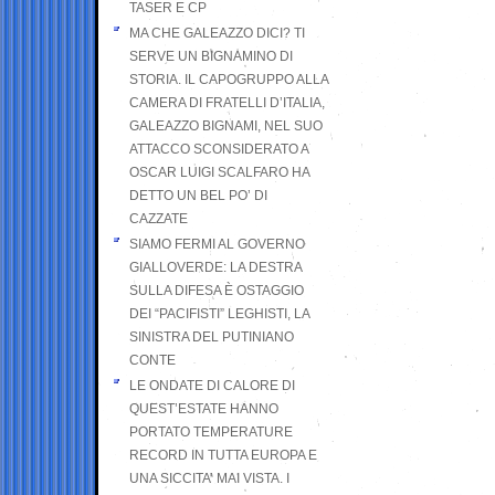
TASER E CP
MA CHE GALEAZZO DICI? TI
SERVE UN BIGNAMINO DI
STORIA. IL CAPOGRUPPO ALLA
CAMERA DI FRATELLI D’ITALIA,
GALEAZZO BIGNAMI, NEL SUO
ATTACCO SCONSIDERATO A
OSCAR LUIGI SCALFARO HA
DETTO UN BEL PO’ DI
CAZZATE
SIAMO FERMI AL GOVERNO
GIALLOVERDE: LA DESTRA
SULLA DIFESA È OSTAGGIO
DEI “PACIFISTI” LEGHISTI, LA
SINISTRA DEL PUTINIANO
CONTE
LE ONDATE DI CALORE DI
QUEST’ESTATE HANNO
PORTATO TEMPERATURE
RECORD IN TUTTA EUROPA E
UNA SICCITA’ MAI VISTA. I