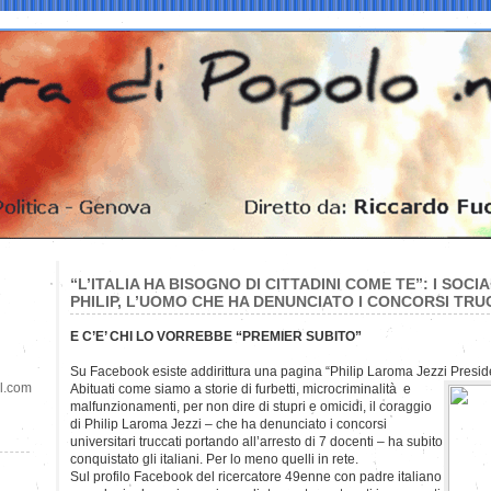
“L’ITALIA HA BISOGNO DI CITTADINI COME TE”: I SOC
PHILIP, L’UOMO CHE HA DENUNCIATO I CONCORSI TRU
E C’E’ CHI LO VORREBBE “PREMIER SUBITO”
Su Facebook esiste addirittura una pagina “Philip Laroma Jezzi Preside
il.com
Abituati come siamo a storie di furbetti, microcriminalità e
malfunzionamenti, per non dire di stupri e omicidi, il coraggio
di Philip Laroma Jezzi – che ha denunciato i concorsi
universitari truccati portando all’arresto di 7 docenti – ha subito
conquistato gli italiani. Per lo meno quelli in rete.
Sul profilo Facebook del ricercatore 49enne con padre italiano