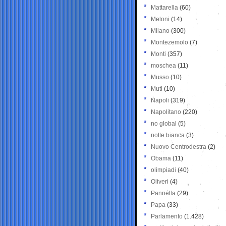
Mattarella
(60)
Meloni
(14)
Milano
(300)
Montezemolo
(7)
Monti
(357)
moschea
(11)
Musso
(10)
Muti
(10)
Napoli
(319)
Napolitano
(220)
no global
(5)
notte bianca
(3)
Nuovo Centrodestra
(2)
Obama
(11)
olimpiadi
(40)
Oliveri
(4)
Pannella
(29)
Papa
(33)
Parlamento
(1.428)