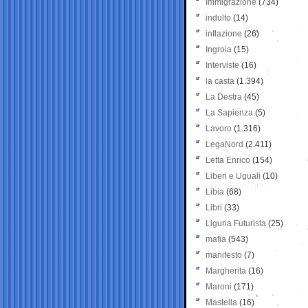
Immigrazione
(734)
indulto
(14)
inflazione
(26)
Ingroia
(15)
Interviste
(16)
la casta
(1.394)
La Destra
(45)
La Sapienza
(5)
Lavoro
(1.316)
LegaNord
(2.411)
Letta Enrico
(154)
Liberi e Uguali
(10)
Libia
(68)
Libri
(33)
Liguria Futurista
(25)
mafia
(543)
manifesto
(7)
Margherita
(16)
Maroni
(171)
Mastella
(16)