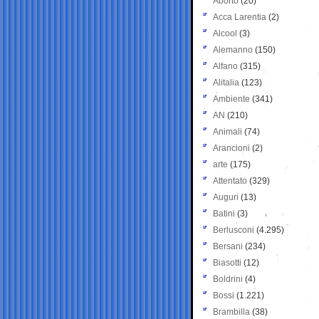
Aborto
(20)
Acca Larentia
(2)
Alcool
(3)
Alemanno
(150)
Alfano
(315)
Alitalia
(123)
Ambiente
(341)
AN
(210)
Animali
(74)
Arancioni
(2)
arte
(175)
Attentato
(329)
Auguri
(13)
Batini
(3)
Berlusconi
(4.295)
Bersani
(234)
Biasotti
(12)
Boldrini
(4)
Bossi
(1.221)
Brambilla
(38)