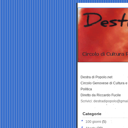
Destra di Popolo.net
Circolo Genovese di Cultura e
Politica
Diretto da Riccardo Fucile
Scrivici: destradipopolo@gma
Categorie
100 giorni
(5)