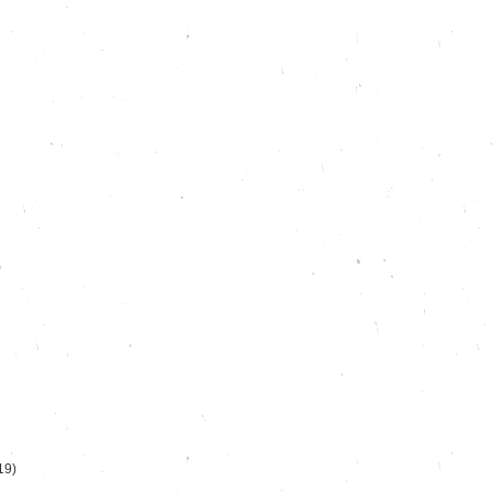
)
19)