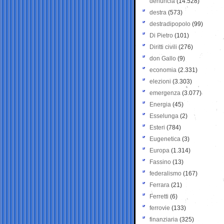
denuncia
(14.528)
destra
(573)
destradipopolo
(99)
Di Pietro
(101)
Diritti civili
(276)
don Gallo
(9)
economia
(2.331)
elezioni
(3.303)
emergenza
(3.077)
Energia
(45)
Esselunga
(2)
Esteri
(784)
Eugenetica
(3)
Europa
(1.314)
Fassino
(13)
federalismo
(167)
Ferrara
(21)
Ferretti
(6)
ferrovie
(133)
finanziaria
(325)