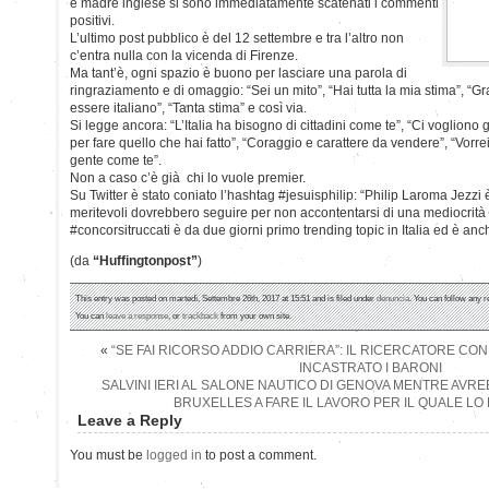
e madre inglese si sono immediatamente scatenati i commenti
positivi.
L’ultimo post pubblico è del 12 settembre e tra l’altro non
c’entra nulla con la vicenda di Firenze.
Ma tant’è, ogni spazio è buono per lasciare una parola di
ringraziamento e di omaggio: “Sei un mito”, “Hai tutta la mia stima”, “
essere italiano”, “Tanta stima” e così via.
Si legge ancora: “L’Italia ha bisogno di cittadini come te”, “Ci vogliono gl
per fare quello che hai fatto”, “Coraggio e carattere da vendere”, “Vorr
gente come te”.
Non a caso c’è già chi lo vuole premier.
Su Twitter è stato coniato l’hashtag #jesuisphilip: “Philip Laroma Jezzi 
meritevoli dovrebbero seguire per non accontentarsi di una mediocrità i
#concorsitruccati è da due giorni primo trending topic in Italia ed è an
(da
“Huffingtonpost”
)
This entry was posted on martedì, Settembre 26th, 2017 at 15:51 and is filed under
denuncia
. You can follow any r
You can
leave a response
, or
trackback
from your own site.
«
“SE FAI RICORSO ADDIO CARRIERA”: IL RICERCATORE CO
INCASTRATO I BARONI
SALVINI IERI AL SALONE NAUTICO DI GENOVA MENTRE AVR
BRUXELLES A FARE IL LAVORO PER IL QUALE LO
Leave a Reply
You must be
logged in
to post a comment.