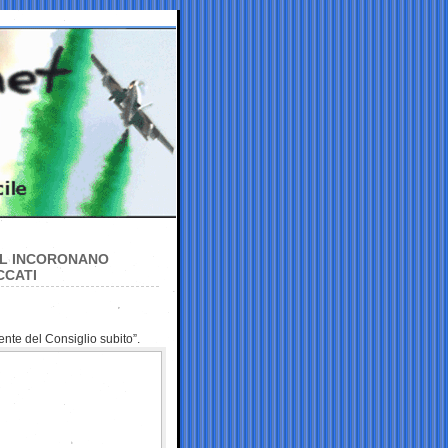
IAL INCORONANO
CCATI
nte del Consiglio subito”.