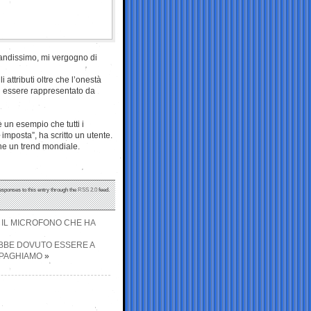
Grandissimo, mi vergogno di
i attributi oltre che l’onestà
ei essere rappresentato da
è un esempio che tutti i
mposta”, ha scritto un utente.
che un trend mondiale.
esponses to this entry through the
RSS 2.0
feed.
N IL MICROFONO CHE HA
EBBE DOVUTO ESSERE A
 PAGHIAMO
»