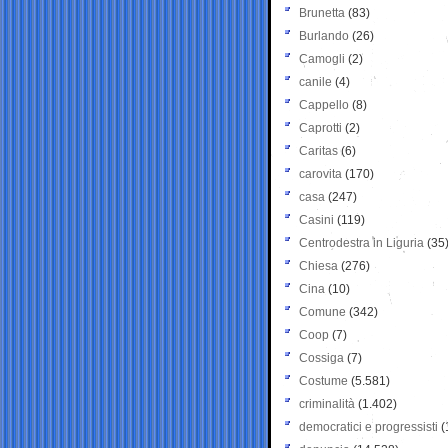
Brunetta
(83)
Burlando
(26)
Camogli
(2)
canile
(4)
Cappello
(8)
Caprotti
(2)
Caritas
(6)
carovita
(170)
casa
(247)
Casini
(119)
Centrodestra in Liguria
(35
Chiesa
(276)
Cina
(10)
Comune
(342)
Coop
(7)
Cossiga
(7)
Costume
(5.581)
criminalità
(1.402)
democratici e progressisti
(