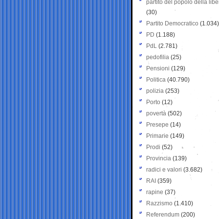
partito del popolo della libe
(30)
Partito Democratico
(1.034)
PD
(1.188)
PdL
(2.781)
pedofilia
(25)
Pensioni
(129)
Politica
(40.790)
polizia
(253)
Porto
(12)
povertà
(502)
Presepe
(14)
Primarie
(149)
Prodi
(52)
Provincia
(139)
radici e valori
(3.682)
RAI
(359)
rapine
(37)
Razzismo
(1.410)
Referendum
(200)