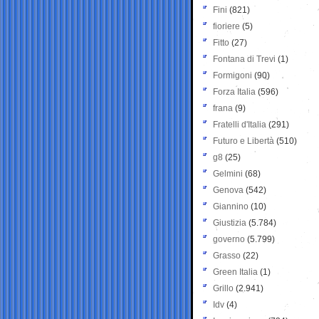
Fini
(821)
fioriere
(5)
Fitto
(27)
Fontana di Trevi
(1)
Formigoni
(90)
Forza Italia
(596)
frana
(9)
Fratelli d'Italia
(291)
Futuro e Libertà
(510)
g8
(25)
Gelmini
(68)
Genova
(542)
Giannino
(10)
Giustizia
(5.784)
governo
(5.799)
Grasso
(22)
Green Italia
(1)
Grillo
(2.941)
Idv
(4)