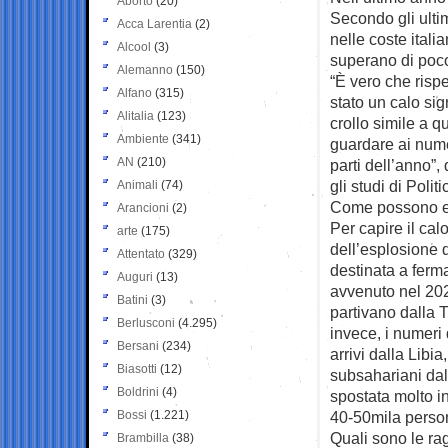
Aborto
(20)
Secondo gli ulti
Acca Larentia
(2)
nelle coste ital
Alcool
(3)
superano di poco
Alemanno
(150)
“È vero che rispe
Alfano
(315)
stato un calo sig
Alitalia
(123)
crollo simile a 
Ambiente
(341)
guardare ai numer
AN
(210)
parti dell’anno”,
gli studi di Polit
Animali
(74)
Come possono ess
Arancioni
(2)
Per capire il cal
arte
(175)
dell’esplosione d
Attentato
(329)
destinata a ferm
Auguri
(13)
avvenuto nel 20
Batini
(3)
partivano dalla 
Berlusconi
(4.295)
invece, i numeri 
Bersani
(234)
arrivi dalla Libia
Biasotti
(12)
subsahariani dall
Boldrini
(4)
spostata molto in
Bossi
(1.221)
40-50mila person
Quali sono le ra
Brambilla
(38)