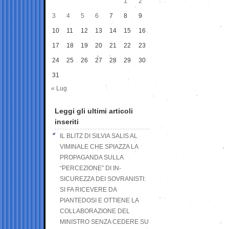
1
2
3
4
5
6
7
8
9
10
11
12
13
14
15
16
17
18
19
20
21
22
23
24
25
26
27
28
29
30
31
« Lug
Leggi gli ultimi articoli
inseriti
IL BLITZ DI SILVIA SALIS AL
VIMINALE CHE SPIAZZA LA
PROPAGANDA SULLA
“PERCEZIONE” DI IN-
SICUREZZA DEI SOVRANISTI:
SI FA RICEVERE DA
PIANTEDOSI E OTTIENE LA
COLLABORAZIONE DEL
MINISTRO SENZA CEDERE SU