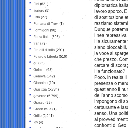
Fini
(821)
diplomatica itali
fioriere
(5)
lavoro sporco. E 
di sostituzione e
Fitto
(27)
razzismo sistemi
Fontana di Trevi
(1)
Dunque potremmo 
Formigoni
(90)
linea repressiva
Forza Italia
(596)
Ha sicuramente 
frana
(9)
siano bloccabili, 
Fratelli d'Italia
(291)
la voce si sparge
Futuro e Libertà
(510)
che prezzo. Come 
g8
(25)
cercare di scorag
Gelmini
(68)
Ha funzionato?
Genova
(542)
Poco. In realtà 
presenza o meno 
Giannino
(10)
quest’anno il nu
Giustizia
(5.784)
dell’anno scorso,
governo
(5.799)
impongono di sb
Grasso
(22)
carburante e las
Green Italia
(1)
senso. Una polit
Grillo
(2.941)
al provvedimento
Idv
(4)
confronti di Geo