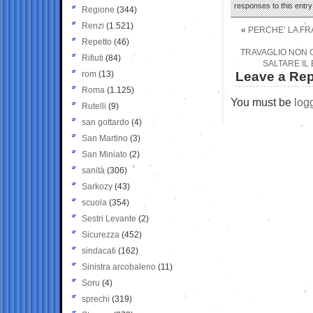
responses to this entr
Regione
(344)
Renzi
(1.521)
«
PERCHE’ LA FRA
Repetto
(46)
TRAVAGLIO NON G
Rifiuti
(84)
SALTARE IL
rom
(13)
Leave a Rep
Roma
(1.125)
You must be
log
Rutelli
(9)
san gottardo
(4)
San Martino
(3)
San Miniato
(2)
sanità
(306)
Sarkozy
(43)
scuola
(354)
Sestri Levante
(2)
Sicurezza
(452)
sindacati
(162)
Sinistra arcobaleno
(11)
Soru
(4)
sprechi
(319)