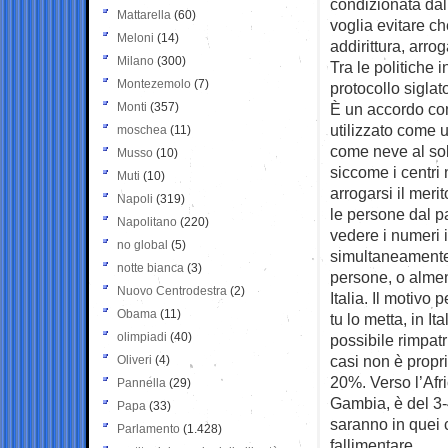
condizionata dal
Mattarella
(60)
voglia evitare c
Meloni
(14)
addirittura, arrog
Milano
(300)
Tra le politiche 
Montezemolo
(7)
protocollo sigla
Monti
(357)
È un accordo com
utilizzato come 
moschea
(11)
come neve al sol
Musso
(10)
siccome i centri
Muti
(10)
arrogarsi il mer
Napoli
(319)
le persone dal p
Napolitano
(220)
vedere i numeri 
no global
(5)
simultaneamente 
notte bianca
(3)
persone, o almen
Nuovo Centrodestra
(2)
Italia. Il motivo
Obama
(11)
tu lo metta, in I
olimpiadi
(40)
possibile rimpatr
casi non è proprio
Oliveri
(4)
20%. Verso l’Afr
Pannella
(29)
Gambia, è del 3-
Papa
(33)
saranno in quei 
Parlamento
(1.428)
fallimentare.