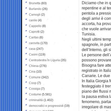
Diciamo che in q
Brunetta
(83)
repentine e al t
Burlando
(26)
pentola a pressi
Camogli
(2)
degli arrivi è co
canile
(4)
accorta, ha prov
Cappello
(8)
che vuole arrivar
Caprotti
(2)
Tunisia.
Caritas
(6)
Negli ultimi temp
carovita
(170)
spagnole, in part
casa
(247)
dell’Interno, gl
Le persone dell’
Casini
(119)
possono provare 
Centrodestra in Liguria
(35)
Bisogna fare atte
Chiesa
(276)
registrato in Ital
Cina
(10)
Canarie. Le due
Comune
(342)
In Italia Giorgia
Coop
(7)
festeggiato il tr
Cossiga
(7)
piano dei flussi 
Costume
(5.581)
la pausa estiva l
criminalità
(1.402)
fenomeno, parlan
democratici e progressisti
(19)
irregolare di mas