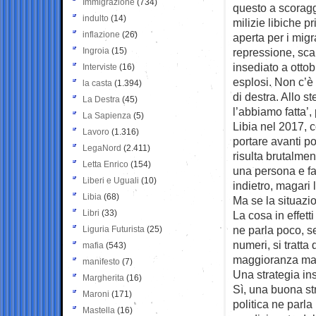
Immigrazione
(734)
questo a scoraggi
indulto
(14)
milizie libiche p
inflazione
(26)
aperta per i migr
Ingroia
(15)
repressione, sca
insediato a ottob
Interviste
(16)
esplosi. Non c’è 
la casta
(1.394)
di destra. Allo s
La Destra
(45)
l’abbiamo fatta’, 
La Sapienza
(5)
Libia nel 2017, 
Lavoro
(1.316)
portare avanti po
LegaNord
(2.411)
risulta brutalment
Letta Enrico
(154)
una persona e far
Liberi e Uguali
(10)
indietro, magari 
Libia
(68)
Ma se la situazi
Libri
(33)
La cosa in effett
ne parla poco, se
Liguria Futurista
(25)
numeri, si tratt
mafia
(543)
maggioranza ma a
manifesto
(7)
Una strategia i
Margherita
(16)
Sì, una buona str
Maroni
(171)
politica ne parla
Mastella
(16)