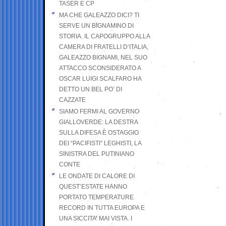
TASER E CP
MA CHE GALEAZZO DICI? TI
SERVE UN BIGNAMINO DI
STORIA. IL CAPOGRUPPO ALLA
CAMERA DI FRATELLI D’ITALIA,
GALEAZZO BIGNAMI, NEL SUO
ATTACCO SCONSIDERATO A
OSCAR LUIGI SCALFARO HA
DETTO UN BEL PO’ DI
CAZZATE
SIAMO FERMI AL GOVERNO
GIALLOVERDE: LA DESTRA
SULLA DIFESA È OSTAGGIO
DEI “PACIFISTI” LEGHISTI, LA
SINISTRA DEL PUTINIANO
CONTE
LE ONDATE DI CALORE DI
QUEST’ESTATE HANNO
PORTATO TEMPERATURE
RECORD IN TUTTA EUROPA E
UNA SICCITA’ MAI VISTA. I