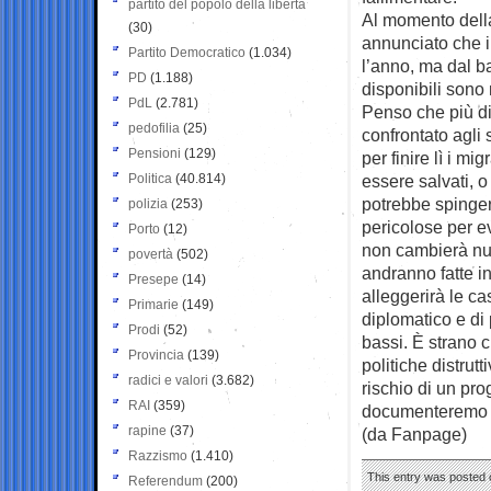
partito del popolo della libertà
Al momento dell
(30)
annunciato che i
Partito Democratico
(1.034)
l’anno, ma dal ba
PD
(1.188)
disponibili sono
PdL
(2.781)
Penso che più di 
pedofilia
(25)
confrontato agli 
Pensioni
(129)
per finire lì i m
Politica
(40.814)
essere salvati, 
potrebbe spinger
polizia
(253)
pericolose per e
Porto
(12)
non cambierà nul
povertà
(502)
andranno fatte i
Presepe
(14)
alleggerirà le ca
Primarie
(149)
diplomatico e di
Prodi
(52)
bassi. È strano 
Provincia
(139)
politiche distrutt
radici e valori
(3.682)
rischio di un pr
RAI
(359)
documenteremo qu
rapine
(37)
(da Fanpage)
Razzismo
(1.410)
This entry was posted 
Referendum
(200)