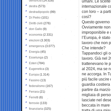
denuncia
(14.528)
umani. Le scelte
internazionale co
destra
(573)
con loro – a part
destradipopolo
(99)
così?
Di Pietro
(101)
Questo governo è
Diritti civili
(276)
Ovviamente non c
don Gallo
(9)
improponibile e c
economia
(2.331)
l’Europa, è stato 
elezioni
(3.303)
lavoro che non p
emergenza
(3.077)
Che intende?
Energia
(45)
Tappandoci gli o
Esselunga
(2)
lavoro. Già nel 2
trattenevano le 
Esteri
(784)
al 2024, ma se n
Eugenetica
(3)
ne accorga. In Tu
Europa
(1.314)
più facile uscir
Fassino
(13)
guardia costiera 
federalismo
(167)
partire da marzo
Ferrara
(21)
migliaia di perso
Ferretti
(6)
lasciate nel des
ferrovie
(133)
beccata in mare d
finanziaria
(325)
tratta di una mis