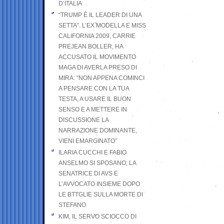
D’ITALIA
“TRUMP È IL LEADER DI UNA
SETTA”. L’EX MODELLA E MISS
CALIFORNIA 2009, CARRIE
PREJEAN BOLLER, HA
ACCUSATO IL MOVIMENTO
MAGA DI AVERLA PRESO DI
MIRA: “NON APPENA COMINCI
A PENSARE CON LA TUA
TESTA, A USARE IL BUON
SENSO E A METTERE IN
DISCUSSIONE LA
NARRAZIONE DOMINANTE,
VIENI EMARGINATO”
ILARIA CUCCHI E FABIO
ANSELMO SI SPOSANO; LA
SENATRICE DI AVS E
L’AVVOCATO INSIEME DOPO
LE BTTGLIE SULLA MORTE DI
STEFANO
KIM, IL SERVO SCIOCCO DI