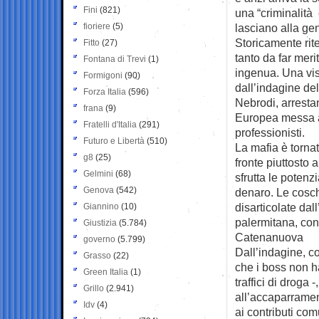
Fini
(821)
una “criminalità 
fioriere
(5)
lasciano alla gen
Storicamente rit
Fitto
(27)
tanto da far meri
Fontana di Trevi
(1)
ingenua. Una vi
Formigoni
(90)
dall’indagine del
Forza Italia
(596)
Nebrodi, arresta
frana
(9)
Europea messa a 
Fratelli d'Italia
(291)
professionisti.
Futuro e Libertà
(510)
La mafia è tornat
g8
(25)
fronte piuttosto
Gelmini
(68)
sfrutta le potenzi
Genova
(542)
denaro. Le cosch
disarticolate da
Giannino
(10)
palermitana, con
Giustizia
(5.784)
Catenanuova
governo
(5.799)
Dall’indagine, co
Grasso
(22)
che i boss non ha
Green Italia
(1)
traffici di droga
Grillo
(2.941)
all’accaparramen
Idv
(4)
ai contributi comu