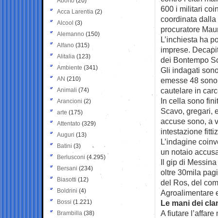
Aborto
(20)
600 i militari co
Acca Larentia
(2)
coordinata dalla
Alcool
(3)
procuratore Maur
Alemanno
(150)
L’inchiesta ha p
Alfano
(315)
imprese. Decapita
Alitalia
(123)
dei Bontempo S
Ambiente
(341)
Gli indagati sono
AN
(210)
emesse 48 sono 
cautelare in carce
Animali
(74)
In cella sono fin
Arancioni
(2)
Scavo, gregari, e
arte
(175)
accuse sono, a va
Attentato
(329)
intestazione fitti
Auguri
(13)
L’indagine coinv
Batini
(3)
un notaio accusa
Berlusconi
(4.295)
Il gip di Messin
Bersani
(234)
oltre 30mila pagi
Biasotti
(12)
del Ros, del co
Boldrini
(4)
Agroalimentare e
Bossi
(1.221)
Le mani dei cla
A fiutare l’affare
Brambilla
(38)