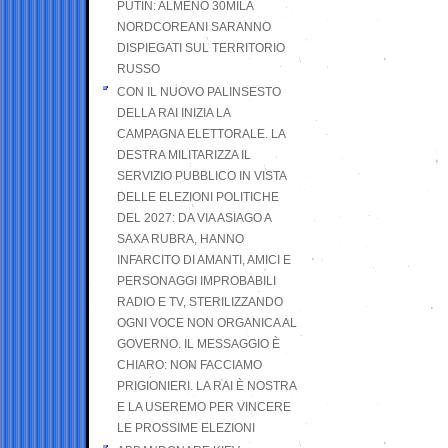
PUTIN: ALMENO 30MILA
NORDCOREANI SARANNO
DISPIEGATI SUL TERRITORIO
RUSSO
CON IL NUOVO PALINSESTO
DELLA RAI INIZIA LA
CAMPAGNA ELETTORALE. LA
DESTRA MILITARIZZA IL
SERVIZIO PUBBLICO IN VISTA
DELLE ELEZIONI POLITICHE
DEL 2027: DA VIA ASIAGO A
SAXA RUBRA, HANNO
INFARCITO DI AMANTI, AMICI E
PERSONAGGI IMPROBABILI
RADIO E TV, STERILIZZANDO
OGNI VOCE NON ORGANICA AL
GOVERNO. IL MESSAGGIO È
CHIARO: NON FACCIAMO
PRIGIONIERI. LA RAI È NOSTRA
E LA USEREMO PER VINCERE
LE PROSSIME ELEZIONI