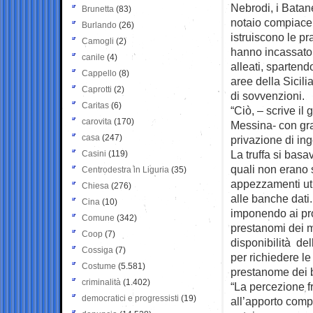
Nebrodi, i Batan
Brunetta
(83)
notaio compiacen
Burlando
(26)
istruiscono le pr
Camogli
(2)
hanno incassato f
canile
(4)
alleati, spartend
Cappello
(8)
aree della Sicili
Caprotti
(2)
di sovvenzioni.
Caritas
(6)
“Ciò, – scrive il 
carovita
(170)
Messina- con gra
casa
(247)
privazione di ing
La truffa si basav
Casini
(119)
quali non erano 
Centrodestra in Liguria
(35)
appezzamenti ut
Chiesa
(276)
alle banche dati.
Cina
(10)
imponendo ai propr
Comune
(342)
prestanomi dei maf
Coop
(7)
disponibilità del
Cossiga
(7)
per richiedere l
Costume
(5.581)
prestanome dei b
criminalità
(1.402)
“La percezione f
democratici e progressisti
(19)
all’apporto compi