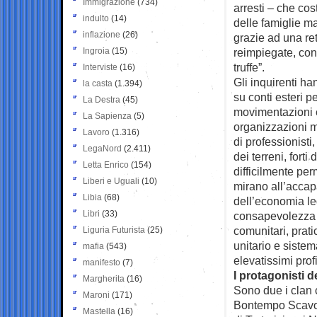
Immigrazione
(734)
arresti – che cos
indulto
(14)
delle famiglie ma
inflazione
(26)
grazie ad una ret
Ingroia
(15)
reimpiegate, con
truffe”.
Interviste
(16)
Gli inquirenti ha
la casta
(1.394)
su conti esteri pe
La Destra
(45)
movimentazioni e
La Sapienza
(5)
organizzazioni m
Lavoro
(1.316)
di professionist
LegaNord
(2.411)
dei terreni, forti
Letta Enrico
(154)
difficilmente per
Liberi e Uguali
(10)
mirano all’accapar
Libia
(68)
dell’economia le
Libri
(33)
consapevolezza c
comunitari, prati
Liguria Futurista
(25)
unitario e sistema
mafia
(543)
elevatissimi profit
manifesto
(7)
I protagonisti de
Margherita
(16)
Sono due i clan 
Maroni
(171)
Bontempo Scavo e
Mastella
(16)