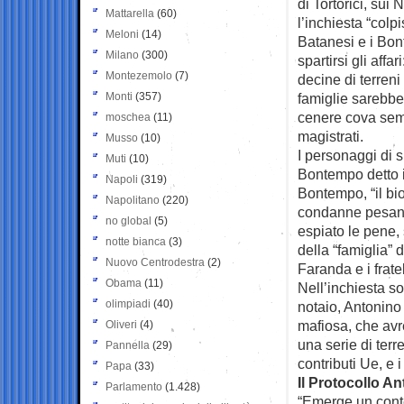
di Tortorici, sui
Mattarella
(60)
l’inchiesta “colpi
Meloni
(14)
Batanesi e i Bon
Milano
(300)
spartirsi gli affa
Montezemolo
(7)
decine di terreni 
Monti
(357)
famiglie sarebbe
cenere cova sempr
moschea
(11)
magistrati.
Musso
(10)
I personaggi di 
Muti
(10)
Bontempo detto i
Napoli
(319)
Bontempo, “il bi
Napolitano
(220)
condanne pesant
no global
(5)
espiato le pene, s
notte bianca
(3)
della “famiglia”
Nuovo Centrodestra
(2)
Faranda e i frat
Obama
(11)
Nell’inchiesta so
olimpiadi
(40)
notaio, Antonino
mafiosa, che avre
Oliveri
(4)
una serie di terre
Pannella
(29)
contributi Ue, e 
Papa
(33)
Il Protocollo An
Parlamento
(1.428)
“Emerge un contes