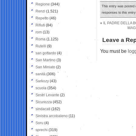
Regione
(344)
This entry was posted 
Renzi
(1.521)
responses to this entr
Repetto
(46)
«
IL PADRE DELLA 
Rifiuti
(84)
MAGI
rom
(13)
Leave a Rep
Roma
(1.125)
Rutelli
(9)
You must be
log
san gottardo
(4)
San Martino
(3)
San Miniato
(2)
sanità
(306)
Sarkozy
(43)
scuola
(354)
Sestri Levante
(2)
Sicurezza
(452)
sindacati
(162)
Sinistra arcobaleno
(11)
Soru
(4)
sprechi
(319)