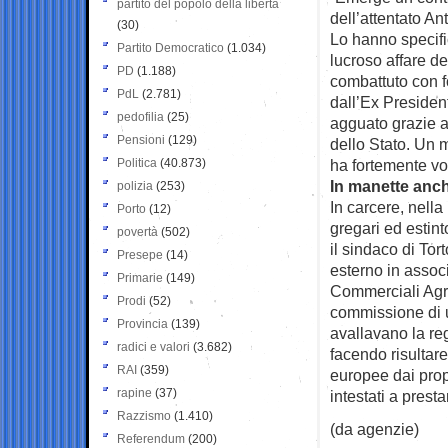
partito del popolo della libertà
dell’attentato An
(30)
Lo hanno specifica
Partito Democratico
(1.034)
lucroso affare de
PD
(1.188)
combattuto con fo
PdL
(2.781)
dall’Ex Presiden
pedofilia
(25)
agguato grazie a
Pensioni
(129)
dello Stato. Un 
Politica
(40.873)
ha fortemente vo
In manette anche
polizia
(253)
In carcere, nella
Porto
(12)
gregari ed estinto
povertà
(502)
il sindaco di To
Presepe
(14)
esterno in assoc
Primarie
(149)
Commerciali Agric
Prodi
(52)
commissione di un
Provincia
(139)
avallavano la re
radici e valori
(3.682)
facendo risultare
RAI
(359)
europee dai propr
rapine
(37)
intestati a prest
Razzismo
(1.410)
(da agenzie)
Referendum
(200)