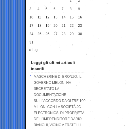
1
2
3
4
5
6
7
8
9
10
11
12
13
14
15
16
17
18
19
20
21
22
23
24
25
26
27
28
29
30
31
« Lug
Leggi gli ultimi articoli
inseriti
MASCHERINE DI BRONZO, IL
GOVERNO MELONI HA
SECRETATO LA
DOCUMENTAZIONE
SULL’ACCORDO DA OLTRE 100
MILIONI CON LA SOCIETÀ JC
ELECTRONICS, DI PROPRIETÀ
DELL’IMPRENDITORE DARIO
BIANCHI, VICINO A FRATELLI