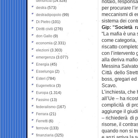
denuncia
(14.528)
notaio, responsa
per procurare l’in
destra
(573)
meccanismi di er
destradipopolo
(99)
sistema dei contro
Di Pietro
(101)
Gip: “Società 
Diritti civili
(276)
“La mafia è una 
don Gallo
(9)
come categoria, 
economia
(2.331)
riscatto completo
elezioni
(3.303)
con l’intervento
emergenza
(3.077)
alla deriva mafio
Energia
(45)
Messina Salvator
Esselunga
(2)
Città dello Stret
boss, gregari ed 
Esteri
(784)
Scavo.
Eugenetica
(3)
L’inchiesta, che 
Europa
(1.314)
all’Ue – ha ricos
Fassino
(13)
complicità di prof
federalismo
(167)
aggiunge il giud
Ferrara
(21)
– richiederà di 
Ferretti
(6)
risorse, il contr
ferrovie
(133)
quando non si tro
finanziaria
(325)
e anzi arriva la 