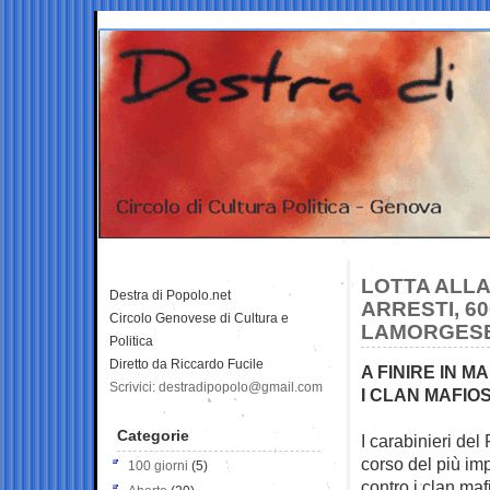
LOTTA ALLA 
Destra di Popolo.net
ARRESTI, 60
Circolo Genovese di Cultura e
LAMORGESE 
Politica
Diretto da Riccardo Fucile
A FINIRE IN M
Scrivici: destradipopolo@gmail.com
I CLAN MAFIO
Categorie
I carabinieri de
corso del più
imp
100 giorni
(5)
contro i clan maf