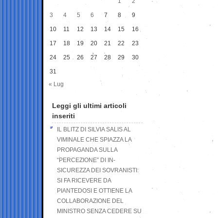
1
2
3
4
5
6
7
8
9
10
11
12
13
14
15
16
17
18
19
20
21
22
23
24
25
26
27
28
29
30
31
« Lug
Leggi gli ultimi articoli
inseriti
IL BLITZ DI SILVIA SALIS AL
VIMINALE CHE SPIAZZA LA
PROPAGANDA SULLA
“PERCEZIONE” DI IN-
SICUREZZA DEI SOVRANISTI:
SI FA RICEVERE DA
PIANTEDOSI E OTTIENE LA
COLLABORAZIONE DEL
MINISTRO SENZA CEDERE SU