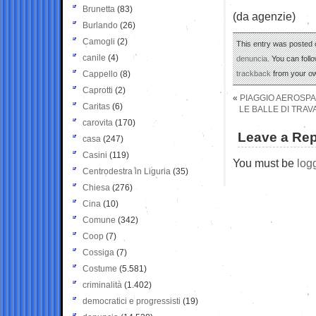
Brunetta
(83)
(da agenzie)
Burlando
(26)
Camogli
(2)
This entry was posted 
canile
(4)
denuncia
. You can foll
Cappello
(8)
trackback
from your ow
Caprotti
(2)
«
PIAGGIO AEROSPAC
Caritas
(6)
LE BALLE DI TRAV
carovita
(170)
Leave a Rep
casa
(247)
Casini
(119)
You must be
log
Centrodestra in Liguria
(35)
Chiesa
(276)
Cina
(10)
Comune
(342)
Coop
(7)
Cossiga
(7)
Costume
(5.581)
criminalità
(1.402)
democratici e progressisti
(19)