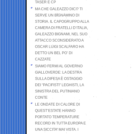
TASER E CP
MA CHE GALEAZZO DICI? TI
SERVE UN BIGNAMINO DI
STORIA. IL CAPOGRUPPO ALLA
CAMERA DI FRATELLI D’ITALIA,
GALEAZZO BIGNAMI, NEL SUO
ATTACCO SCONSIDERATO A
OSCAR LUIGI SCALFARO HA
DETTO UN BEL PO’ DI
CAZZATE
SIAMO FERMI AL GOVERNO
GIALLOVERDE: LA DESTRA
SULLA DIFESA È OSTAGGIO
DEI “PACIFISTI” LEGHISTI, LA
SINISTRA DEL PUTINIANO
CONTE
LE ONDATE DI CALORE DI
QUEST’ESTATE HANNO
PORTATO TEMPERATURE
RECORD IN TUTTA EUROPA E
UNA SICCITA’ MAI VISTA. I