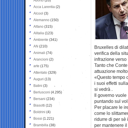
Aborto
(20)
Acca Larentia
(2)
Alcool
(3)
Alemanno
(150)
Alfano
(315)
Alitalia
(123)
Ambiente
(341)
AN
(210)
Bruxelles di dila
verifica della si
Animali
(74)
infrazione verso 
Arancioni
(2)
Tanto che Conte 
arte
(175)
attuazione molto
Attentato
(329)
«Questo tempo ci
Auguri
(13)
i suoi effetti sul
Batini
(3)
si vedrà .
Berlusconi
(4.295)
Il governo vuole
Bersani
(234)
puntando sul vola
Biasotti
(12)
Per placare le ir
Boldrini
(4)
come lo slittamen
Bossi
(1.221)
ridurre di per sè 
per mantenere i
Brambilla
(38)