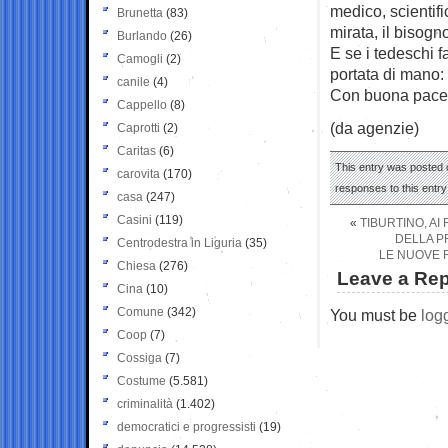
medico, scientif
Brunetta
(83)
mirata, il bisogn
Burlando
(26)
E se i tedeschi f
Camogli
(2)
portata di mano: 
canile
(4)
Con buona pace 
Cappello
(8)
(da agenzie)
Caprotti
(2)
Caritas
(6)
This entry was posted 
carovita
(170)
responses to this entr
casa
(247)
Casini
(119)
«
TIBURTINO, AI
DELLA P
Centrodestra in Liguria
(35)
LE NUOVE 
Chiesa
(276)
Leave a Rep
Cina
(10)
Comune
(342)
You must be
log
Coop
(7)
Cossiga
(7)
Costume
(5.581)
criminalità
(1.402)
democratici e progressisti
(19)