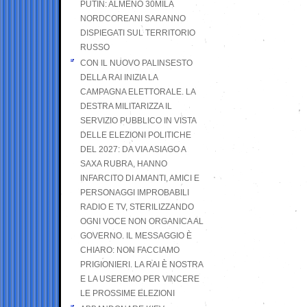
PUTIN: ALMENO 30MILA
NORDCOREANI SARANNO
DISPIEGATI SUL TERRITORIO
RUSSO
CON IL NUOVO PALINSESTO
DELLA RAI INIZIA LA
CAMPAGNA ELETTORALE. LA
DESTRA MILITARIZZA IL
SERVIZIO PUBBLICO IN VISTA
DELLE ELEZIONI POLITICHE
DEL 2027: DA VIA ASIAGO A
SAXA RUBRA, HANNO
INFARCITO DI AMANTI, AMICI E
PERSONAGGI IMPROBABILI
RADIO E TV, STERILIZZANDO
OGNI VOCE NON ORGANICA AL
GOVERNO. IL MESSAGGIO È
CHIARO: NON FACCIAMO
PRIGIONIERI. LA RAI È NOSTRA
E LA USEREMO PER VINCERE
LE PROSSIME ELEZIONI