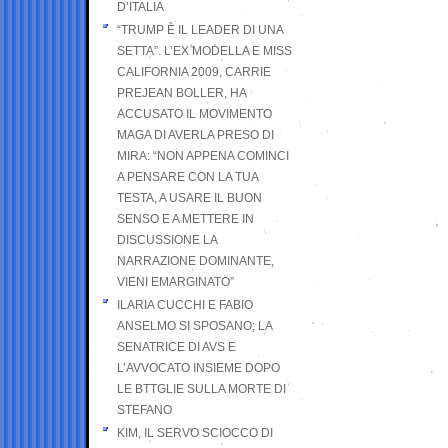
D’ITALIA
“TRUMP È IL LEADER DI UNA
SETTA”. L’EX MODELLA E MISS
CALIFORNIA 2009, CARRIE
PREJEAN BOLLER, HA
ACCUSATO IL MOVIMENTO
MAGA DI AVERLA PRESO DI
MIRA: “NON APPENA COMINCI
A PENSARE CON LA TUA
TESTA, A USARE IL BUON
SENSO E A METTERE IN
DISCUSSIONE LA
NARRAZIONE DOMINANTE,
VIENI EMARGINATO”
ILARIA CUCCHI E FABIO
ANSELMO SI SPOSANO; LA
SENATRICE DI AVS E
L’AVVOCATO INSIEME DOPO
LE BTTGLIE SULLA MORTE DI
STEFANO
KIM, IL SERVO SCIOCCO DI