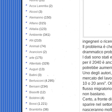
Aborto
(20)
Acca Larentia
(2)
Alcool
(3)
Alemanno
(150)
Alfano
(315)
Alitalia
(123)
Ambiente
(341)
AN
(210)
ingegneri o ricer
Il problema è che
Animali
(74)
drammatico prob
Arancioni
(2)
I dati sono stati 
arte
(175)
per il 2040 è anc
Attentato
(329)
potrebbe aumenta
Auguri
(13)
Uno degli autori,
Batini
(3)
mercato del lavo
Berlusconi
(4.295)
10 o 20 anni”. Ol
Bersani
(234)
flusso migratorio
Biasotti
(12)
non bastano.
Boldrini
(4)
Certo, a fronte d
Bossi
(1.221)
sparire nel settor
nasceranno molti
Brambilla
(38)