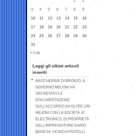
1
2
3
4
5
6
7
8
9
10
11
12
13
14
15
16
17
18
19
20
21
22
23
24
25
26
27
28
29
30
31
« Lug
Leggi gli ultimi articoli
inseriti
MASCHERINE DI BRONZO, IL
GOVERNO MELONI HA
SECRETATO LA
DOCUMENTAZIONE
SULL’ACCORDO DA OLTRE 100
MILIONI CON LA SOCIETÀ JC
ELECTRONICS, DI PROPRIETÀ
DELL’IMPRENDITORE DARIO
BIANCHI, VICINO A FRATELLI