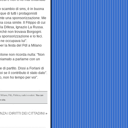
lo scambio di sms, è in buona
e di tutti i protagonisti
mente una sponsorizzazione. Me
a cosa simile. Il Filippo di cui
ella Difesa, Ignazio La Russa.
perchè non trovava Borgogni.
a sponsorizzazione e lo feci.
 ne occupava lui”.
er la festa del Pdl a Milano
Milone non ricorda nulla: “Non
iamato a parlarne con un
di partito. Dissi a Forlani di
 se il contributo è stato dato”.
o, non ho tempo per voi”.
,
Milano
,
PdL
,
Politica
,
radici e valori
. You can
 site.
NZA I DIRITTI DEI CITTADINI
»