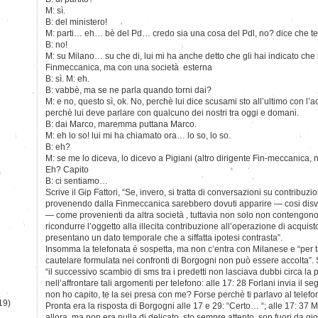
M: sì.
B: del ministero!
M: parti… eh… bè del Pd… credo sia una cosa del Pdl, no? dice che te 
B: no!
M: su Milano… su che di, lui mi ha anche detto che gli hai indicato ch
Finmeccanica, ma con una società esterna
B: sì. M: eh.
B: vabbè, ma se ne parla quando torni dai?
M: e no, questo sì, ok. No, perchè lui dice scusami sto all’ultimo con l’
perchè lui deve parlare con qualcuno dei nostri tra oggi e domani.
B: dai Marco, maremma puttana Marco.
M: eh lo so! lui mi ha chiamato ora… lo so, lo so.
B: eh?
M: se me lo diceva, lo dicevo a Pigiani (altro dirigente Fin-meccanica, 
Eh? Capito
)
B: ci sentiamo…
Scrive il Gip Fattori, “Se, invero, si tratta di conversazioni su contribuzio
provenendo dalla Finmeccanica sarebbero dovuti apparire — cosi disvel
— come provenienti da altra società , tuttavia non solo non contengon
ricondurre l’oggetto alla illecita contribuzione all’operazione di acquis
presentano un dato temporale che a siffatta ipotesi contrasta”.
Insomma la telefonata è sospetta, ma non c’entra con Milanese e “per 
cautelare formulata nei confronti di Borgogni non può essere accolta”.
“il successivo scambio di sms tra i predetti non lasciava dubbi circa l
nell’affrontare tali argomenti per telefono: alle 17: 28 Forlani invia il
non ho capito, te la sei presa con me? Forse perchè ti parlavo al telefo
19)
Pronta era la risposta di Borgogni alle 17 e 29: “Certo… “; alle 17: 37
allora, ma non era nulla di delicato, sto sempre attento, son fuori da g