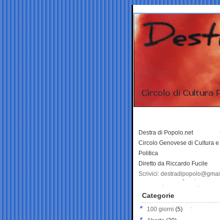
Destra di Popolo.net
Circolo Genovese di Cultura e
Politica
Diretto da Riccardo Fucile
Scrivici: destradipopolo@gma
Categorie
100 giorni
(5)