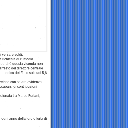
 versare soldi.
a richiesta di custodia
ri perchè questa vicenda non
arresto del direttore centrale
domenica del Fatto sui suoi 5,6
i evince con solare evidenza
cuparsi di contribuzioni
lefonata tra Marco Forlani,
ogni anno della loro offerta di