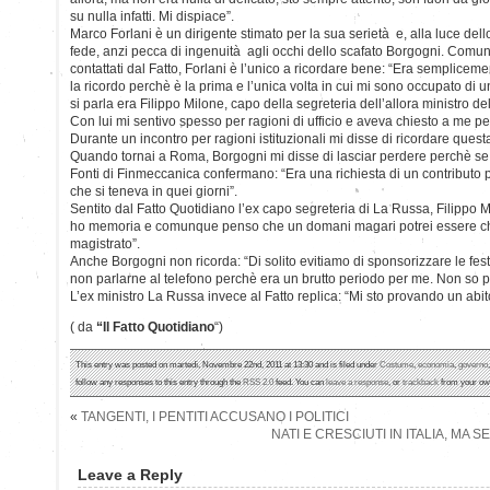
su nulla infatti. Mi dispiace”.
Marco Forlani è un dirigente stimato per la sua serietà e, alla luce del
fede, anzi pecca di ingenuità agli occhi dello scafato Borgogni. Comunqu
contattati dal Fatto, Forlani è l’unico a ricordare bene: “Era semplice
la ricordo perchè è la prima e l’unica volta in cui mi sono occupato di un
si parla era Filippo Milone, capo della segreteria dell’allora ministro d
Con lui mi sentivo spesso per ragioni di ufficio e aveva chiesto a me 
Durante un incontro per ragioni istituzionali mi disse di ricordare quest
Quando tornai a Roma, Borgogni mi disse di lasciar perdere perchè se
Fonti di Finmeccanica confermano: “Era una richiesta di un contributo p
che si teneva in quei giorni”.
Sentito dal Fatto Quotidiano l’ex capo segreteria di La Russa, Filippo 
ho memoria e comunque penso che un domani magari potrei essere ch
magistrato”.
Anche Borgogni non ricorda: “Di solito evitiamo di sponsorizzare le feste 
non parlarne al telefono perchè era un brutto periodo per me. Non so poi
L’ex ministro La Russa invece al Fatto replica: “Mi sto provando un abit
( da
“Il Fatto Quotidiano
“)
This entry was posted on martedì, Novembre 22nd, 2011 at 13:30 and is filed under
Costume
,
economia
,
governo
follow any responses to this entry through the
RSS 2.0
feed. You can
leave a response
, or
trackback
from your own
«
TANGENTI, I PENTITI ACCUSANO I POLITICI
NATI E CRESCIUTI IN ITALIA, MA SE
Leave a Reply