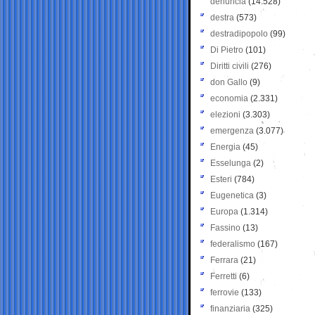
denuncia
(14.528)
destra
(573)
destradipopolo
(99)
Di Pietro
(101)
Diritti civili
(276)
don Gallo
(9)
economia
(2.331)
elezioni
(3.303)
emergenza
(3.077)
Energia
(45)
Esselunga
(2)
Esteri
(784)
Eugenetica
(3)
Europa
(1.314)
Fassino
(13)
federalismo
(167)
Ferrara
(21)
Ferretti
(6)
ferrovie
(133)
finanziaria
(325)