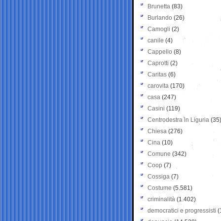
Brunetta
(83)
Burlando
(26)
Camogli
(2)
canile
(4)
Cappello
(8)
Caprotti
(2)
Caritas
(6)
carovita
(170)
casa
(247)
Casini
(119)
Centrodestra in Liguria
(35
Chiesa
(276)
Cina
(10)
Comune
(342)
Coop
(7)
Cossiga
(7)
Costume
(5.581)
criminalità
(1.402)
democratici e progressisti
(