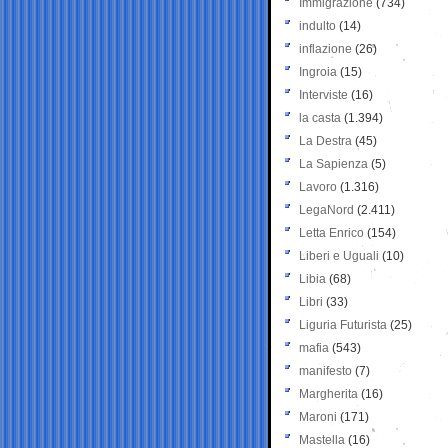
Immigrazione
(734)
indulto
(14)
inflazione
(26)
Ingroia
(15)
Interviste
(16)
la casta
(1.394)
La Destra
(45)
La Sapienza
(5)
Lavoro
(1.316)
LegaNord
(2.411)
Letta Enrico
(154)
Liberi e Uguali
(10)
Libia
(68)
Libri
(33)
Liguria Futurista
(25)
mafia
(543)
manifesto
(7)
Margherita
(16)
Maroni
(171)
Mastella
(16)