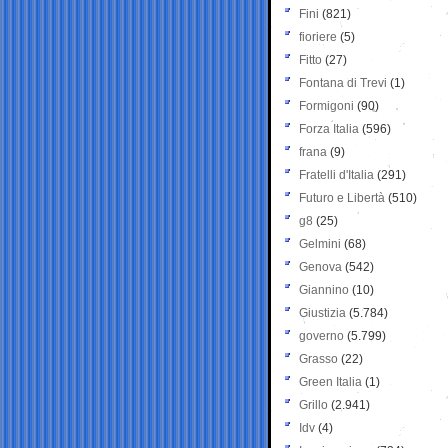
Fini
(821)
fioriere
(5)
Fitto
(27)
Fontana di Trevi
(1)
Formigoni
(90)
Forza Italia
(596)
frana
(9)
Fratelli d'Italia
(291)
Futuro e Libertà
(510)
g8
(25)
Gelmini
(68)
Genova
(542)
Giannino
(10)
Giustizia
(5.784)
governo
(5.799)
Grasso
(22)
Green Italia
(1)
Grillo
(2.941)
Idv
(4)