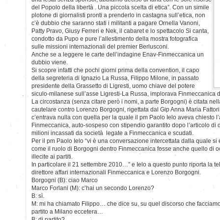
del Popolo della libertà . Una piccola scelta di etica”. Con un simile
plotone di giornalisti pronti a prenderlo in castagna sull’etica, non
c’è dubbio che saranno stati i militanti a pagare Ornella Vanoni,
Patty Pravo, Giusy Ferreri e Nek, il cabaret e lo spettacolo Si canta,
condotto da Pupo e pure l’allestimento della mostra fotografica
sulle missioni internazionali del premier Berlusconi.
Anche se a leggere le carte dell’indagine Enav-Finmeccanica un
dubbio viene.
Si scopre infatti che pochi giorni prima della convention, il capo
della segreteria di Ignazio La Russa, Filippo Milone, in passato
presidente della Grassetto di Ligresti, uomo chiave del potere
siculo-milanese sull’asse Ligresti-La Russa, implorava Finmeccanica di
La circostanza (senza citare però i nomi, a parte Borgogni) è citata nell
cautelare contro Lorenzo Borgogni, rigettata dal Gip Anna Maria Fatto
c’entrava nulla con quella per la quale il pm Paolo Ielo aveva chiesto l’
Finmeccanica, auto-sospeso con stipendio garantito dopo l’articolo di 
milioni incassati da società legate a Finmeccanica e scudati.
Per il pm Paolo Ielo “vi è una conversazione intercettata dalla quale s
come il ruolo di Borgogni dentro Finmeccanica fosse anche quello di oc
illecite ai partiti.
In particolare il 21 settembre 2010…” e Ielo a questo punto riporta la te
direttore affari internazionali Finmeccanica e Lorenzo Borgogni.
Borgogni (B): ciao Marco
Marco Forlani (M): c’hai un secondo Lorenzo?
B: sì.
M: mi ha chiamato Filippo… che dice su, su quel discorso che facciamo 
partito a Milano eccetera…
B: di partito?