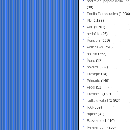
partito del popolo della libe
(30)
Partito Democratico
(1.034)
PD
(1.188)
PdL
(2.781)
pedofilia
(25)
Pensioni
(129)
Politica
(40.790)
polizia
(253)
Porto
(12)
povertà
(502)
Presepe
(14)
Primarie
(149)
Prodi
(52)
Provincia
(139)
radici e valori
(3.682)
RAI
(359)
rapine
(37)
Razzismo
(1.410)
Referendum
(200)