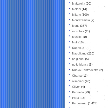
Mattarella
(60)
Meloni
(14)
Milano
(300)
Montezemolo
(7)
Monti
(357)
moschea
(11)
Musso
(10)
Muti
(10)
Napoli
(319)
Napolitano
(220)
no global
(5)
notte bianca
(3)
Nuovo Centrodestra
(2)
Obama
(11)
olimpiadi
(40)
Oliveri
(4)
Pannella
(29)
Papa
(33)
Parlamento
(1.428)