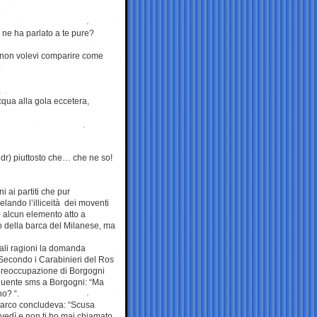
ne ha parlato a te pure?
e non volevi comparire come
acqua alla gola eccetera,
ndr) piuttosto che… che ne so!
ni ai partiti che pur
ando l’illiceità dei moventi
o alcun elemento atto a
to della barca del Milanese, ma
tali ragioni la domanda
 Secondo i Carabinieri del Ros
a preoccupazione di Borgogni
 seguente sms a Borgogni: “Ma
no? “.
 Marco concludeva: “Scusa
iovedì e non ti ho mai chiamato