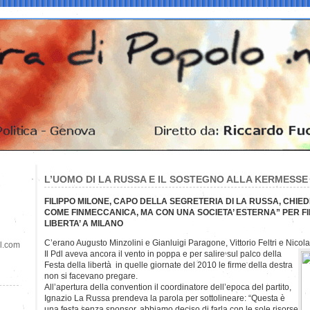
L’UOMO DI LA RUSSA E IL SOSTEGNO ALLA KERMESSE
FILIPPO MILONE, CAPO DELLA SEGRETERIA DI LA RUSSA, CHIE
COME FINMECCANICA, MA CON UNA SOCIETA’ ESTERNA” PER F
LIBERTA’ A MILANO
C’erano Augusto Minzolini e Gianluigi Paragone, Vittorio Feltri e Nicola
il.com
Il Pdl aveva ancora il vento in poppa e per salire sul palco della
Festa della libertà in quelle giornate del 2010 le firme della destra
non si facevano pregare.
All’apertura della convention il coordinatore dell’epoca del partito,
Ignazio La Russa prendeva la parola per sottolineare: “Questa è
una festa senza sponsor, abbiamo deciso di farla con le sole risorse