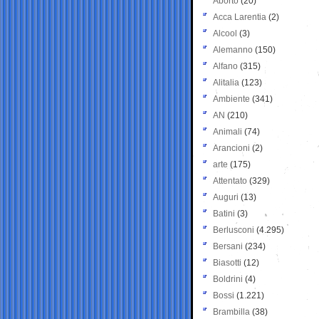
Aborto
(20)
Acca Larentia
(2)
Alcool
(3)
Alemanno
(150)
Alfano
(315)
Alitalia
(123)
Ambiente
(341)
AN
(210)
Animali
(74)
Arancioni
(2)
arte
(175)
Attentato
(329)
Auguri
(13)
Batini
(3)
Berlusconi
(4.295)
Bersani
(234)
Biasotti
(12)
Boldrini
(4)
Bossi
(1.221)
Brambilla
(38)