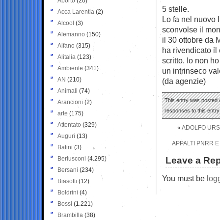
Aborto
(20)
5 stelle.
Acca Larentia
(2)
Lo fa nel nuovo l
Alcool
(3)
sconvolse il mond
Alemanno
(150)
il 30 ottobre da 
Alfano
(315)
ha rivendicato i
Alitalia
(123)
scritto. Io non 
Ambiente
(341)
un intrinseco va
AN
(210)
(da agenzie)
Animali
(74)
This entry was posted o
Arancioni
(2)
responses to this entr
arte
(175)
Attentato
(329)
«
ADOLFO URSO
Auguri
(13)
APPALTI PNRR E
Batini
(3)
Berlusconi
(4.295)
Leave a Rep
Bersani
(234)
You must be
log
Biasotti
(12)
Boldrini
(4)
Bossi
(1.221)
Brambilla
(38)