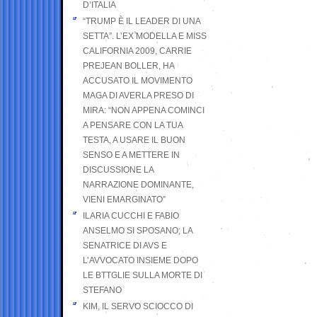
D’ITALIA
“TRUMP È IL LEADER DI UNA
SETTA”. L’EX MODELLA E MISS
CALIFORNIA 2009, CARRIE
PREJEAN BOLLER, HA
ACCUSATO IL MOVIMENTO
MAGA DI AVERLA PRESO DI
MIRA: “NON APPENA COMINCI
A PENSARE CON LA TUA
TESTA, A USARE IL BUON
SENSO E A METTERE IN
DISCUSSIONE LA
NARRAZIONE DOMINANTE,
VIENI EMARGINATO”
ILARIA CUCCHI E FABIO
ANSELMO SI SPOSANO; LA
SENATRICE DI AVS E
L’AVVOCATO INSIEME DOPO
LE BTTGLIE SULLA MORTE DI
STEFANO
KIM, IL SERVO SCIOCCO DI