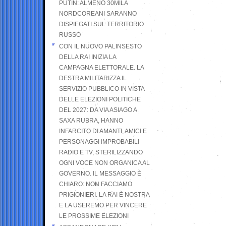
PUTIN: ALMENO 30MILA
NORDCOREANI SARANNO
DISPIEGATI SUL TERRITORIO
RUSSO
CON IL NUOVO PALINSESTO
DELLA RAI INIZIA LA
CAMPAGNA ELETTORALE. LA
DESTRA MILITARIZZA IL
SERVIZIO PUBBLICO IN VISTA
DELLE ELEZIONI POLITICHE
DEL 2027: DA VIA ASIAGO A
SAXA RUBRA, HANNO
INFARCITO DI AMANTI, AMICI E
PERSONAGGI IMPROBABILI
RADIO E TV, STERILIZZANDO
OGNI VOCE NON ORGANICA AL
GOVERNO. IL MESSAGGIO È
CHIARO: NON FACCIAMO
PRIGIONIERI. LA RAI È NOSTRA
E LA USEREMO PER VINCERE
LE PROSSIME ELEZIONI