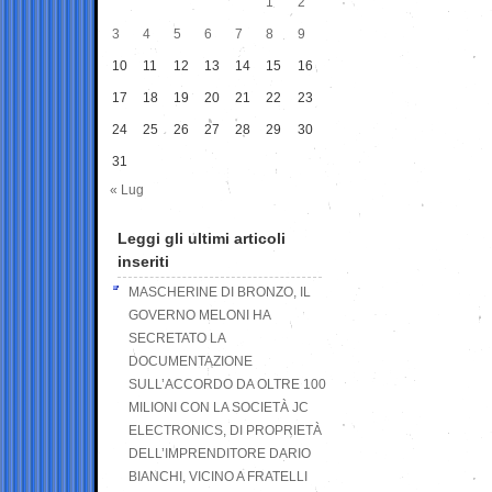
1
2
3
4
5
6
7
8
9
10
11
12
13
14
15
16
17
18
19
20
21
22
23
24
25
26
27
28
29
30
31
« Lug
Leggi gli ultimi articoli
inseriti
MASCHERINE DI BRONZO, IL
GOVERNO MELONI HA
SECRETATO LA
DOCUMENTAZIONE
SULL’ACCORDO DA OLTRE 100
MILIONI CON LA SOCIETÀ JC
ELECTRONICS, DI PROPRIETÀ
DELL’IMPRENDITORE DARIO
BIANCHI, VICINO A FRATELLI