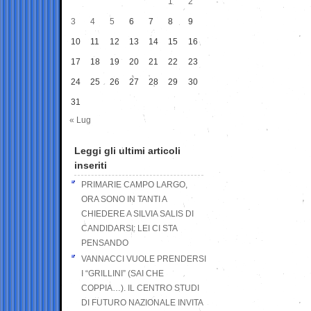
1
2
3
4
5
6
7
8
9
10
11
12
13
14
15
16
17
18
19
20
21
22
23
24
25
26
27
28
29
30
31
« Lug
Leggi gli ultimi articoli
inseriti
PRIMARIE CAMPO LARGO,
ORA SONO IN TANTI A
CHIEDERE A SILVIA SALIS DI
CANDIDARSI: LEI CI STA
PENSANDO
VANNACCI VUOLE PRENDERSI
I “GRILLINI” (SAI CHE
COPPIA…). IL CENTRO STUDI
DI FUTURO NAZIONALE INVITA