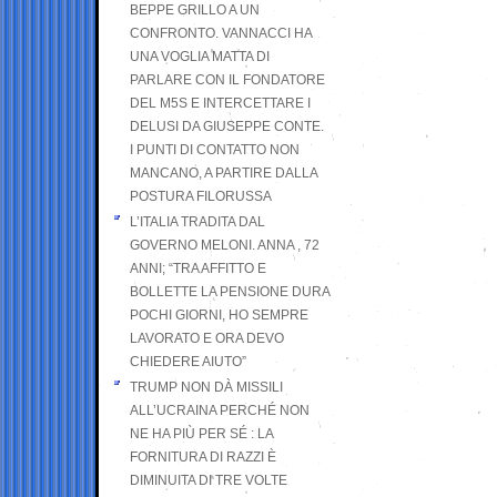
BEPPE GRILLO A UN
CONFRONTO. VANNACCI HA
UNA VOGLIA MATTA DI
PARLARE CON IL FONDATORE
DEL M5S E INTERCETTARE I
DELUSI DA GIUSEPPE CONTE.
I PUNTI DI CONTATTO NON
MANCANO, A PARTIRE DALLA
POSTURA FILORUSSA
L’ITALIA TRADITA DAL
GOVERNO MELONI. ANNA , 72
ANNI; “TRA AFFITTO E
BOLLETTE LA PENSIONE DURA
POCHI GIORNI, HO SEMPRE
LAVORATO E ORA DEVO
CHIEDERE AIUTO”
TRUMP NON DÀ MISSILI
ALL’UCRAINA PERCHÉ NON
NE HA PIÙ PER SÉ : LA
FORNITURA DI RAZZI È
DIMINUITA DI TRE VOLTE