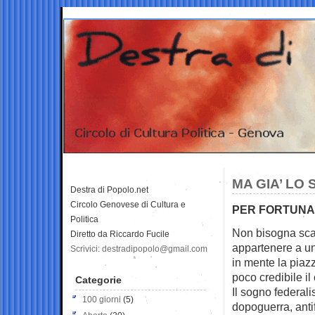
MA GIA’ LO
Destra di Popolo.net
Circolo Genovese di Cultura e
PER FORTUNA 
Politica
Non bisogna scan
Diretto da Riccardo Fucile
appartenere a
un
Scrivici: destradipopolo@gmail.com
in mente la piaz
poco credibile il 
Categorie
Il sogno federali
100 giorni
(5)
dopoguerra, anti