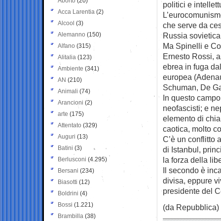
Aborto
(20)
politici e intellet
Acca Larentia
(2)
L’eurocomunismo d
Alcool
(3)
che serve da cesu
Alemanno
(150)
Russia sovietica
Ma Spinelli e Col
Alfano
(315)
Ernesto Rossi, a
Alitalia
(123)
ebrea in fuga da
Ambiente
(341)
europea (Adenau
AN
(210)
Schuman, De Gas
Animali
(74)
In questo campo, 
Arancioni
(2)
neofascisti; e ne
arte
(175)
elemento di chia
Attentato
(329)
caotica, molto co
Auguri
(13)
C’è un conflitto 
Batini
(3)
di Istanbul, prin
la forza della lib
Berlusconi
(4.295)
Il secondo è inca
Bersani
(234)
divisa, eppure v
Biasotti
(12)
presidente del C
Boldrini
(4)
Bossi
(1.221)
(da Repubblica)
Brambilla
(38)