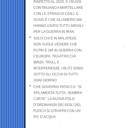
RISPETTO AL 2025, E I RUSSI
CONTINUANO A MARTELLARE
CON LE STRAGI DI CIVILI. IL
GUAIO È CHE GLI AMERICANI
HANNO USATO TUTTI I MISSILI
PER LA GUERRA IN IRAN
SOLO CHI È IN MALAFEDE
NON VUOLE VEDERE CHE
PUTIN È GIÀ IN GUERRA CON
L’EUROPA: TRA ATTACCHI
IBRIDI, TROLL E
INTERFERENZE, I BLITZ SONO
SOTTO GLI OCCHI DI TUTTI
OGNI GIORNO
CHE GOVERNO PATACCA. “SI
SFILAMENTA TUTTA, SEMBRA
CARTA”. LA NUOVA POLO
D’ORDINANZA DEI VIGILI DEL
FUOCO SI STRAPPA CON UN
PO’ D’ACQUA