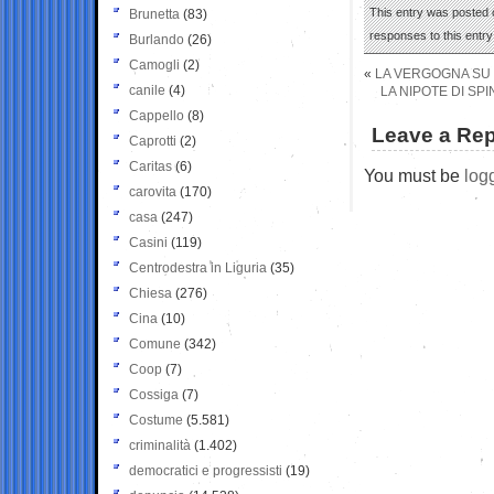
This entry was posted o
Brunetta
(83)
responses to this entr
Burlando
(26)
Camogli
(2)
«
LA VERGOGNA SU 
canile
(4)
LA NIPOTE DI SP
Cappello
(8)
Leave a Rep
Caprotti
(2)
Caritas
(6)
You must be
log
carovita
(170)
casa
(247)
Casini
(119)
Centrodestra in Liguria
(35)
Chiesa
(276)
Cina
(10)
Comune
(342)
Coop
(7)
Cossiga
(7)
Costume
(5.581)
criminalità
(1.402)
democratici e progressisti
(19)