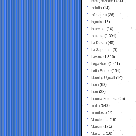
Immigrazione
(734)
indulto
(14)
inflazione
(26)
Ingroia
(15)
Interviste
(16)
la casta
(1.394)
La Destra
(45)
La Sapienza
(5)
Lavoro
(1.316)
LegaNord
(2.411)
Letta Enrico
(154)
Liberi e Uguali
(10)
Libia
(68)
Libri
(33)
Liguria Futurista
(25)
mafia
(543)
manifesto
(7)
Margherita
(16)
Maroni
(171)
Mastella
(16)