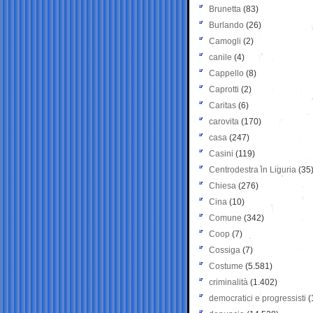
Brunetta
(83)
Burlando
(26)
Camogli
(2)
canile
(4)
Cappello
(8)
Caprotti
(2)
Caritas
(6)
carovita
(170)
casa
(247)
Casini
(119)
Centrodestra in Liguria
(35
Chiesa
(276)
Cina
(10)
Comune
(342)
Coop
(7)
Cossiga
(7)
Costume
(5.581)
criminalità
(1.402)
democratici e progressisti
(