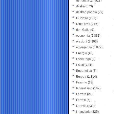
denuncia
(14.528)
destra
(573)
destradipopolo
(99)
Di Pietro
(101)
Diritti civili
(276)
don Gallo
(9)
economia
(2.331)
elezioni
(3.303)
emergenza
(3.077)
Energia
(45)
Esselunga
(2)
Esteri
(784)
Eugenetica
(3)
Europa
(1.314)
Fassino
(13)
federalismo
(167)
Ferrara
(21)
Ferretti
(6)
ferrovie
(133)
finanziaria
(325)