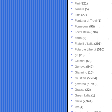
Fini
(821)
fioriere
(5)
Fitto
(27)
Fontana di Trevi
(1)
Formigoni
(90)
Forza Italia
(596)
frana
(9)
Fratelli d'Italia
(291)
Futuro e Libertà
(510)
g8
(25)
Gelmini
(68)
Genova
(542)
Giannino
(10)
Giustizia
(5.784)
governo
(5.799)
Grasso
(22)
Green Italia
(1)
Grillo
(2.941)
Idv
(4)