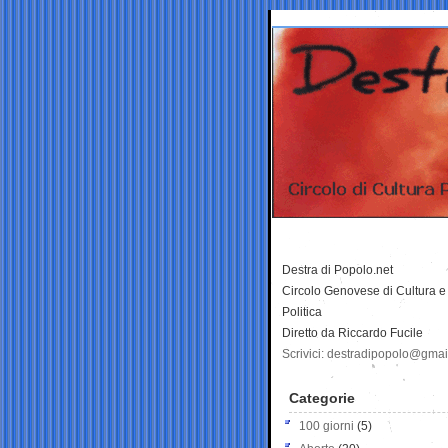
Destra di Popolo.net
Circolo Genovese di Cultura e
Politica
Diretto da Riccardo Fucile
Scrivici: destradipopolo@gma
Categorie
100 giorni
(5)