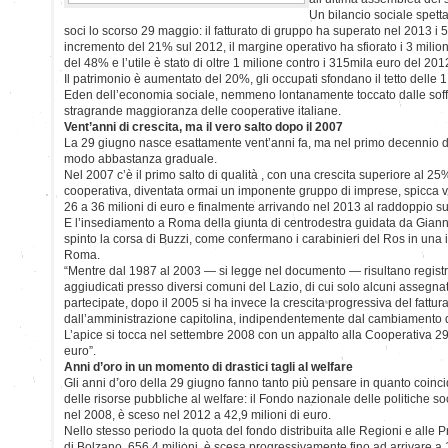
Un bilancio sociale spetta
soci lo scorso 29 maggio: il fatturato di gruppo ha superato nel 2013 i 
incremento del 21% sul 2012, il margine operativo ha sfiorato i 3 milion
del 48% e l’utile è stato di oltre 1 milione contro i 315mila euro del 201
Il patrimonio è aumentato del 20%, gli occupati sfondano il tetto delle 1
Eden dell’economia sociale, nemmeno lontanamente toccato dalle soff
stragrande maggioranza delle cooperative italiane.
Vent’anni di crescita, ma il vero salto dopo il 2007
La 29 giugno nasce esattamente vent’anni fa, ma nel primo decennio di 
modo abbastanza graduale.
Nel 2007 c’è il primo salto di qualità , con una crescita superiore al 2
cooperativa, diventata ormai un imponente gruppo di imprese, spicca 
26 a 36 milioni di euro e finalmente arrivando nel 2013 al raddoppio s
E l’insediamento a Roma della giunta di centrodestra guidata da Gian
spinto la corsa di Buzzi, come confermano i carabinieri del Ros in una i
Roma.
“Mentre dal 1987 al 2003 — si legge nel documento — risultano registra
aggiudicati presso diversi comuni del Lazio, di cui solo alcuni assegn
partecipate, dopo il 2005 si ha invece la crescita progressiva del fattu
dall’amministrazione capitolina, indipendentemente dal cambiamento del
L’apice si tocca nel settembre 2008 con un appalto alla Cooperativa 29 
euro”.
Anni d’oro in un momento di drastici tagli al welfare
Gli anni d’oro della 29 giugno fanno tanto più pensare in quanto coinci
delle risorse pubbliche al welfare: il Fondo nazionale delle politiche soci
nel 2008, è sceso nel 2012 a 42,9 milioni di euro.
Nello stesso periodo la quota del fondo distribuita alle Regioni e alle
di Bolzano, 656,4 milioni, è scesa progressivamente fino ad arrivare a 