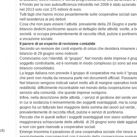
Il Fondo per la non autosufficienza introdotto nel 2008 è stato azzerato 
nel 2013 solo con 275 milioni di euro.
Tutti tagli che hanno inciso pesantemente sulle cooperative sociali s
nell’assistenza ai più deboli.
Cosa che non pare essere l’attività prevalente della 29 Giugno e parteci
bilancio dedichi pochissimo spazio al dettaglio delle attività svolte, a
società si occupa prevalentemente di raccolta rifiuti, pulizie e portine
a vocazione sociale.
Il parere di un esperto di revisione contabile
Secondo un revisore dei conti esperto di onlus che desidera rimanere 
bilancio di 29 giugno sono notevoli.
Cominciamo con l’identità di “gruppo”. Nel mondo delle imprese il gru
soggetto controllante, ed è normato in modo complesso (ci sono ad esem
bilancio consolidato).
La legge italiana non prevede il gruppo di cooperative ma solo il “grupp
)
che però non risulta da nessuna parte nei documenti ufficiali. Passiamo a
Nel bilancio vengono indicati valori molto alti di margine operativo lor
redditività difficilmente riscontrabile nel mondo della cooperazione soc
servizio alla comunità che queste imprese svolgono.
Infine, nella descrizione delle attività , i servizi di gestione del verde
in cui si sostanzia il reinserimento dei soggetti svantaggiati, ma la coo
giugno ha un fatturato ben maggiore della somma dei lavori sul verde,
prevalentemente di raccolta rifiuti, pulizie e servizi di portineria.
Peccato che in questi settori i soggetti svantaggiati non siano solitament
maggioranza schiacciante delle attività di 29 giugno sono state aggi
e non con gare riservate a cooperative sociali.
19)
Emerge insomma il paradosso di una cooperativa sociale che riesce a s
assolutamente concorrenziali con il mondo della cooperazione normale