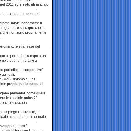
nel 2011 ed è stato rifinanziato
ane e realmente impegnate
pate. Infatti, nonostante il
 ben guardare si scopre che la
ria, che non sono propriamente
anonimo, le stranezze del
ppo è quello che fa capo a un
pio obblighi relativi al
o paritetico di cooperative”
gli utili.
do (Mol), sintomo di una
iale proprio per la natura di
 vengono presentati come quelli
perativa sociale onlus 29
 perchè si occupa
e impiegati. Oltretutto, la
udicate mediante gara normale
viluppare attività
 e addirittura con il mondo