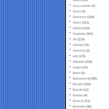
Aborto
(20)
Acca Larentia
(2)
Alcool
(3)
Alemanno
(150)
Alfano
(315)
Alitalia
(123)
Ambiente
(341)
AN
(210)
Animali
(74)
Arancioni
(2)
arte
(175)
Attentato
(329)
Auguri
(13)
Batini
(3)
Berlusconi
(4.295)
Bersani
(234)
Biasotti
(12)
Boldrini
(4)
Bossi
(1.221)
Brambilla
(38)