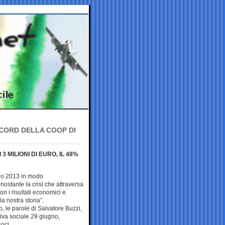
ECORD DELLA COOP DI
 MILIONI DI EURO, IL 48%
cio 2013 in modo
ostante la crisi che attraversa
n i risultati economici e
a nostra storia”.
 le parole di Salvatore Buzzi,
iva sociale 29 giugno,
oci.