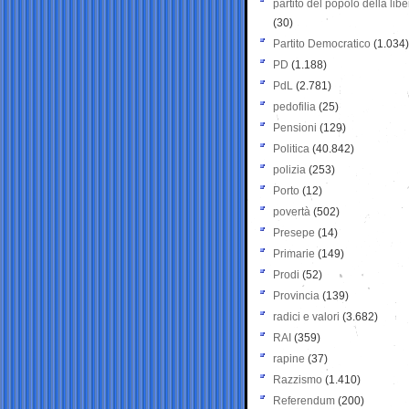
partito del popolo della libe
(30)
Partito Democratico
(1.034)
PD
(1.188)
PdL
(2.781)
pedofilia
(25)
Pensioni
(129)
Politica
(40.842)
polizia
(253)
Porto
(12)
povertà
(502)
Presepe
(14)
Primarie
(149)
Prodi
(52)
Provincia
(139)
radici e valori
(3.682)
RAI
(359)
rapine
(37)
Razzismo
(1.410)
Referendum
(200)