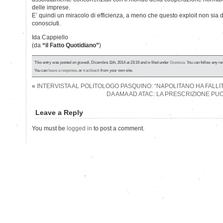
delle imprese.
E’ quindi un miracolo di efficienza, a meno che questo exploit non sia do
conosciuti.
Ida Cappiello
(da
“il Fatto Quotidiano”
)
This entry was posted on giovedì, Dicembre 11th, 2014 at 23:19 and is filed under
Giustizia
. You can follow any re
You can
leave a response
, or
trackback
from your own site.
«
INTERVISTA AL POLITOLOGO PASQUINO: “NAPOLITANO HA FALLI
DA AMA AD ATAC: LA PRESCRIZIONE PUO
Leave a Reply
You must be
logged in
to post a comment.