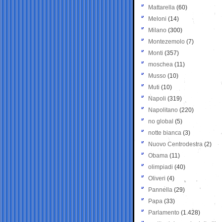
Mattarella
(60)
Meloni
(14)
Milano
(300)
Montezemolo
(7)
Monti
(357)
moschea
(11)
Musso
(10)
Muti
(10)
Napoli
(319)
Napolitano
(220)
no global
(5)
notte bianca
(3)
Nuovo Centrodestra
(2)
Obama
(11)
olimpiadi
(40)
Oliveri
(4)
Pannella
(29)
Papa
(33)
Parlamento
(1.428)