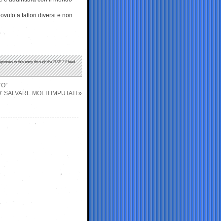
vuto a fattori diversi e non
sponses to this entry through the
RSS 2.0
feed.
TO”
’ SALVARE MOLTI IMPUTATI
»