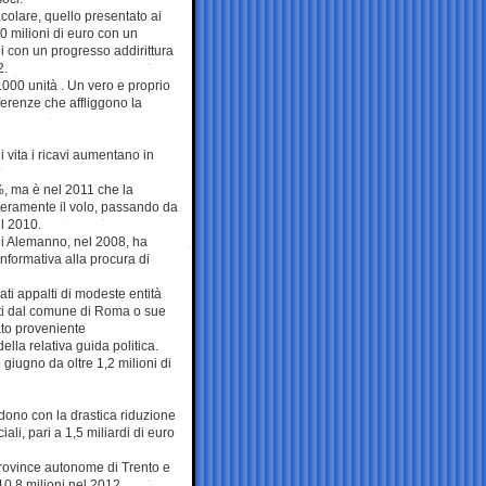
colare, quello presentato ai
50 milioni di euro con un
i con un progresso addirittura
2.
.000 unità . Un vero e proprio
erenze che affliggono la
vita i ricavi aumentano in
5%, ma è nel 2011 che la
veramente il volo, passando da
ul 2010.
ni Alemanno, nel 2008, ha
nformativa alla procura di
ti appalti di modeste entità
ati dal comune di Roma o sue
rato proveniente
la relativa guida politica.
giugno da oltre 1,2 milioni di
dono con la drastica riduzione
ali, pari a 1,5 miliardi di euro
 Province autonome di Trento e
10,8 milioni nel 2012.