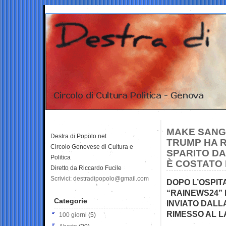
MAKE SANGI
Destra di Popolo.net
TRUMP HA R
Circolo Genovese di Cultura e
SPARITO DA
Politica
È COSTATO 
Diretto da Riccardo Fucile
Scrivici: destradipopolo@gmail.com
DOPO L’OSPI
“RAINEWS24” 
Categorie
INVIATO DALLA
RIMESSO AL L
100 giorni
(5)