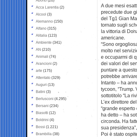
Aborto
(20)
A due mesi esatti
Acca Larentia
(2)
precedute due
g
Alcool
(3)
del Tg1 Gian Ma
Alemanno
(150)
tornato sugli sch
Alfano
(315)
la vittoria di Do
Alitalia
(123)
americane.
Ambiente
(341)
“Sono orgoglios
AN
(210)
molto nel servizi
e occuparmi di q
Animali
(74)
dei valori del se
Arancioni
(2)
puntare a questo”
arte
(175)
potrebbe arrivare
Attentato
(329)
Intanto – ha ann
Auguri
(13)
tycoon, “Trump. 
Batini
(3)
sottotitolo “La riv
Berlusconi
(4.295)
L’ex direttore de
Bersani
(234)
“grande esperto d
Biasotti
(12)
ha detto – ha sot
Boldrini
(4)
circonda. Ha fat
Bossi
(1.221)
sua presidenza”,
Poi è stato ospit
Brambilla
(38)