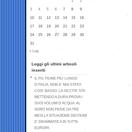
1
2
3
4
5
6
7
8
9
10
11
12
13
14
15
16
17
18
19
20
21
22
23
24
25
26
27
28
29
30
31
« Lug
Leggi gli ultimi articoli
inseriti
IL PO, FIUME PIU’ LUNGO
D’ITALIA, NON E’ MAI STATO
COSI’ BASSO. LA SICCITA’ STA
METTENDO A DURA PROVA I
SUOI VOLUMI D’ACQUA: AL
NORD NON PIOVE DA TRE
MESI,LA SITUAZIONE DEI FIUMI
E’ DRAMMATICA IN TUTTA
EUROPA