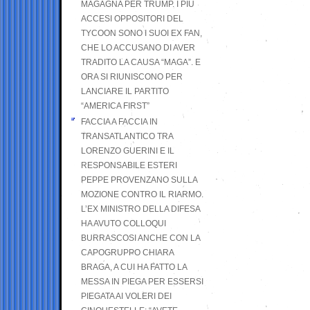
MAGAGNA PER TRUMP. I PIÙ
ACCESI OPPOSITORI DEL
TYCOON SONO I SUOI EX FAN,
CHE LO ACCUSANO DI AVER
TRADITO LA CAUSA “MAGA”. E
ORA SI RIUNISCONO PER
LANCIARE IL PARTITO
“AMERICA FIRST”
FACCIA A FACCIA IN
TRANSATLANTICO TRA
LORENZO GUERINI E IL
RESPONSABILE ESTERI
PEPPE PROVENZANO SULLA
MOZIONE CONTRO IL RIARMO.
L’EX MINISTRO DELLA DIFESA
HA AVUTO COLLOQUI
BURRASCOSI ANCHE CON LA
CAPOGRUPPO CHIARA
BRAGA, A CUI HA FATTO LA
MESSA IN PIEGA PER ESSERSI
PIEGATA AI VOLERI DEI