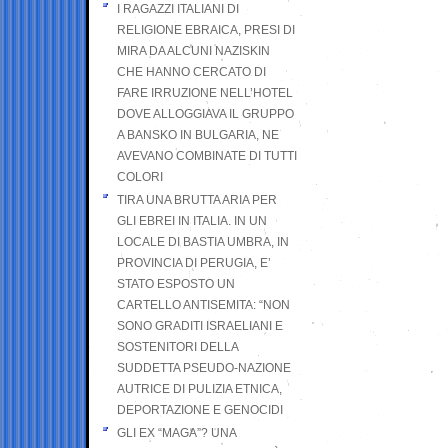
I RAGAZZI ITALIANI DI
RELIGIONE EBRAICA, PRESI DI
MIRA DA ALCUNI NAZISKIN
CHE HANNO CERCATO DI
FARE IRRUZIONE NELL’HOTEL
DOVE ALLOGGIAVA IL GRUPPO
A BANSKO IN BULGARIA, NE
AVEVANO COMBINATE DI TUTTI
COLORI
TIRA UNA BRUTTA ARIA PER
GLI EBREI IN ITALIA. IN UN
LOCALE DI BASTIA UMBRA, IN
PROVINCIA DI PERUGIA, E’
STATO ESPOSTO UN
CARTELLO ANTISEMITA: “NON
SONO GRADITI ISRAELIANI E
SOSTENITORI DELLA
SUDDETTA PSEUDO-NAZIONE
AUTRICE DI PULIZIA ETNICA,
DEPORTAZIONE E GENOCIDI
GLI EX “MAGA”? UNA