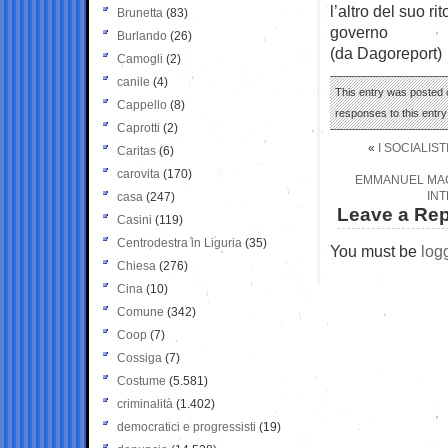
l’altro del suo ri
Brunetta
(83)
governo
Burlando
(26)
(da Dagoreport)
Camogli
(2)
canile
(4)
This entry was posted 
Cappello
(8)
responses to this entr
Caprotti
(2)
«
I SOCIALIS
Caritas
(6)
carovita
(170)
EMMANUEL MACR
INT
casa
(247)
Leave a Rep
Casini
(119)
Centrodestra in Liguria
(35)
You must be
log
Chiesa
(276)
Cina
(10)
Comune
(342)
Coop
(7)
Cossiga
(7)
Costume
(5.581)
criminalità
(1.402)
democratici e progressisti
(19)