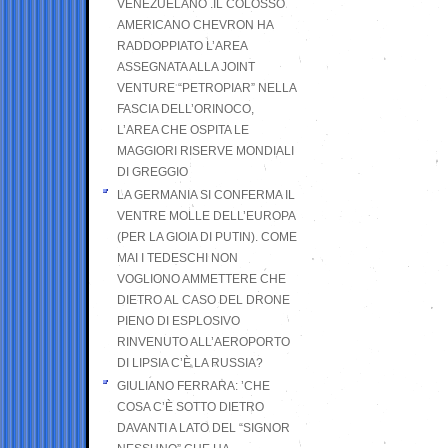
VENEZUELANO .IL COLOSSO
AMERICANO CHEVRON HA
RADDOPPIATO L’AREA
ASSEGNATA ALLA JOINT
VENTURE “PETROPIAR” NELLA
FASCIA DELL’ORINOCO,
L’AREA CHE OSPITA LE
MAGGIORI RISERVE MONDIALI
DI GREGGIO
LA GERMANIA SI CONFERMA IL
VENTRE MOLLE DELL’EUROPA
(PER LA GIOIA DI PUTIN). COME
MAI I TEDESCHI NON
VOGLIONO AMMETTERE CHE
DIETRO AL CASO DEL DRONE
PIENO DI ESPLOSIVO
RINVENUTO ALL’AEROPORTO
DI LIPSIA C’È LA RUSSIA?
GIULIANO FERRARA: ’CHE
COSA C’È SOTTO DIETRO
DAVANTI A LATO DEL “SIGNOR