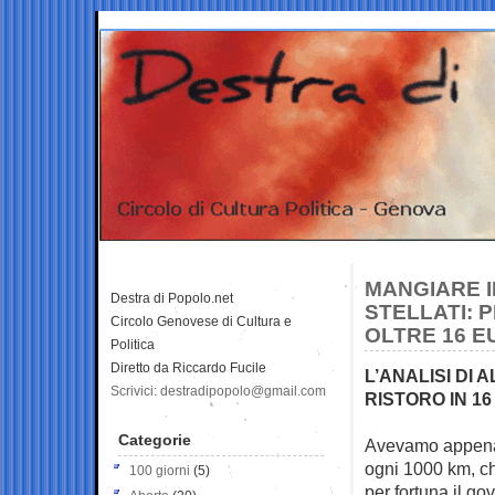
MANGIARE I
Destra di Popolo.net
STELLATI: 
Circolo Genovese di Cultura e
OLTRE 16 E
Politica
Diretto da Riccardo Fucile
L’ANALISI DI
Scrivici: destradipopolo@gmail.com
RISTORO IN 16
Categorie
Avevamo appena e
ogni 1000
km, ch
100 giorni
(5)
per fortuna il g