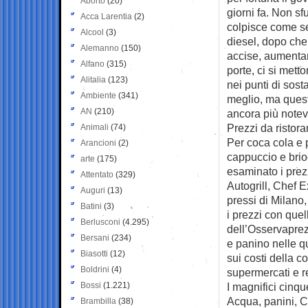
Aborto
(20)
giorni fa. Non s
Acca Larentia
(2)
colpisce come se
Alcool
(3)
diesel, dopo che 
Alemanno
(150)
accise, aumentan
Alfano
(315)
porte, ci si mett
Alitalia
(123)
nei punti di sos
Ambiente
(341)
meglio, ma quest’
AN
(210)
ancora più notevo
Prezzi da ristoran
Animali
(74)
Per coca cola e 
Arancioni
(2)
cappuccio e brio
arte
(175)
esaminato i prezz
Attentato
(329)
Autogrill, Chef 
Auguri
(13)
pressi di Milano
Batini
(3)
i prezzi con quel
Berlusconi
(4.295)
dell’Osservaprez
Bersani
(234)
e panino nelle qu
Biasotti
(12)
sui costi della c
Boldrini
(4)
supermercati e re
Bossi
(1.221)
I magnifici cinqu
Acqua, panini, Co
Brambilla
(38)