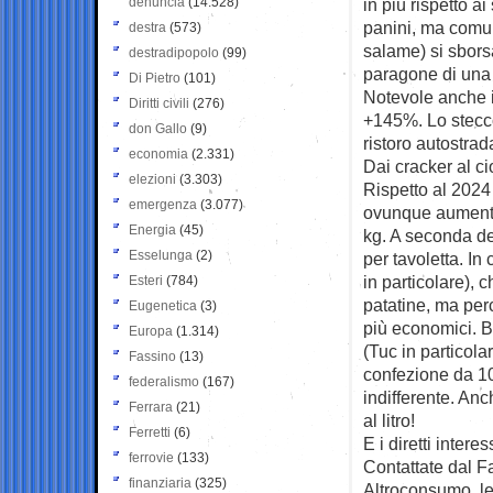
denuncia
(14.528)
in più rispetto a
panini, ma comun
destra
(573)
salame) si sborsa
destradipopolo
(99)
paragone di una 
Di Pietro
(101)
Notevole anche i
Diritti civili
(276)
+145%. Lo stecco
don Gallo
(9)
ristoro autostrad
economia
(2.331)
Dai cracker al c
elezioni
(3.303)
Rispetto al 2024
emergenza
(3.077)
ovunque aumenti
Energia
(45)
kg. A seconda de
Esselunga
(2)
per tavoletta. I
in particolare), 
Esteri
(784)
patatine, ma per
Eugenetica
(3)
più economici. B
Europa
(1.314)
(Tuc in particola
Fassino
(13)
confezione da 10
federalismo
(167)
indifferente. An
Ferrara
(21)
al litro!
Ferretti
(6)
E i diretti interes
ferrovie
(133)
Contattate dal Fa
finanziaria
(325)
Altroconsumo, le