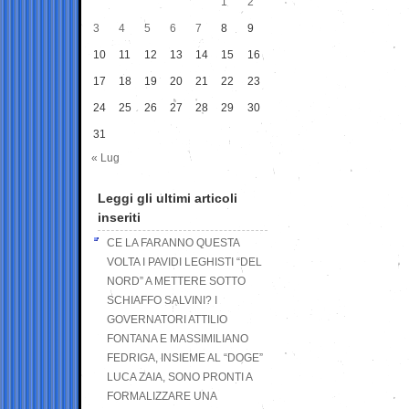
1
2
3
4
5
6
7
8
9
10
11
12
13
14
15
16
17
18
19
20
21
22
23
24
25
26
27
28
29
30
31
« Lug
Leggi gli ultimi articoli
inseriti
CE LA FARANNO QUESTA
VOLTA I PAVIDI LEGHISTI “DEL
NORD” A METTERE SOTTO
SCHIAFFO SALVINI? I
GOVERNATORI ATTILIO
FONTANA E MASSIMILIANO
FEDRIGA, INSIEME AL “DOGE”
LUCA ZAIA, SONO PRONTI A
FORMALIZZARE UNA