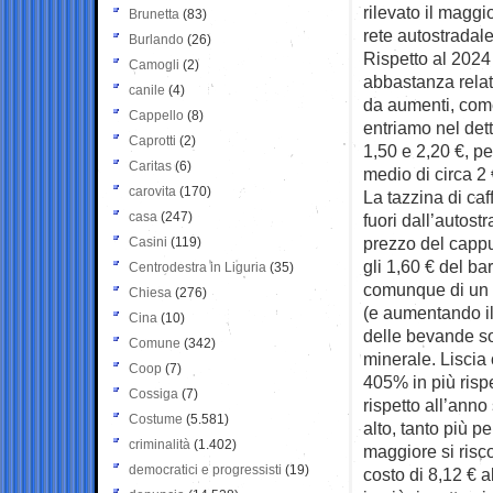
rilevato il maggi
Brunetta
(83)
rete autostradal
Burlando
(26)
Rispetto al 2024
Camogli
(2)
abbastanza rela
canile
(4)
da aumenti, come
Cappello
(8)
entriamo nel dett
Caprotti
(2)
1,50 e 2,20 €, p
Caritas
(6)
medio di circa 2 €
carovita
(170)
La tazzina di caf
casa
(247)
fuori dall’autost
prezzo del cappu
Casini
(119)
gli 1,60 € del ba
Centrodestra in Liguria
(35)
comunque di un p
Chiesa
(276)
(e aumentando il 
Cina
(10)
delle bevande son
Comune
(342)
minerale. Liscia 
Coop
(7)
405% in più risp
Cossiga
(7)
rispetto all’ann
Costume
(5.581)
alto, tanto più 
criminalità
(1.402)
maggiore si risco
democratici e progressisti
(19)
costo di 8,12 € a