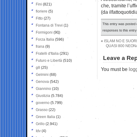
Fini
(821)
che, tramite l’uf
fioriere
(5)
(da ilfattoquotidi
Fitto
(27)
This entry was posted o
Fontana di Trevi
(1)
responses to this entr
Formigoni
(90)
Forza Italia
(596)
«
ISLAM NO E SUORE
QUASI 800 NEONA
frana
(9)
Fratelli d'Italia
(291)
Leave a Rep
Futuro e Libertà
(510)
g8
(25)
You must be
log
Gelmini
(68)
Genova
(542)
Giannino
(10)
Giustizia
(5.784)
governo
(5.799)
Grasso
(22)
Green Italia
(1)
Grillo
(2.941)
Idv
(4)