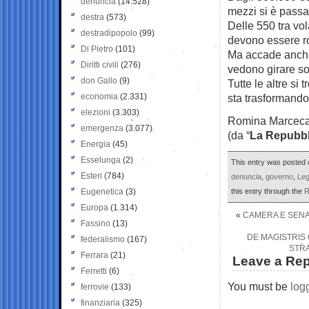
denuncia
(14.528)
mezzi si è passa
destra
(573)
Delle 550 tra vol
destradipopolo
(99)
devono essere r
Di Pietro
(101)
Ma accade anche 
Diritti civili
(276)
vedono girare so
don Gallo
(9)
Tutte le altre si
economia
(2.331)
sta trasformando 
elezioni
(3.303)
Romina Marcec
emergenza
(3.077)
(da “
La Repubbl
Energia
(45)
Esselunga
(2)
This entry was posted o
Esteri
(784)
denuncia
,
governo
,
Le
Eugenetica
(3)
this entry through the
R
Europa
(1.314)
«
CAMERA E SENA
Fassino
(13)
DE MAGISTRIS 
federalismo
(167)
STRA
Ferrara
(21)
Leave a Rep
Ferretti
(6)
You must be
log
ferrovie
(133)
finanziaria
(325)