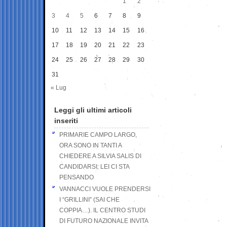
1
2
3
4
5
6
7
8
9
10
11
12
13
14
15
16
17
18
19
20
21
22
23
24
25
26
27
28
29
30
31
« Lug
Leggi gli ultimi articoli
inseriti
PRIMARIE CAMPO LARGO,
ORA SONO IN TANTI A
CHIEDERE A SILVIA SALIS DI
CANDIDARSI: LEI CI STA
PENSANDO
VANNACCI VUOLE PRENDERSI
I “GRILLINI” (SAI CHE
COPPIA…). IL CENTRO STUDI
DI FUTURO NAZIONALE INVITA