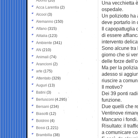
Aborto
(20)
Una vecchietta è 
Acca Larentia
(2)
ospedale.
Alcool
(3)
Un poliziotto ha 
Alemanno
(150)
deve portarlo in
Il capopattuglia
Alfano
(315)
di essere affianc
Alitalia
(123)
intervento delica
Ambiente
(341)
Sono alcune tra 
AN
(210)
giorno che si ver
Animali
(74)
delle forze dell’o
Arancioni
(2)
Ma per la polizia
arte
(175)
adesso si aggiun
Attentato
(329)
riuscire a comun
Auguri
(13)
Il motivo?
Batini
(3)
Dei 39 ponti radi
funzione.
Berlusconi
(4.295)
Due quelli che re
Bersani
(234)
Ventinove rimang
Biasotti
(12)
Mancano i fondi.
Boldrini
(4)
Risultato: il tra
Bossi
(1.221)
a comunicare con
Brambilla
(38)