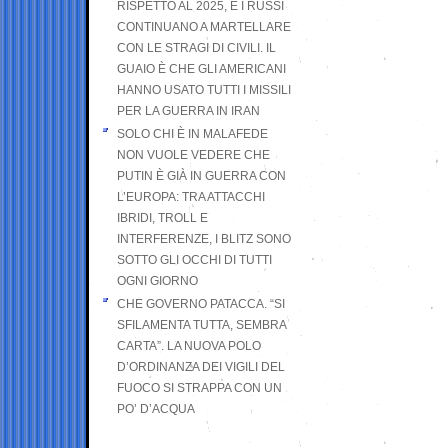
RISPETTO AL 2025, E I RUSSI
CONTINUANO A MARTELLARE
CON LE STRAGI DI CIVILI. IL
GUAIO È CHE GLI AMERICANI
HANNO USATO TUTTI I MISSILI
PER LA GUERRA IN IRAN
SOLO CHI È IN MALAFEDE
NON VUOLE VEDERE CHE
PUTIN È GIÀ IN GUERRA CON
L’EUROPA: TRA ATTACCHI
IBRIDI, TROLL E
INTERFERENZE, I BLITZ SONO
SOTTO GLI OCCHI DI TUTTI
OGNI GIORNO
CHE GOVERNO PATACCA. “SI
SFILAMENTA TUTTA, SEMBRA
CARTA”. LA NUOVA POLO
D’ORDINANZA DEI VIGILI DEL
FUOCO SI STRAPPA CON UN
PO’ D’ACQUA