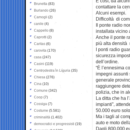
E così, da alcuni
Brunetta
(83)
contattare la cent
Burlando
(26)
Alcuni esempi.
Camogli
(2)
Difficoltà di com
canile
(4)
Il ponte radio no
Cappello
(8)
installata vicino
Anche il ponte ra
Caprotti
(2)
più alta densità 
Caritas
(6)
I ponti radio gua
carovita
(170)
sicurezza imposti
casa
(247)
dell’ordine.
Casini
(119)
“È l’ennesima co
Centrodestra in Liguria
(35)
impegni assunti s
Chiesa
(276)
generale provinc
Cina
(10)
raggiungere determ
Comune
(342)
polizia, che in a
Coop
(7)
La ditta che ha l
impianti”, atten
Cossiga
(7)
50.000 euro solo
Costume
(5.581)
Ma i tagli al co
criminalità
(1.402)
auto e moto della
democratici e progressisti
(19)
Dagli 800.000 eu