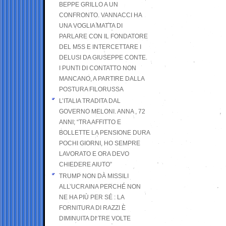
BEPPE GRILLO A UN
CONFRONTO. VANNACCI HA
UNA VOGLIA MATTA DI
PARLARE CON IL FONDATORE
DEL M5S E INTERCETTARE I
DELUSI DA GIUSEPPE CONTE.
I PUNTI DI CONTATTO NON
MANCANO, A PARTIRE DALLA
POSTURA FILORUSSA
L’ITALIA TRADITA DAL
GOVERNO MELONI. ANNA , 72
ANNI; “TRA AFFITTO E
BOLLETTE LA PENSIONE DURA
POCHI GIORNI, HO SEMPRE
LAVORATO E ORA DEVO
CHIEDERE AIUTO”
TRUMP NON DÀ MISSILI
ALL’UCRAINA PERCHÉ NON
NE HA PIÙ PER SÉ : LA
FORNITURA DI RAZZI È
DIMINUITA DI TRE VOLTE