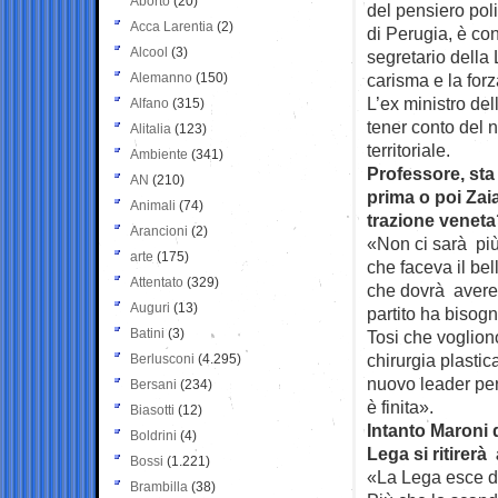
Aborto
(20)
del pensiero poli
Acca Larentia
(2)
di Perugia, è co
Alcool
(3)
segretario della 
Alemanno
(150)
carisma e la forz
L’ex ministro del
Alfano
(315)
tener conto del 
Alitalia
(123)
territoriale.
Ambiente
(341)
Professore, st
AN
(210)
prima o poi Zai
Animali
(74)
trazione venet
Arancioni
(2)
«Non ci sarà pi
arte
(175)
che faceva il bel
Attentato
(329)
che dovrà avere 
Auguri
(13)
partito ha bisogn
Batini
(3)
Tosi che voglion
chirurgia plastic
Berlusconi
(4.295)
nuovo leader per
Bersani
(234)
è finita».
Biasotti
(12)
Intanto Maroni 
Boldrini
(4)
Lega si ritirerà
Bossi
(1.221)
«La Lega esce da 
Brambilla
(38)