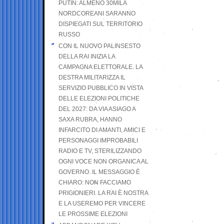
PUTIN: ALMENO 30MILA
NORDCOREANI SARANNO
DISPIEGATI SUL TERRITORIO
RUSSO
CON IL NUOVO PALINSESTO
DELLA RAI INIZIA LA
CAMPAGNA ELETTORALE. LA
DESTRA MILITARIZZA IL
SERVIZIO PUBBLICO IN VISTA
DELLE ELEZIONI POLITICHE
DEL 2027: DA VIA ASIAGO A
SAXA RUBRA, HANNO
INFARCITO DI AMANTI, AMICI E
PERSONAGGI IMPROBABILI
RADIO E TV, STERILIZZANDO
OGNI VOCE NON ORGANICA AL
GOVERNO. IL MESSAGGIO È
CHIARO: NON FACCIAMO
PRIGIONIERI. LA RAI È NOSTRA
E LA USEREMO PER VINCERE
LE PROSSIME ELEZIONI