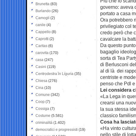
Più che lo scanda
Brunetta
(83)
governo: aveva d
Burlando
(26)
portato a casa m
Camogli
(2)
Ora potrebbero r
canile
(4)
privilegiato col 
Cappello
(8)
credo però che c
cavalcare la batt
Caprotti
(2)
Da questo punto d
Caritas
(6)
bagaglio ideologi
carovita
(170)
sorta di Tea Part
casa
(247)
di Berlusconi del
Casini
(119)
al di là dei rapp
Centrodestra in Liguria
(35)
centriste e mode
Chiesa
(276)
penso che Pdl e 
Cina
(10)
Lei considera c
Comune
(342)
«La Lega in ques
Coop
(7)
crearsi una nuov
la sua stessa ide
Cossiga
(7)
classico familism
Costume
(5.581)
Cosa ha lasciato
criminalità
(1.402)
«Ha vinto cultura
democratici e progressisti
(19)
nello stile di lot