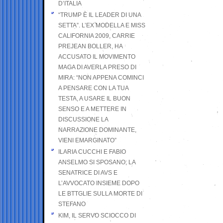
D’ITALIA
“TRUMP È IL LEADER DI UNA
SETTA”. L’EX MODELLA E MISS
CALIFORNIA 2009, CARRIE
PREJEAN BOLLER, HA
ACCUSATO IL MOVIMENTO
MAGA DI AVERLA PRESO DI
MIRA: “NON APPENA COMINCI
A PENSARE CON LA TUA
TESTA, A USARE IL BUON
SENSO E A METTERE IN
DISCUSSIONE LA
NARRAZIONE DOMINANTE,
VIENI EMARGINATO”
ILARIA CUCCHI E FABIO
ANSELMO SI SPOSANO; LA
SENATRICE DI AVS E
L’AVVOCATO INSIEME DOPO
LE BTTGLIE SULLA MORTE DI
STEFANO
KIM, IL SERVO SCIOCCO DI