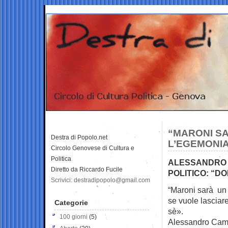
“MARONI SAR
Destra di Popolo.net
L’EGEMONI
Circolo Genovese di Cultura e
Politica
ALESSANDRO C
Diretto da Riccardo Fucile
POLITICO: “D
Scrivici: destradipopolo@gmail.com
“Maroni sarà un 
se vuole lasciar
Categorie
sè».
100 giorni
(5)
Alessandro Campi