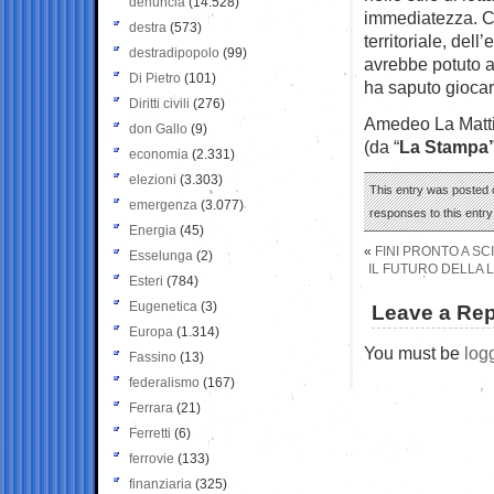
denuncia
(14.528)
immediatezza. Co
destra
(573)
territoriale, del
destradipopolo
(99)
avrebbe potuto av
Di Pietro
(101)
ha saputo giocar
Diritti civili
(276)
Amedeo La Matt
don Gallo
(9)
(da “
La Stampa
economia
(2.331)
elezioni
(3.303)
This entry was posted o
emergenza
(3.077)
responses to this entr
Energia
(45)
«
FINI PRONTO A SCI
Esselunga
(2)
IL FUTURO DELLA 
Esteri
(784)
Eugenetica
(3)
Leave a Rep
Europa
(1.314)
You must be
log
Fassino
(13)
federalismo
(167)
Ferrara
(21)
Ferretti
(6)
ferrovie
(133)
finanziaria
(325)