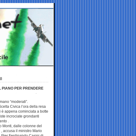
I
L PIANO PER PRENDERE
amano “moderati”.
celta Civica l’ora della resa
i è appena cominciata a botte
viste incrociate grondanti
ento .
o Monti, dalle colonne del
 , accusa il ministro Mario
 Pier Ferdinando Casini di