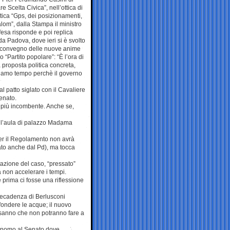
re Scelta Civica”, nell’ottica di
tica “Gps, dei posizionamenti,
alom”, dalla Stampa il ministro
fesa risponde e poi replica
a Padova, dove ieri si è svolto
o convegno delle nuove anime
ro “Partito popolare”: “È l’ora di
 proposta politica concreta,
iamo tempo perchè il governo
l patto siglato con il Cavaliere
enato.
 più incombente. Anche se,
dell’aula di palazzo Madama
 per il Regolamento non avrà
iato anche dal Pd), ma tocca
tazione del caso, “pressato”
 non accelerare i tempi.
prima ci fosse una riflessione
i decadenza di Berlusconi
fondere le acque; il nuovo
” sanno che non potranno fare a
utonomo al Senato dove