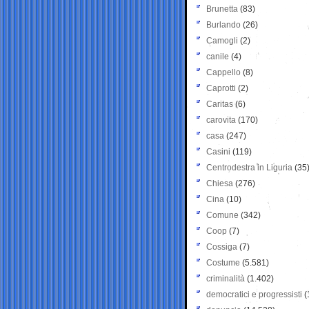
Brunetta
(83)
Burlando
(26)
Camogli
(2)
canile
(4)
Cappello
(8)
Caprotti
(2)
Caritas
(6)
carovita
(170)
casa
(247)
Casini
(119)
Centrodestra in Liguria
(35
Chiesa
(276)
Cina
(10)
Comune
(342)
Coop
(7)
Cossiga
(7)
Costume
(5.581)
criminalità
(1.402)
democratici e progressisti
(