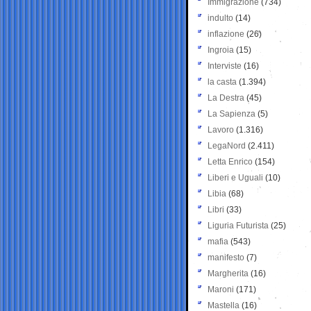
Immigrazione
(734)
indulto
(14)
inflazione
(26)
Ingroia
(15)
Interviste
(16)
la casta
(1.394)
La Destra
(45)
La Sapienza
(5)
Lavoro
(1.316)
LegaNord
(2.411)
Letta Enrico
(154)
Liberi e Uguali
(10)
Libia
(68)
Libri
(33)
Liguria Futurista
(25)
mafia
(543)
manifesto
(7)
Margherita
(16)
Maroni
(171)
Mastella
(16)