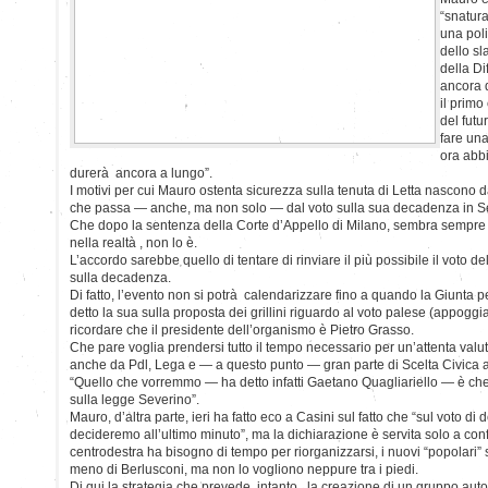
“snatura
una poli
dello sl
della Di
ancora d
il prim
del futu
fare una
ora abb
durerà ancora a lungo”.
I motivi per cui Mauro ostenta sicurezza sulla tenuta di Letta nascono da
che passa — anche, ma non solo — dal voto sulla sua decadenza in S
Che dopo la sentenza della Corte d’Appello di Milano, sembra sempre
nella realtà , non lo è.
L’accordo sarebbe quello di tentare di rinviare il più possibile il voto 
sulla decadenza.
Di fatto, l’evento non si potrà calendarizzare fino a quando la Giunta
detto la sua sulla proposta dei grillini riguardo al voto palese (appogg
ricordare che il presidente dell’organismo è Pietro Grasso.
Che pare voglia prendersi tutto il tempo necessario per un’attenta valu
anche da Pdl, Lega e — a questo punto — gran parte di Scelta Civica a
“Quello che vorremmo — ha detto infatti Gaetano Quagliariello — è che 
sulla legge Severino”.
Mauro, d’altra parte, ieri ha fatto eco a Casini sul fatto che “sul voto d
decideremo all’ultimo minuto”, ma la dichiarazione è servita solo a con
centrodestra ha bisogno di tempo per riorganizzarsi, i nuovi “popolari
meno di Berlusconi, ma non lo vogliono neppure tra i piedi.
Di qui la strategia che prevede, intanto , la creazione di un gruppo a