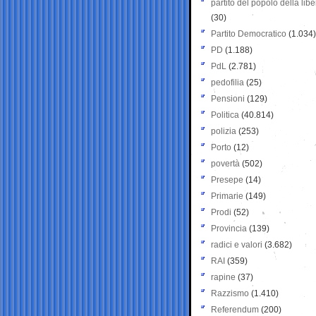
partito del popolo della libe
(30)
Partito Democratico
(1.034)
PD
(1.188)
PdL
(2.781)
pedofilia
(25)
Pensioni
(129)
Politica
(40.814)
polizia
(253)
Porto
(12)
povertà
(502)
Presepe
(14)
Primarie
(149)
Prodi
(52)
Provincia
(139)
radici e valori
(3.682)
RAI
(359)
rapine
(37)
Razzismo
(1.410)
Referendum
(200)