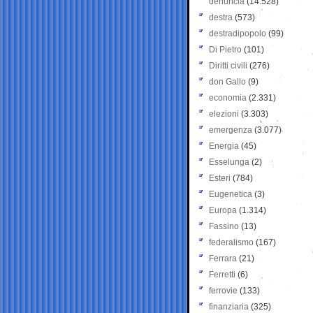
denuncia
(14.528)
destra
(573)
destradipopolo
(99)
Di Pietro
(101)
Diritti civili
(276)
don Gallo
(9)
economia
(2.331)
elezioni
(3.303)
emergenza
(3.077)
Energia
(45)
Esselunga
(2)
Esteri
(784)
Eugenetica
(3)
Europa
(1.314)
Fassino
(13)
federalismo
(167)
Ferrara
(21)
Ferretti
(6)
ferrovie
(133)
finanziaria
(325)