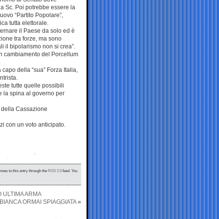
da Sc. Poi potrebbe essere la
nuovo “Partito Popolare”,
ca tutta elettorale.
overnare il Paese da solo ed è
ione tra forze, ma sono
li il bipolarismo non si crea”.
a un cambiamento del Porcellum
capo della “sua” Forza Italia,
ntrista.
te tutte quelle possibili
e la spina al governo per
za della Cassazione
 con un voto anticipato.
nses to this entry through the
RSS 2.0
feed. You
 ULTIMA ARMA
BIANCA ORMAI SPIAGGIATA
»