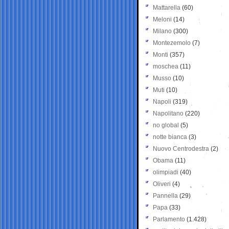
Mattarella
(60)
Meloni
(14)
Milano
(300)
Montezemolo
(7)
Monti
(357)
moschea
(11)
Musso
(10)
Muti
(10)
Napoli
(319)
Napolitano
(220)
no global
(5)
notte bianca
(3)
Nuovo Centrodestra
(2)
Obama
(11)
olimpiadi
(40)
Oliveri
(4)
Pannella
(29)
Papa
(33)
Parlamento
(1.428)