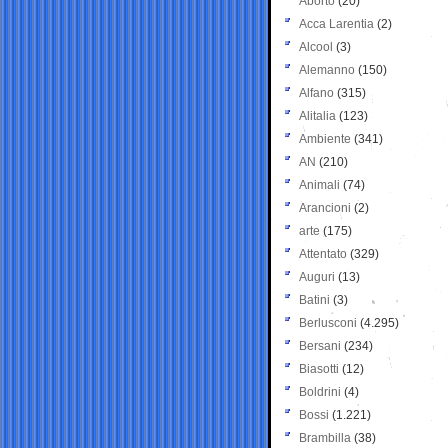
Aborto
(20)
Acca Larentia
(2)
Alcool
(3)
Alemanno
(150)
Alfano
(315)
Alitalia
(123)
Ambiente
(341)
AN
(210)
Animali
(74)
Arancioni
(2)
arte
(175)
Attentato
(329)
Auguri
(13)
Batini
(3)
Berlusconi
(4.295)
Bersani
(234)
Biasotti
(12)
Boldrini
(4)
Bossi
(1.221)
Brambilla
(38)