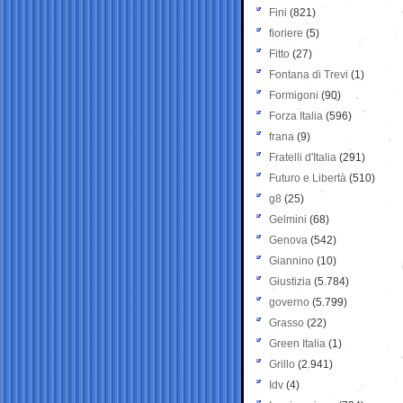
Fini
(821)
fioriere
(5)
Fitto
(27)
Fontana di Trevi
(1)
Formigoni
(90)
Forza Italia
(596)
frana
(9)
Fratelli d'Italia
(291)
Futuro e Libertà
(510)
g8
(25)
Gelmini
(68)
Genova
(542)
Giannino
(10)
Giustizia
(5.784)
governo
(5.799)
Grasso
(22)
Green Italia
(1)
Grillo
(2.941)
Idv
(4)