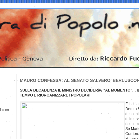
MAURO CONFESSA: AL SENATO SALVERO’ BERLUSCON
SULLA DECADENZA IL MINISTRO DECIDERà€ “AL MOMENTO”… I
TEMPO E RIORGANIZZARE I POPOLARI
E li chi
Dentro S
il.com
dei cont
di inter
risentim
Se Mari
Corriere
Mauro e