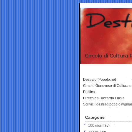
Destra di Popolo.net
Circolo Genovese di Cultura e
Politica
Diretto da Riccardo Fucile
Scrivici: destradipopolo@gma
Categorie
100 giorni
(5)