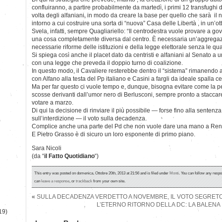
confluiranno, a partire probabilmente da martedì, i primi 12 transfughi 
volta degli alfaniani, in modo da creare la base per quello che sarà il 
intorno a cui costruire una sorta di “nuova” Casa delle Libertà , in un’otti
Svela, infatti, sempre Quagliariello: “Il centrodestra vuole provare a g
una cosa completamente diversa dal centro. È necessaria un’aggregaz
necessarie riforme delle istituzioni e della legge elettorale senza le qua
Si spiega così anche il placet dato da centristi e alfaniani al Senato 
con una legge che preveda il doppio turno di coalizione.
In questo modo, il Cavaliere resterebbe dentro il “sistema” rimanendo a 
con Alfano alla testa del Pp italiano e Casini a fargli da ideale spalla ce
Ma per far questo ci vuole tempo e, dunque, bisogna evitare come la pes
scosse derivanti dall’umor nero di Berlusconi, sempre pronto a staccar
votare a marzo.
Di qui la decisione di rinviare il più possibile — forse fino alla senten
sull’interdizione — il voto sulla decadenza.
)
Complice anche una parte del Pd che non vuole dare una mano a Renzi
E Pietro Grasso è di sicuro un loro esponente di primo piano.
Sara Nicoli
(da “
il Fatto Quotidiano
“)
This entry was posted on domenica, Ottobre 20th, 2013 at 21:56 and is filed under
Monti
. You can follow any respo
can
leave a response
, or
trackback
from your own site.
«
SULLA DECADENZA VERDETTO A NOVEMBRE, IL VOTO SEGRETO
L’ETERNO RITORNO DELLA DC: LA BALENA 
19)