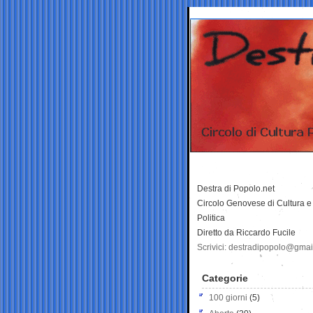
Destra di Popolo.net
Circolo Genovese di Cultura e
Politica
Diretto da Riccardo Fucile
Scrivici: destradipopolo@gma
Categorie
100 giorni
(5)