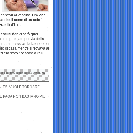
e
 contrari al vaccino. Ora 227
a anche il nome di un noto
telli d’Italia.
ssarini non ci sarà quel
che di peculato per via della
onate nel suo ambulatorio, e di
do di casa mentre si trovava ai
d era stato notificato a 250
es to this entry through the
RSS 2.0
feed. You
NGLESI VUOLE TORNARE
TE PAGA NON BASTANO PIU’
»