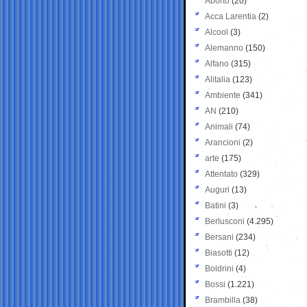
Aborto
(20)
Acca Larentia
(2)
Alcool
(3)
Alemanno
(150)
Alfano
(315)
Alitalia
(123)
Ambiente
(341)
AN
(210)
Animali
(74)
Arancioni
(2)
arte
(175)
Attentato
(329)
Auguri
(13)
Batini
(3)
Berlusconi
(4.295)
Bersani
(234)
Biasotti
(12)
Boldrini
(4)
Bossi
(1.221)
Brambilla
(38)