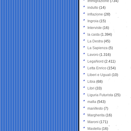
Immigrazione
(734)
indulto
(14)
inflazione
(26)
Ingroia
(15)
Interviste
(16)
la casta
(1.394)
La Destra
(45)
La Sapienza
(5)
Lavoro
(1.316)
LegaNord
(2.411)
Letta Enrico
(154)
Liberi e Uguali
(10)
Libia
(68)
Libri
(33)
Liguria Futurista
(25)
mafia
(543)
manifesto
(7)
Margherita
(16)
Maroni
(171)
Mastella
(16)