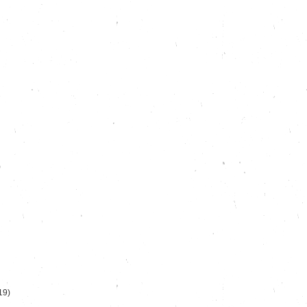
)
19)