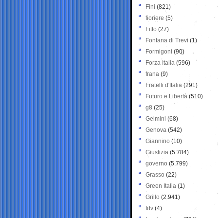
Fini
(821)
fioriere
(5)
Fitto
(27)
Fontana di Trevi
(1)
Formigoni
(90)
Forza Italia
(596)
frana
(9)
Fratelli d'Italia
(291)
Futuro e Libertà
(510)
g8
(25)
Gelmini
(68)
Genova
(542)
Giannino
(10)
Giustizia
(5.784)
governo
(5.799)
Grasso
(22)
Green Italia
(1)
Grillo
(2.941)
Idv
(4)