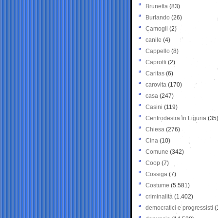
Brunetta
(83)
Burlando
(26)
Camogli
(2)
canile
(4)
Cappello
(8)
Caprotti
(2)
Caritas
(6)
carovita
(170)
casa
(247)
Casini
(119)
Centrodestra in Liguria
(35
Chiesa
(276)
Cina
(10)
Comune
(342)
Coop
(7)
Cossiga
(7)
Costume
(5.581)
criminalità
(1.402)
democratici e progressisti
(