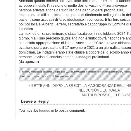
Secondo quanto emerso dalle verifiche della squadra Mobile il 66enn
avrebbe simulato l’iniezione di molte dosi di vaccino Pfizer a diverse
persone arrivate anche da fuori regione per rivolgersi proprio a lui.
L’uomo era infatti considerato un punto di riferimento nella galassia dei
pazienti sono accusati di falso ideologico in concorso. E tra loro spicc
politico locale: Alberto Ferrero, segretario e capogruppo in Comune di Fra
Il medico
La maxi-udienza preliminare è stata fissata per inizio febbraio 2024. Pa
giorno. Ma il suo percorso giudiziario non è finito: dovrà rispondere an
contestata appropriazione di fiale di vaccino anti Covid trovate abband
evasione per avere parlato il 17 novembre 2021 a un giornalista uscen
domiciliari. Le indagini erano state chiuse a ottobre dello scorso anno e
persone l’avviso di conclusione delle indagini preliminari.
(da agenzie)
This entry was posted on sabato, Giugno 24th, 2023 at 20:09 and is filed under
Politica
. You can follow any respons
can
leave a response
, or
trackback
from your own site.
«
SETTE ANNI DOPO LA BREXIT, LA MAGGIORANZA DEGLI I
NELL’UNIONE EUROPEA
MUTUI IMPOSSIBILI: LE BUS
Leave a Reply
You must be
logged in
to post a comment.