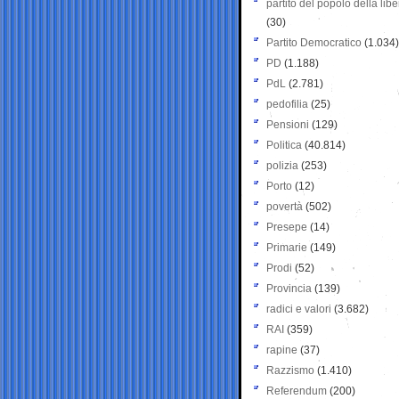
partito del popolo della libe
(30)
Partito Democratico
(1.034)
PD
(1.188)
PdL
(2.781)
pedofilia
(25)
Pensioni
(129)
Politica
(40.814)
polizia
(253)
Porto
(12)
povertà
(502)
Presepe
(14)
Primarie
(149)
Prodi
(52)
Provincia
(139)
radici e valori
(3.682)
RAI
(359)
rapine
(37)
Razzismo
(1.410)
Referendum
(200)