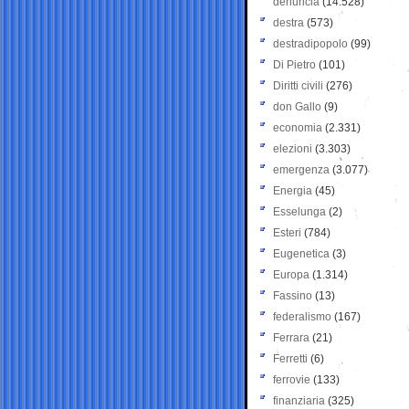
denuncia
(14.528)
destra
(573)
destradipopolo
(99)
Di Pietro
(101)
Diritti civili
(276)
don Gallo
(9)
economia
(2.331)
elezioni
(3.303)
emergenza
(3.077)
Energia
(45)
Esselunga
(2)
Esteri
(784)
Eugenetica
(3)
Europa
(1.314)
Fassino
(13)
federalismo
(167)
Ferrara
(21)
Ferretti
(6)
ferrovie
(133)
finanziaria
(325)