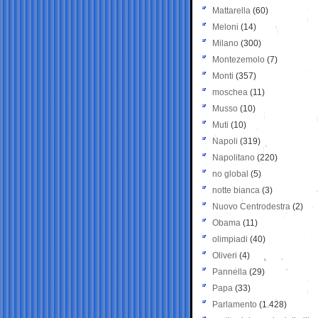
Mattarella
(60)
Meloni
(14)
Milano
(300)
Montezemolo
(7)
Monti
(357)
moschea
(11)
Musso
(10)
Muti
(10)
Napoli
(319)
Napolitano
(220)
no global
(5)
notte bianca
(3)
Nuovo Centrodestra
(2)
Obama
(11)
olimpiadi
(40)
Oliveri
(4)
Pannella
(29)
Papa
(33)
Parlamento
(1.428)