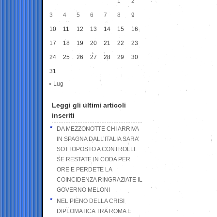
1
2
3
4
5
6
7
8
9
10
11
12
13
14
15
16
17
18
19
20
21
22
23
24
25
26
27
28
29
30
31
« Lug
Leggi gli ultimi articoli
inseriti
DA MEZZONOTTE CHI ARRIVA
IN SPAGNA DALL’ITALIA SARA’
SOTTOPOSTO A CONTROLLI:
SE RESTATE IN CODA PER
ORE E PERDETE LA
COINCIDENZA RINGRAZIATE IL
GOVERNO MELONI
NEL PIENO DELLA CRISI
DIPLOMATICA TRA ROMA E