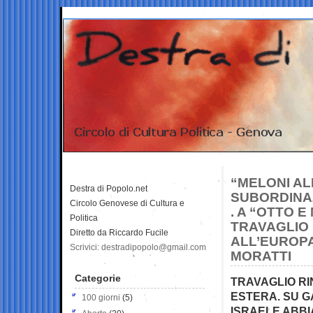
“MELONI AL
Destra di Popolo.net
SUBORDINAZ
Circolo Genovese di Cultura e
. A “OTTO 
Politica
TRAVAGLIO 
Diretto da Riccardo Fucile
ALL’EUROPA
Scrivici: destradipopolo@gmail.com
MORATTI
Categorie
TRAVAGLIO RI
ESTERA. SU G
100 giorni
(5)
ISRAELE ABBI