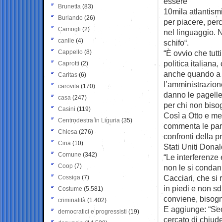
essere
Brunetta
(83)
10mila atlantism
Burlando
(26)
per piacere, per
Camogli
(2)
nel linguaggio. N
canile
(4)
schifo“.
Cappello
(8)
“È ovvio che tut
politica italiana
Caprotti
(2)
anche quando a i
Caritas
(6)
l’amministrazion
carovita
(170)
danno le pagelle
casa
(247)
per chi non biso
Casini
(119)
Così a Otto e mez
Centrodestra in Liguria
(35)
commenta le paro
Chiesa
(276)
confronti della p
Cina
(10)
Stati Uniti Dona
Comune
(342)
“Le interferenze
Coop
(7)
non le si conda
Cacciari, che si r
Cossiga
(7)
in piedi e non sd
Costume
(5.581)
conviene, bisogn
criminalità
(1.402)
E aggiunge: “Se
democratici e progressisti
(19)
cercato di chiu