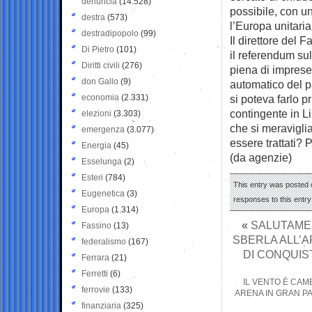
denuncia
(14.528)
possibile, con u
destra
(573)
l’Europa unitaria
destradipopolo
(99)
Il direttore del
Di Pietro
(101)
il referendum sull
Diritti civili
(276)
piena di impresen
don Gallo
(9)
automatico del p
economia
(2.331)
si poteva farlo 
contingente in Li
elezioni
(3.303)
che si meravigli
emergenza
(3.077)
essere trattati? 
Energia
(45)
(da agenzie)
Esselunga
(2)
Esteri
(784)
This entry was posted o
Eugenetica
(3)
responses to this entr
Europa
(1.314)
«
SALUTAME 
Fassino
(13)
SBERLA ALL’A
federalismo
(167)
DI CONQUIS
Ferrara
(21)
Ferretti
(6)
IL VENTO È CAMB
ferrovie
(133)
ARENA IN GRAN PA
finanziaria
(325)