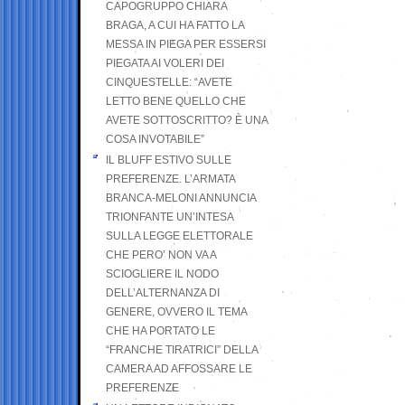
CAPOGRUPPO CHIARA
BRAGA, A CUI HA FATTO LA
MESSA IN PIEGA PER ESSERSI
PIEGATA AI VOLERI DEI
CINQUESTELLE: “AVETE
LETTO BENE QUELLO CHE
AVETE SOTTOSCRITTO? È UNA
COSA INVOTABILE”
IL BLUFF ESTIVO SULLE
PREFERENZE. L’ARMATA
BRANCA-MELONI ANNUNCIA
TRIONFANTE UN’INTESA
SULLA LEGGE ELETTORALE
CHE PERO’ NON VA A
SCIOGLIERE IL NODO
DELL’ALTERNANZA DI
GENERE, OVVERO IL TEMA
CHE HA PORTATO LE
“FRANCHE TIRATRICI” DELLA
CAMERA AD AFFOSSARE LE
PREFERENZE