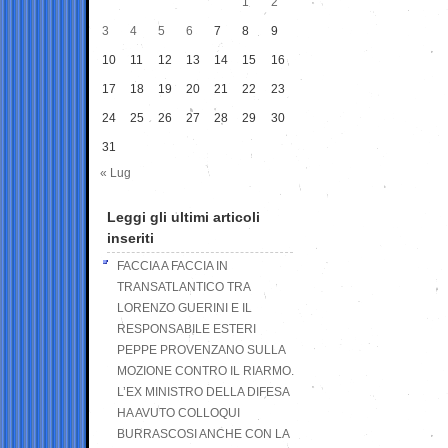
1
2
3
4
5
6
7
8
9
10
11
12
13
14
15
16
17
18
19
20
21
22
23
24
25
26
27
28
29
30
31
« Lug
Leggi gli ultimi articoli
inseriti
FACCIA A FACCIA IN
TRANSATLANTICO TRA
LORENZO GUERINI E IL
RESPONSABILE ESTERI
PEPPE PROVENZANO SULLA
MOZIONE CONTRO IL RIARMO.
L’EX MINISTRO DELLA DIFESA
HA AVUTO COLLOQUI
BURRASCOSI ANCHE CON LA