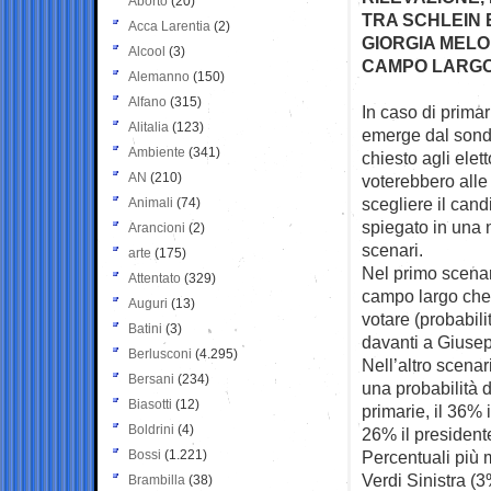
Aborto
(20)
TRA SCHLEIN E
Acca Larentia
(2)
GIORGIA MELO
Alcool
(3)
CAMPO LARGO
Alemanno
(150)
Alfano
(315)
In caso di prima
Alitalia
(123)
emerge dal
sond
Ambiente
(341)
chiesto agli elett
AN
(210)
voterebbero alle 
scegliere il can
Animali
(74)
spiegato in una n
Arancioni
(2)
scenari.
arte
(175)
Nel primo scenar
Attentato
(329)
campo largo che
Auguri
(13)
votare (probabili
Batini
(3)
davanti a Giusep
Berlusconi
(4.295)
Nell’altro scenar
Bersani
(234)
una probabilità 
Biasotti
(12)
primarie, il 36% 
Boldrini
(4)
26% il president
Bossi
(1.221)
Percentuali più 
Verdi Sinistra (
Brambilla
(38)