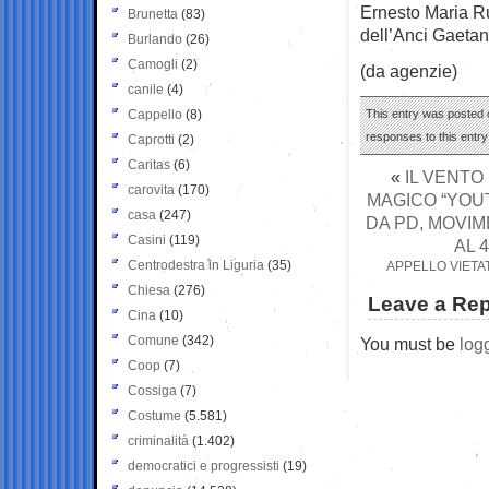
Ernesto Maria Ru
Brunetta
(83)
dell’Anci Gaetan
Burlando
(26)
Camogli
(2)
(da agenzie)
canile
(4)
Cappello
(8)
This entry was posted o
responses to this entr
Caprotti
(2)
Caritas
(6)
«
IL VENTO
carovita
(170)
MAGICO “YOU
casa
(247)
DA PD, MOVIM
Casini
(119)
AL 
Centrodestra in Liguria
(35)
APPELLO VIETA
Chiesa
(276)
Leave a Rep
Cina
(10)
Comune
(342)
You must be
log
Coop
(7)
Cossiga
(7)
Costume
(5.581)
criminalità
(1.402)
democratici e progressisti
(19)