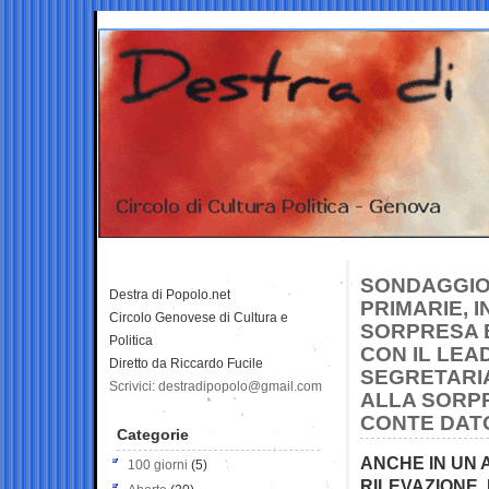
SONDAGGIO 
Destra di Popolo.net
PRIMARIE, 
Circolo Genovese di Cultura e
SORPRESA E’
Politica
CON IL LEA
Diretto da Riccardo Fucile
SEGRETARIA
Scrivici: destradipopolo@gmail.com
ALLA SORPR
CONTE DAT
Categorie
ANCHE IN UN 
100 giorni
(5)
RILEVAZIONE,