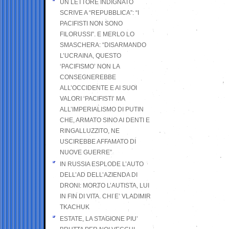
UN LETTORE INDIGNATO
SCRIVE A “REPUBBLICA”: “I
PACIFISTI NON SONO
FILORUSSI”. E MERLO LO
SMASCHERA: “DISARMANDO
L’UCRAINA, QUESTO
‘PACIFISMO’ NON LA
CONSEGNEREBBE
ALL’OCCIDENTE E AI SUOI
VALORI ‘PACIFISTI’ MA
ALL’IMPERIALISMO DI PUTIN
CHE, ARMATO SINO AI DENTI E
RINGALLUZZITO, NE
USCIREBBE AFFAMATO DI
NUOVE GUERRE”
IN RUSSIA ESPLODE L’AUTO
DELL’AD DELL’AZIENDA DI
DRONI: MORTO L’AUTISTA, LUI
IN FIN DI VITA. CHI E’ VLADIMIR
TKACHUK
ESTATE, LA STAGIONE PIU’