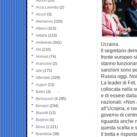
Aborto
(20)
Acca Larentia
(2)
Alcool
(3)
Alemanno
(150)
Alfano
(315)
Alitalia
(123)
Ambiente
(341)
Ucraina.
AN
(210)
Il segretario dem
fronte europeo si
Animali
(74)
stanno funzionan
Arancioni
(2)
sanzioni sono pe
arte
(175)
Russia oggi. Noi
Attentato
(329)
La leader di FdI,
Auguri
(13)
collocata nella 
Batini
(3)
e di essere dalla
Berlusconi
(4.295)
nazionali: «Non 
Bersani
(234)
all’Ucraina, e n
Biasotti
(12)
governo di centr
Boldrini
(4)
riguarda anche n
Bossi
(1.221)
questa scelta e s
Il botta e rispost
Brambilla
(38)