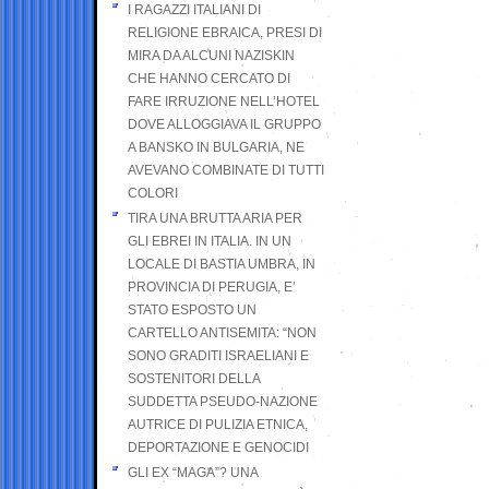
I RAGAZZI ITALIANI DI
RELIGIONE EBRAICA, PRESI DI
MIRA DA ALCUNI NAZISKIN
CHE HANNO CERCATO DI
FARE IRRUZIONE NELL’HOTEL
DOVE ALLOGGIAVA IL GRUPPO
A BANSKO IN BULGARIA, NE
AVEVANO COMBINATE DI TUTTI
COLORI
TIRA UNA BRUTTA ARIA PER
GLI EBREI IN ITALIA. IN UN
LOCALE DI BASTIA UMBRA, IN
PROVINCIA DI PERUGIA, E’
STATO ESPOSTO UN
CARTELLO ANTISEMITA: “NON
SONO GRADITI ISRAELIANI E
SOSTENITORI DELLA
SUDDETTA PSEUDO-NAZIONE
AUTRICE DI PULIZIA ETNICA,
DEPORTAZIONE E GENOCIDI
GLI EX “MAGA”? UNA