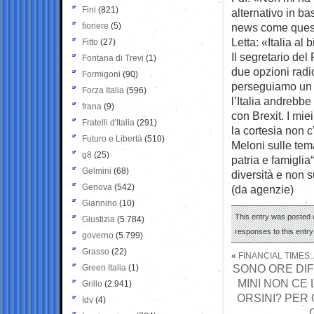
Fini
(821)
alternativo in b
fioriere
(5)
news come ques
Letta: «Italia al
Fitto
(27)
Il segretario del
Fontana di Trevi
(1)
due opzioni radi
Formigoni
(90)
perseguiamo un ob
Forza Italia
(596)
l’Italia andrebbe
frana
(9)
con Brexit. I mie
Fratelli d'Italia
(291)
la cortesia non c
Futuro e Libertà
(510)
Meloni sulle tema
g8
(25)
patria e famigli
Gelmini
(68)
diversità e non s
Genova
(542)
(da agenzie)
Giannino
(10)
This entry was posted 
Giustizia
(5.784)
responses to this entr
governo
(5.799)
Grasso
(22)
«
FINANCIAL TIMES: 
SONO ORE DIFF
Green Italia
(1)
MINI NON CE 
Grillo
(2.941)
ORSINI? PER
Idv
(4)