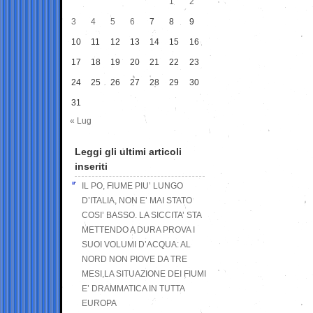
1
2
3
4
5
6
7
8
9
10
11
12
13
14
15
16
17
18
19
20
21
22
23
24
25
26
27
28
29
30
31
« Lug
Leggi gli ultimi articoli
inseriti
IL PO, FIUME PIU’ LUNGO
D’ITALIA, NON E’ MAI STATO
COSI’ BASSO. LA SICCITA’ STA
METTENDO A DURA PROVA I
SUOI VOLUMI D’ACQUA: AL
NORD NON PIOVE DA TRE
MESI,LA SITUAZIONE DEI FIUMI
E’ DRAMMATICA IN TUTTA
EUROPA