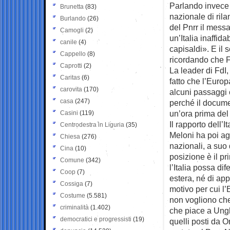
Parlando invece d
Brunetta
(83)
nazionale di rila
Burlando
(26)
del Pnrr il messa
Camogli
(2)
un’Italia inaffid
canile
(4)
capisaldi». E il 
Cappello
(8)
ricordando che Fr
Caprotti
(2)
La leader di FdI
Caritas
(6)
fatto che l’Euro
carovita
(170)
alcuni passaggi 
casa
(247)
perché il documen
un’ora prima del
Casini
(119)
Il rapporto dell’
Centrodestra in Liguria
(35)
Meloni ha poi ag
Chiesa
(276)
nazionali, a suo
Cina
(10)
posizione è il pr
Comune
(342)
l’Italia possa di
Coop
(7)
estera, né di ap
Cossiga
(7)
motivo per cui l
Costume
(5.581)
non vogliono che 
criminalità
(1.402)
che piace a Unghe
democratici e progressisti
(19)
quelli posti da 