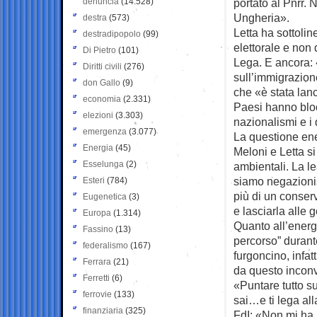
denuncia
(14.528)
portato al Pnrr.
Ungheria».
destra
(573)
Letta ha sottolin
destradipopolo
(99)
elettorale e non 
Di Pietro
(101)
Lega. E ancora: 
Diritti civili
(276)
sull’immigrazion
don Gallo
(9)
che «è stata lanc
economia
(2.331)
Paesi hanno bloc
elezioni
(3.303)
nazionalismi e i d
emergenza
(3.077)
La questione en
Energia
(45)
Meloni e Letta si
Esselunga
(2)
ambientali. La l
siamo negazionis
Esteri
(784)
più di un conserv
Eugenetica
(3)
e lasciarla alle 
Europa
(1.314)
Quanto all’energ
Fassino
(13)
percorso” durante
federalismo
(167)
furgoncino, infatt
Ferrara
(21)
da questo inconv
Ferretti
(6)
«Puntare tutto su
ferrovie
(133)
sai…e ti lega all
finanziaria
(325)
FdI: «Non mi ha 