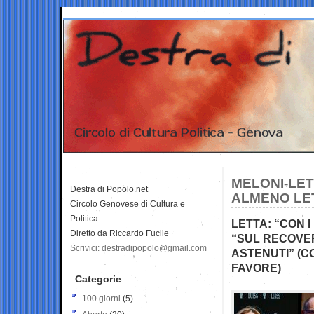
MELONI-LET
Destra di Popolo.net
ALMENO LE
Circolo Genovese di Cultura e
Politica
LETTA: “CON 
Diretto da Riccardo Fucile
“SUL RECOVER
Scrivici: destradipopolo@gmail.com
ASTENUTI” (C
FAVORE)
Categorie
100 giorni
(5)