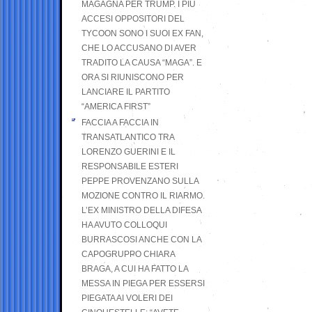
MAGAGNA PER TRUMP. I PIÙ
ACCESI OPPOSITORI DEL
TYCOON SONO I SUOI EX FAN,
CHE LO ACCUSANO DI AVER
TRADITO LA CAUSA “MAGA”. E
ORA SI RIUNISCONO PER
LANCIARE IL PARTITO
“AMERICA FIRST”
FACCIA A FACCIA IN
TRANSATLANTICO TRA
LORENZO GUERINI E IL
RESPONSABILE ESTERI
PEPPE PROVENZANO SULLA
MOZIONE CONTRO IL RIARMO.
L’EX MINISTRO DELLA DIFESA
HA AVUTO COLLOQUI
BURRASCOSI ANCHE CON LA
CAPOGRUPPO CHIARA
BRAGA, A CUI HA FATTO LA
MESSA IN PIEGA PER ESSERSI
PIEGATA AI VOLERI DEI