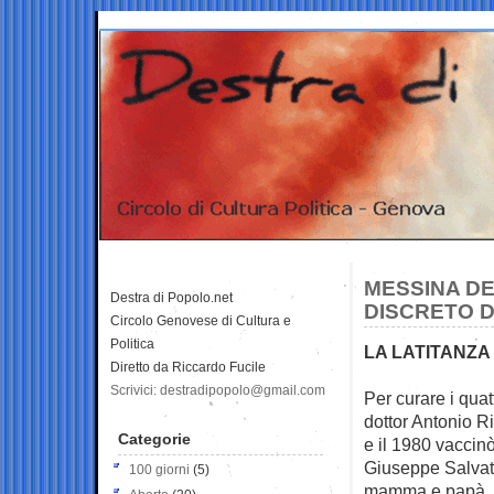
MESSINA DE
Destra di Popolo.net
DISCRETO D
Circolo Genovese di Cultura e
Politica
LA LATITANZA
Diretto da Riccardo Fucile
Scrivici: destradipopolo@gmail.com
Per curare i quat
dottor Antonio Ri
Categorie
e il 1980 vaccin
Giuseppe Salvato
100 giorni
(5)
mamma e papà. Pe