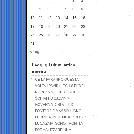
1
2
3
4
5
6
7
8
9
10
11
12
13
14
15
16
17
18
19
20
21
22
23
24
25
26
27
28
29
30
31
« Lug
Leggi gli ultimi articoli
inseriti
CE LA FARANNO QUESTA
VOLTA I PAVIDI LEGHISTI “DEL
NORD” A METTERE SOTTO
SCHIAFFO SALVINI? I
GOVERNATORI ATTILIO
FONTANA E MASSIMILIANO
FEDRIGA, INSIEME AL “DOGE”
LUCA ZAIA, SONO PRONTI A
FORMALIZZARE UNA