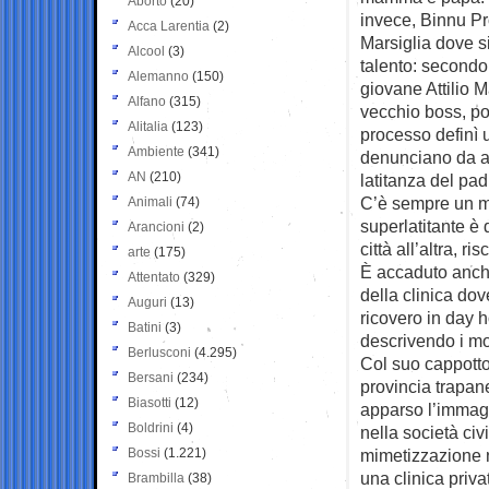
Aborto
(20)
invece, Binnu Pro
Acca Larentia
(2)
Marsiglia dove si
Alcool
(3)
talento: secondo 
Alemanno
(150)
giovane Attilio 
Alfano
(315)
vecchio boss, po
Alitalia
(123)
processo definì u
Ambiente
(341)
denunciano da an
AN
(210)
latitanza del pad
C’è sempre un med
Animali
(74)
superlatitante è 
Arancioni
(2)
città all’altra, ri
arte
(175)
È accaduto anche
Attentato
(329)
della clinica dov
Auguri
(13)
ricovero in day h
Batini
(3)
descrivendo i mo
Berlusconi
(4.295)
Col suo cappotto
Bersani
(234)
provincia trapane
Biasotti
(12)
apparso l’immagin
Boldrini
(4)
nella società civ
Bossi
(1.221)
mimetizzazione n
una clinica privat
Brambilla
(38)