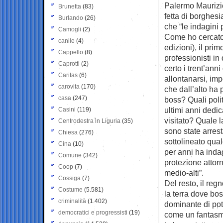
Palermo Maurizi
Brunetta
(83)
fetta di borghes
Burlando
(26)
che “le indagini
Camogli
(2)
Come ho cercato
canile
(4)
edizioni), il pri
Cappello
(8)
professionisti in
Caprotti
(2)
certo i trent’ann
Caritas
(6)
allontanarsi, im
carovita
(170)
che dall’alto ha
casa
(247)
boss? Quali polit
ultimi anni dedic
Casini
(119)
visitato? Quale l
Centrodestra in Liguria
(35)
sono state arres
Chiesa
(276)
sottolineato qua
Cina
(10)
per anni ha indag
Comune
(342)
protezione attor
Coop
(7)
medio-alti”.
Cossiga
(7)
Del resto, il re
Costume
(5.581)
la terra dove bo
criminalità
(1.402)
dominante di pot
democratici e progressisti
(19)
come un fantasm