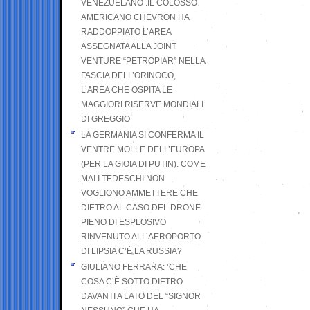
VENEZUELANO .IL COLOSSO
AMERICANO CHEVRON HA
RADDOPPIATO L’AREA
ASSEGNATA ALLA JOINT
VENTURE “PETROPIAR” NELLA
FASCIA DELL’ORINOCO,
L’AREA CHE OSPITA LE
MAGGIORI RISERVE MONDIALI
DI GREGGIO
LA GERMANIA SI CONFERMA IL
VENTRE MOLLE DELL’EUROPA
(PER LA GIOIA DI PUTIN). COME
MAI I TEDESCHI NON
VOGLIONO AMMETTERE CHE
DIETRO AL CASO DEL DRONE
PIENO DI ESPLOSIVO
RINVENUTO ALL’AEROPORTO
DI LIPSIA C’È LA RUSSIA?
GIULIANO FERRARA: ’CHE
COSA C’È SOTTO DIETRO
DAVANTI A LATO DEL “SIGNOR