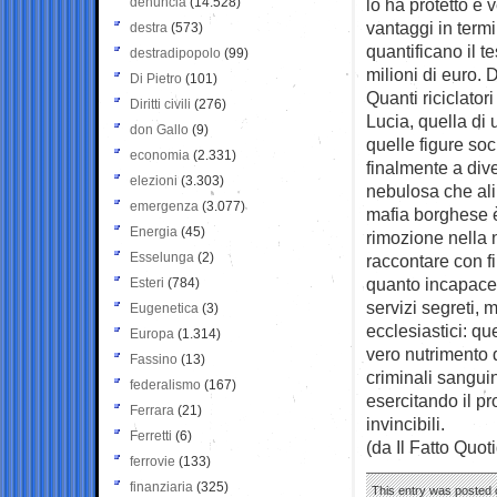
denuncia
(14.528)
lo ha protetto e 
vantaggi in termi
destra
(573)
quantificano il 
destradipopolo
(99)
milioni di euro.
Di Pietro
(101)
Quanti riciclator
Diritti civili
(276)
Lucia, quella di 
don Gallo
(9)
quelle figure soc
economia
(2.331)
finalmente a div
elezioni
(3.303)
nebulosa che ali
emergenza
(3.077)
mafia borghese è
Energia
(45)
rimozione nella 
Esselunga
(2)
raccontare con fi
quanto incapace d
Esteri
(784)
servizi segreti, 
Eugenetica
(3)
ecclesiastici: qu
Europa
(1.314)
vero nutrimento 
Fassino
(13)
criminali sangui
federalismo
(167)
esercitando il p
Ferrara
(21)
invincibili.
Ferretti
(6)
(da Il Fatto Quot
ferrovie
(133)
finanziaria
(325)
This entry was posted 