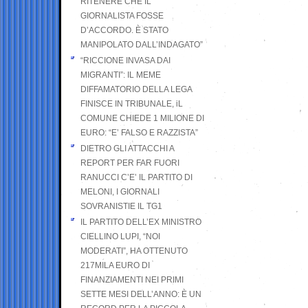
RITENERE CHE IL
GIORNALISTA FOSSE
D’ACCORDO. È STATO
MANIPOLATO DALL’INDAGATO”
“RICCIONE INVASA DAI
MIGRANTI”: IL MEME
DIFFAMATORIO DELLA LEGA
FINISCE IN TRIBUNALE, iL
COMUNE CHIEDE 1 MILIONE DI
EURO: “E’ FALSO E RAZZISTA”
DIETRO GLI ATTACCHI A
REPORT PER FAR FUORI
RANUCCI C’E’ IL PARTITO DI
MELONI, I GIORNALI
SOVRANISTIE IL TG1
IL PARTITO DELL’EX MINISTRO
CIELLINO LUPI, “NOI
MODERATI”, HA OTTENUTO
217MILA EURO DI
FINANZIAMENTI NEI PRIMI
SETTE MESI DELL’ANNO: È UN