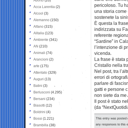
Aborto
(20)
pericoloso. Tu ha
Acca Larentia
(2)
una storia come 
Alcool
(3)
sostenete la sinis
Alemanno
(150)
È questa la frase
Alfano
(315)
indirizzata su F
Alitalia
(123)
referente region
Ambiente
(341)
“Sardine” in Cal
AN
(210)
l’intenzione di 
vicenda.
Animali
(74)
La frase è stata 
Arancioni
(2)
Cristallo nella tr
arte
(175)
Nel post, tra l’a
Attentato
(329)
errori di ortograf
Auguri
(13)
parlare di fasci
Batini
(3)
gatti e persone c
Berlusconi
(4.295)
non siete da me A
Bersani
(234)
Il post è stato n
Biasotti
(12)
(da “NextQuotidi
Boldrini
(4)
Bossi
(1.221)
This entry was posted 
any responses to this 
Brambilla
(38)