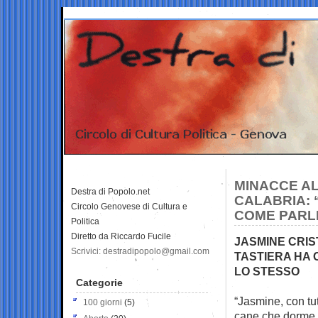
MINACCE AL
Destra di Popolo.net
CALABRIA: “
Circolo Genovese di Cultura e
COME PARL
Politica
Diretto da Riccardo Fucile
JASMINE CRIS
Scrivici: destradipopolo@gmail.com
TASTIERA HA 
LO STESSO
Categorie
“Jasmine, con tut
100 giorni
(5)
cane che dorme