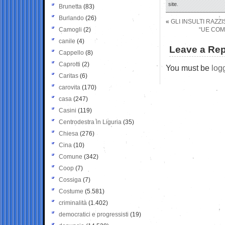
site.
Brunetta
(83)
Burlando
(26)
«
GLI INSULTI RAZZ
Camogli
(2)
“UE COM
canile
(4)
Leave a Rep
Cappello
(8)
Caprotti
(2)
You must be
log
Caritas
(6)
carovita
(170)
casa
(247)
Casini
(119)
Centrodestra in Liguria
(35)
Chiesa
(276)
Cina
(10)
Comune
(342)
Coop
(7)
Cossiga
(7)
Costume
(5.581)
criminalità
(1.402)
democratici e progressisti
(19)