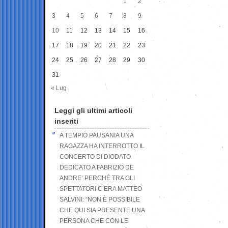
1
2
3
4
5
6
7
8
9
10
11
12
13
14
15
16
17
18
19
20
21
22
23
24
25
26
27
28
29
30
31
« Lug
Leggi gli ultimi articoli
inseriti
A TEMPIO PAUSANIA UNA
RAGAZZA HA INTERROTTO IL
CONCERTO DI DIODATO
DEDICATO A FABRIZIO DE
ANDRE’ PERCHÉ TRA GLI
SPETTATORI C’ERA MATTEO
SALVINI: “NON È POSSIBILE
CHE QUI SIA PRESENTE UNA
PERSONA CHE CON LE