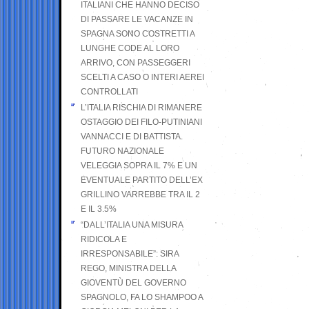
ITALIANI CHE HANNO DECISO
DI PASSARE LE VACANZE IN
SPAGNA SONO COSTRETTI A
LUNGHE CODE AL LORO
ARRIVO, CON PASSEGGERI
SCELTI A CASO O INTERI AEREI
CONTROLLATI
L’ITALIA RISCHIA DI RIMANERE
OSTAGGIO DEI FILO-PUTINIANI
VANNACCI E DI BATTISTA.
FUTURO NAZIONALE
VELEGGIA SOPRA IL 7% E UN
EVENTUALE PARTITO DELL’EX
GRILLINO VARREBBE TRA IL 2
E IL 3.5%
“DALL’ITALIA UNA MISURA
RIDICOLA E
IRRESPONSABILE”: SIRA
REGO, MINISTRA DELLA
GIOVENTÙ DEL GOVERNO
SPAGNOLO, FA LO SHAMPOO A