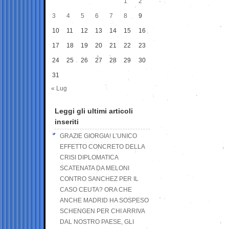
1
2
3
4
5
6
7
8
9
10
11
12
13
14
15
16
17
18
19
20
21
22
23
24
25
26
27
28
29
30
31
« Lug
Leggi gli ultimi articoli
inseriti
GRAZIE GIORGIA! L’UNICO
EFFETTO CONCRETO DELLA
CRISI DIPLOMATICA
SCATENATA DA MELONI
CONTRO SANCHEZ PER IL
CASO CEUTA? ORA CHE
ANCHE MADRID HA SOSPESO
SCHENGEN PER CHI ARRIVA
DAL NOSTRO PAESE, GLI