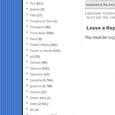
Fini
(821)
responses to this entr
fioriere
(5)
«
BERSANI: “DOVEV
Fitto
(27)
BLITZ DEL PDL CO
Fontana di Trevi
(1)
Leave a Rep
Formigoni
(90)
Forza Italia
(596)
You must be
log
frana
(9)
Fratelli d'Italia
(291)
Futuro e Libertà
(510)
g8
(25)
Gelmini
(68)
Genova
(542)
Giannino
(10)
Giustizia
(5.784)
governo
(5.799)
Grasso
(22)
Green Italia
(1)
Grillo
(2.941)
Idv
(4)