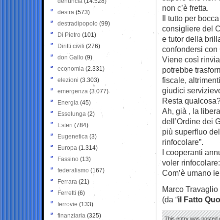
denuncia
(14.528)
non c’è fretta.
destra
(573)
Il tutto per bocc
destradipopolo
(99)
consigliere del 
Di Pietro
(101)
e tutor della bri
Diritti civili
(276)
confondersi con Gi
don Gallo
(9)
Viene così rinvia
economia
(2.331)
potrebbe trasfor
fiscale, altriment
elezioni
(3.303)
giudici serviziev
emergenza
(3.077)
Resta qualcosa
Energia
(45)
Ah, già , la libe
Esselunga
(2)
dell’Ordine dei G
Esteri
(784)
più superfluo del
Eugenetica
(3)
rinfocolare”.
Europa
(1.314)
I cooperanti annu
Fassino
(13)
voler rinfocolar
federalismo
(167)
Com’è umano lei
Ferrara
(21)
Marco Travaglio
Ferretti
(6)
(da “
il Fatto Qu
ferrovie
(133)
finanziaria
(325)
This entry was posted o