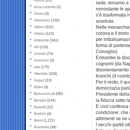
Aborto
(20)
sede, teniamo a 
Acca Larentia
(2)
nonostante le ap
Alcool
(3)
s’è trasformata 
Alemanno
(150)
assoluta.
Nelle monarchie a
Alfano
(315)
corona e il trono
Alitalia
(123)
per imbalsamazio
Ambiente
(341)
forma di parteno
AN
(210)
Consiglio).
Animali
(74)
Entrambe le dis
Arancioni
(2)
cognomi (da Napo
arte
(175)
disorientamento 
Attentato
(329)
branchi (il cosid
Auguri
(13)
Per il resto, il q
Batini
(3)
democrazia parla
Presidente della
Berlusconi
(4.295)
la fiducia sotto 
Bersani
(234)
E così confessa 
Biasotti
(12)
condizione: che i
Boldrini
(4)
altrimenti se ne 
Bossi
(1.221)
I vecchi partiti
Brambilla
(38)