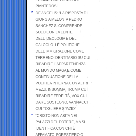
PIANTEDOSI
DE ANGELIS: “LA RISPOSTA DI
GIORGIA MELONI A PEDRO
SANCHEZ SI COMPRENDE
SOLO CON LA LENTE
DELL’IDEOLOGIA E DEL
CALCOLO: LE POLITICHE
DELL’IMMIGRAZIONE COME
TERRENO IDENTITARIO SU CUI
RIBADIRE L’APPARTENENZA
AL MONDO MAGA E COME
CONTINUAZIONE DELLA
POLITICA INTERNA CON ALTRI
MEZZI. INSOMMA, TRUMP CUI
RIBADIRE FEDELTÀ, VOX CUI
DARE SOSTEGNO, VANNACCI
CUI TOGLIERE SPAZIO”
“CRISTO NON ABITA NEI
PALAZZI DEL POTERE, MA SI
IDENTIFICA CON CHI È
AFFAMATO, FORESTIERO O