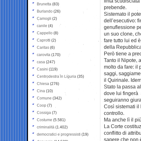
finta scudisciata
Brunetta
(83)
prebende.
Burlando
(26)
Sistemato il pote
Camogli
(2)
dell’esecutivo: f
canile
(4)
genuflessione per
Cappello
(8)
un suo clone, c
fare tutto lui ed
Caprotti
(2)
della Repubblica
Caritas
(6)
Però tiene a prec
carovita
(170)
Tanto il Nipote, 
casa
(247)
molto da fare: il
Casini
(119)
saggi, saggiame
Centrodestra in Liguria
(35)
il Quirinale. Idem
Chiesa
(276)
Stato la passa al
Cina
(10)
dove lui fingerà
Comune
(342)
seguiranno giura
Coop
(7)
Così sistemati il 
controllo.
Cossiga
(7)
Ma anche lì il più
Costume
(5.581)
La Corte costitu
criminalità
(1.402)
conflitto di attr
democratici e progressisti
(19)
sapere che non è