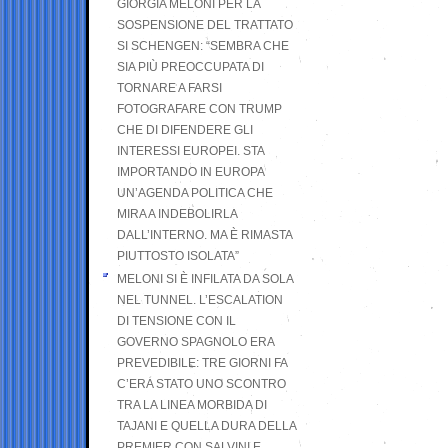
GIORGIA MELONI PER LA
SOSPENSIONE DEL TRATTATO
SI SCHENGEN: “SEMBRA CHE
SIA PIÙ PREOCCUPATA DI
TORNARE A FARSI
FOTOGRAFARE CON TRUMP
CHE DI DIFENDERE GLI
INTERESSI EUROPEI. STA
IMPORTANDO IN EUROPA
UN’AGENDA POLITICA CHE
MIRA A INDEBOLIRLA
DALL’INTERNO. MA È RIMASTA
PIUTTOSTO ISOLATA”
MELONI SI È INFILATA DA SOLA
NEL TUNNEL. L’ESCALATION
DI TENSIONE CON IL
GOVERNO SPAGNOLO ERA
PREVEDIBILE: TRE GIORNI FA
C’ERA STATO UNO SCONTRO
TRA LA LINEA MORBIDA DI
TAJANI E QUELLA DURA DELLA
PREMIER CON SALVINI E