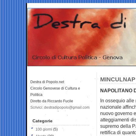
MINCULNAP
Destra di Popolo.net
Circolo Genovese di Cultura e
NAPOLITANO D
Politica
In ossequio alle
Diretto da Riccardo Fucile
nazionale affinc
Scrivici: destradipopolo@gmail.com
nuovo governo ev
atteggiamenti disf
Categorie
supremo della Pa
100 giorni
(5)
rettifica di quan