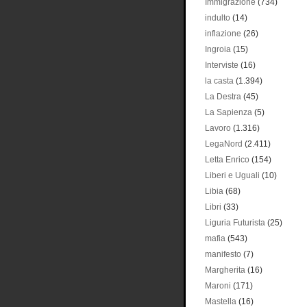
Immigrazione
(734)
indulto
(14)
inflazione
(26)
Ingroia
(15)
Interviste
(16)
la casta
(1.394)
La Destra
(45)
La Sapienza
(5)
Lavoro
(1.316)
LegaNord
(2.411)
Letta Enrico
(154)
Liberi e Uguali
(10)
Libia
(68)
Libri
(33)
Liguria Futurista
(25)
mafia
(543)
manifesto
(7)
Margherita
(16)
Maroni
(171)
Mastella
(16)