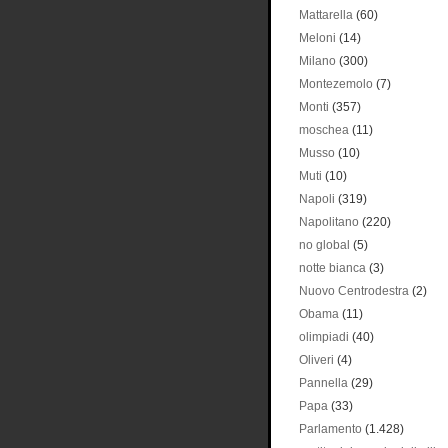
Mattarella
(60)
Meloni
(14)
Milano
(300)
Montezemolo
(7)
Monti
(357)
moschea
(11)
Musso
(10)
Muti
(10)
Napoli
(319)
Napolitano
(220)
no global
(5)
notte bianca
(3)
Nuovo Centrodestra
(2)
Obama
(11)
olimpiadi
(40)
Oliveri
(4)
Pannella
(29)
Papa
(33)
Parlamento
(1.428)