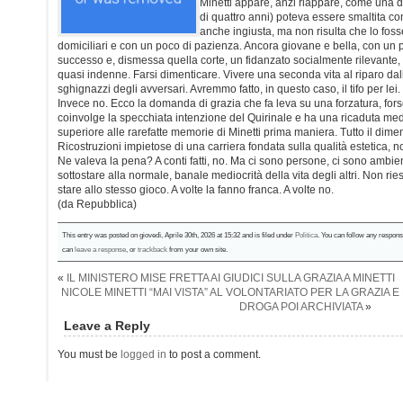
Minetti appare, anzi riappare, come una 
di quattro anni) poteva essere smaltita co
anche ingiusta, ma non risulta che lo foss
domiciliari e con un poco di pazienza. Ancora giovane e bella, con un 
successo e, dismessa quella corte, un fidanzato socialmente rilevante,
quasi indenne. Farsi dimenticare. Vivere una seconda vita al riparo dall
sghignazzi degli avversari. Avremmo fatto, in questo caso, il tifo per lei.
Invece no. Ecco la domanda di grazia che fa leva su una forzatura, fors
coinvolge la specchiata intenzione del Quirinale e ha una ricaduta medi
superiore alle rarefatte memorie di Minetti prima maniera. Tutto il dime
Ricostruzioni impietose di una carriera fondata sulla qualità estetica, no
Ne valeva la pena? A conti fatti, no. Ma ci sono persone, ci sono ambient
sottostare alla normale, banale mediocrità della vita degli altri. Non ri
stare allo stesso gioco. A volte la fanno franca. A volte no.
(da Repubblica)
This entry was posted on giovedì, Aprile 30th, 2026 at 15:32 and is filed under
Politica
. You can follow any respons
can
leave a response
, or
trackback
from your own site.
«
IL MINISTERO MISE FRETTA AI GIUDICI SULLA GRAZIA A MINETTI
NICOLE MINETTI “MAI VISTA” AL VOLONTARIATO PER LA GRAZIA 
DROGA POI ARCHIVIATA
»
Leave a Reply
You must be
logged in
to post a comment.