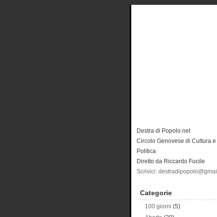
Destra di Popolo.net
Circolo Genovese di Cultura e
Politica
Diretto da Riccardo Fucile
Scrivici: destradipopolo@gma
Categorie
100 giorni
(5)