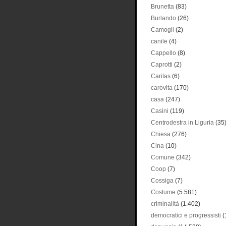
Brunetta
(83)
Burlando
(26)
Camogli
(2)
canile
(4)
Cappello
(8)
Caprotti
(2)
Caritas
(6)
carovita
(170)
casa
(247)
Casini
(119)
Centrodestra in Liguria
(35
Chiesa
(276)
Cina
(10)
Comune
(342)
Coop
(7)
Cossiga
(7)
Costume
(5.581)
criminalità
(1.402)
democratici e progressisti
(