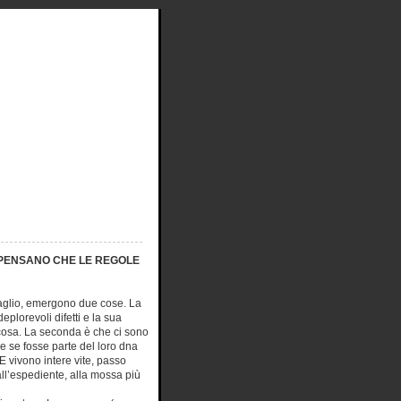
 PENSANO CHE LE REGOLE
ttaglio, emergono due cose. La
deplorevoli difetti e la sua
lcosa. La seconda è che ci sono
se fosse parte del loro dna
 E vivono intere vite, passo
all’espediente, alla mossa più