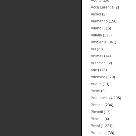
Aborto
(20)
Acca Larentia
(2)
Alcool
(3)
Alemanno
(150)
Alfano
(315)
Alitalia
(123)
Ambiente
(341)
AN
(210)
Animali
(74)
Arancioni
(2)
arte
(175)
Attentato
(329)
Auguri
(13)
Batini
(3)
Berlusconi
(4.295)
Bersani
(234)
Biasotti
(12)
Boldrini
(4)
Bossi
(1.221)
Brambilla
(38)