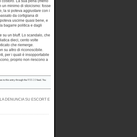
di costoro. La sua pena (meno
n un minimo di stoicismo: fosse
e, la si poteva aggiustare con i
passato da cortigiana di
 poteva uscirne quasi bene, e
a bagarre politica e dagli
e su un bluff. Lo scandalo, che
atica dieci, cento volte
nticato che riemerge.
n su altro di riconoscibile.
i, per i quali è insopportabile
escono, proprio non riescono a
es to this entry through the
RSS 2.0
feed. You
E LA DENUNCIA SU ESCORT E