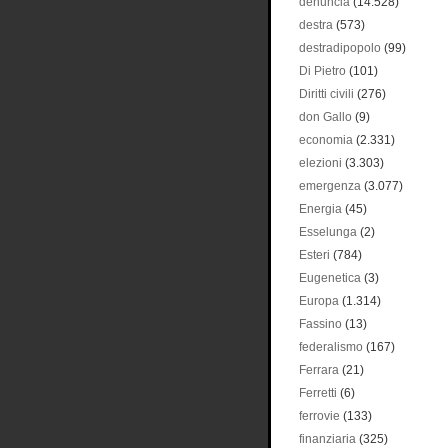
denuncia
(14.528)
destra
(573)
destradipopolo
(99)
Di Pietro
(101)
Diritti civili
(276)
don Gallo
(9)
economia
(2.331)
elezioni
(3.303)
emergenza
(3.077)
Energia
(45)
Esselunga
(2)
Esteri
(784)
Eugenetica
(3)
Europa
(1.314)
Fassino
(13)
federalismo
(167)
Ferrara
(21)
Ferretti
(6)
ferrovie
(133)
finanziaria
(325)