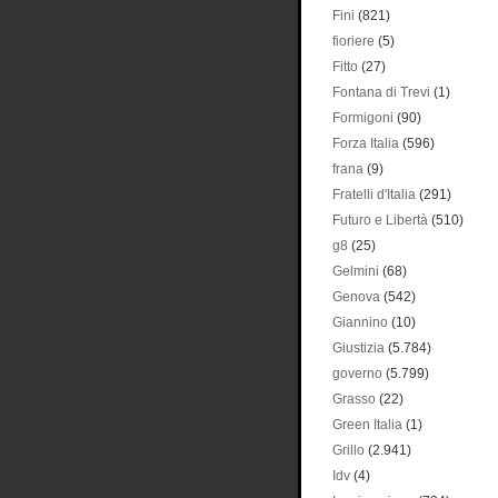
Fini
(821)
fioriere
(5)
Fitto
(27)
Fontana di Trevi
(1)
Formigoni
(90)
Forza Italia
(596)
frana
(9)
Fratelli d'Italia
(291)
Futuro e Libertà
(510)
g8
(25)
Gelmini
(68)
Genova
(542)
Giannino
(10)
Giustizia
(5.784)
governo
(5.799)
Grasso
(22)
Green Italia
(1)
Grillo
(2.941)
Idv
(4)