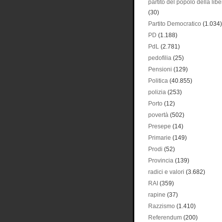
partito del popolo della libe
(30)
Partito Democratico
(1.034)
PD
(1.188)
PdL
(2.781)
pedofilia
(25)
Pensioni
(129)
Politica
(40.855)
polizia
(253)
Porto
(12)
povertà
(502)
Presepe
(14)
Primarie
(149)
Prodi
(52)
Provincia
(139)
radici e valori
(3.682)
RAI
(359)
rapine
(37)
Razzismo
(1.410)
Referendum
(200)