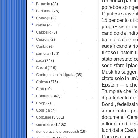
Un nuovo partito
Brunetta
(83)
potrebbe spinger
Burlando
(26)
L’ipotesi spavent
Camogli
(2)
15 per cento di 
canile
(4)
progressisti, con
Cappello
(8)
candidò da indip
battuto dal democ
Caprotti
(2)
sudafricano a ri
Caritas
(6)
Il caso Epstein 
carovita
(170)
stato arrestato 
casa
(247)
soddisfare i piac
Casini
(119)
Musk ha suggerit
Centrodestra in Liguria
(35)
citato solo in un
Chiesa
(276)
Epstein — e che 
Cina
(10)
Trump sa che l’om
Comune
(342)
dipartimento di G
Coop
(7)
Bondi, fedelissi
annunciato il pri
Cossiga
(7)
documenti. Cento
Costume
(5.581)
influencer di dest
criminalità
(1.402)
fuori dalla Casa
democratici e progressisti
(19)
L’accusa lanciat