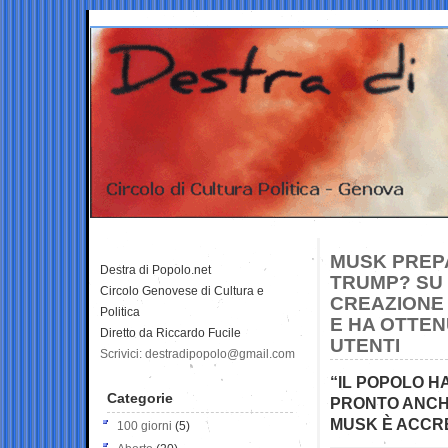
MUSK PREPA
Destra di Popolo.net
TRUMP? SU 
Circolo Genovese di Cultura e
CREAZIONE 
Politica
E HA OTTENU
Diretto da Riccardo Fucile
UTENTI
Scrivici: destradipopolo@gmail.com
“IL POPOLO H
Categorie
PRONTO ANCHE
MUSK È ACCRE
100 giorni
(5)