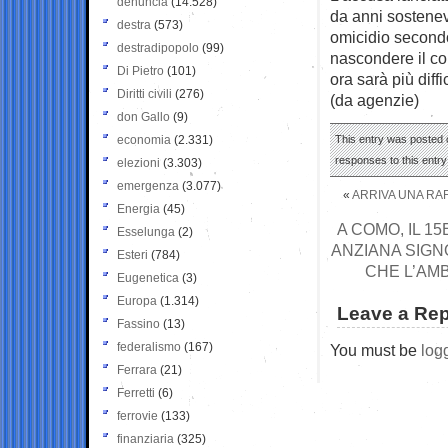
denuncia
(14.528)
da anni sostenev
destra
(573)
omicidio secondo 
destradipopolo
(99)
nascondere il co
Di Pietro
(101)
ora sarà più diffic
Diritti civili
(276)
(da agenzie)
don Gallo
(9)
economia
(2.331)
This entry was posted 
responses to this entr
elezioni
(3.303)
emergenza
(3.077)
«
ARRIVA UNA RAF
Energia
(45)
A COMO, IL 1
Esselunga
(2)
ANZIANA SIGN
Esteri
(784)
CHE L’AM
Eugenetica
(3)
Europa
(1.314)
Leave a Rep
Fassino
(13)
federalismo
(167)
You must be
log
Ferrara
(21)
Ferretti
(6)
ferrovie
(133)
finanziaria
(325)