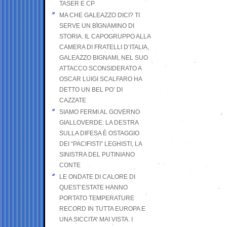
TASER E CP
MA CHE GALEAZZO DICI? TI
SERVE UN BIGNAMINO DI
STORIA. IL CAPOGRUPPO ALLA
CAMERA DI FRATELLI D’ITALIA,
GALEAZZO BIGNAMI, NEL SUO
ATTACCO SCONSIDERATO A
OSCAR LUIGI SCALFARO HA
DETTO UN BEL PO’ DI
CAZZATE
SIAMO FERMI AL GOVERNO
GIALLOVERDE: LA DESTRA
SULLA DIFESA È OSTAGGIO
DEI “PACIFISTI” LEGHISTI, LA
SINISTRA DEL PUTINIANO
CONTE
LE ONDATE DI CALORE DI
QUEST’ESTATE HANNO
PORTATO TEMPERATURE
RECORD IN TUTTA EUROPA E
UNA SICCITA’ MAI VISTA. I