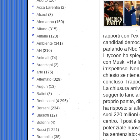
Aborto
(20)
Acca Larentia
(2)
Alcool
(3)
Alemanno
(150)
Alfano
(315)
rapporti con l’ex
Alitalia
(123)
candidati democr
Ambiente
(341)
parlando a Nbc 
AN
(210)
Il tycoon ha spie
Animali
(74)
con Musk. «Ha f
Arancioni
(2)
irrispettoso. No
arte
(175)
chiesto se riten
Attentato
(329)
concluso il rapp
Auguri
(13)
La chiusura arri
Batini
(3)
suggerito lanci
proprio partito, d
Berlusconi
(4.295)
ha risposto sì a
Bersani
(234)
suoi 220 milioni 
Biasotti
(12)
centro. Il post è 
Boldrini
(4)
potenziale nuovo 
Bossi
(1.221)
ha sentenziato: «
Brambilla
(38)