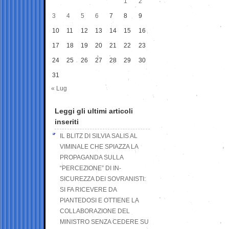
1
2
3
4
5
6
7
8
9
10
11
12
13
14
15
16
17
18
19
20
21
22
23
24
25
26
27
28
29
30
31
« Lug
Leggi gli ultimi articoli
inseriti
IL BLITZ DI SILVIA SALIS AL
VIMINALE CHE SPIAZZA LA
PROPAGANDA SULLA
“PERCEZIONE” DI IN-
SICUREZZA DEI SOVRANISTI:
SI FA RICEVERE DA
PIANTEDOSI E OTTIENE LA
COLLABORAZIONE DEL
MINISTRO SENZA CEDERE SU