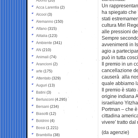
Aborto
(20)
Un rappresentant
Acca Larentia
(2)
ha spiegato che 
Alcool
(3)
stati estremament
Alemanno
(150)
cultura Miri Rege
Alfano
(315)
alle pressioni de
Alitalia
(123)
Sempre secondo il
Ambiente
(341)
avvenimenti in Is
AN
(210)
agio a partecipa
può in tutta cos
Animali
(74)
Il premio in un 
Arancioni
(2)
cancellazione de
arte
(175)
causerà alla nost
Attentato
(329)
quale abbiamo la
Auguri
(13)
Il premio è stato
Batini
(3)
origine indiana A
Berlusconi
(4.295)
israeliano Yitzh
Bersani
(234)
Portman – che è 
Biasotti
(12)
cittadina american
Boldrini
(4)
vivere’ tratto da
Bossi
(1.221)
(da agenzie)
Brambilla
(38)