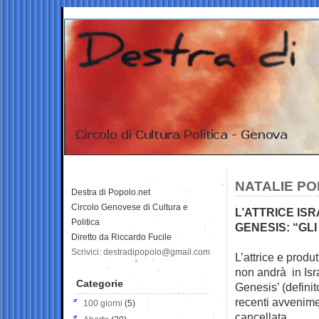
NATALIE PO
Destra di Popolo.net
Circolo Genovese di Cultura e
L’ATTRICE IS
Politica
GENESIS: “GL
Diretto da Riccardo Fucile
Scrivici: destradipopolo@gmail.com
L’attrice e prod
non andrà in Isr
Categorie
Genesis’ (definit
recenti avvenime
100 giorni
(5)
cancellata.