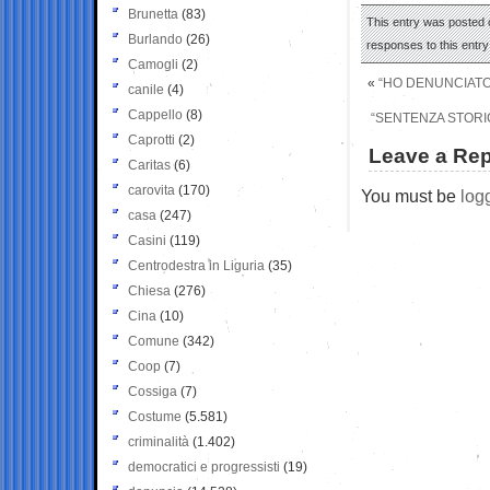
Brunetta
(83)
This entry was posted o
Burlando
(26)
responses to this entr
Camogli
(2)
«
“HO DENUNCIATO 
canile
(4)
Cappello
(8)
“SENTENZA STORI
Caprotti
(2)
Leave a Rep
Caritas
(6)
carovita
(170)
You must be
log
casa
(247)
Casini
(119)
Centrodestra in Liguria
(35)
Chiesa
(276)
Cina
(10)
Comune
(342)
Coop
(7)
Cossiga
(7)
Costume
(5.581)
criminalità
(1.402)
democratici e progressisti
(19)