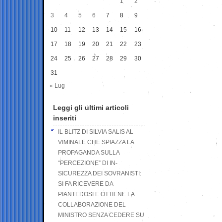
1
2
3
4
5
6
7
8
9
10
11
12
13
14
15
16
17
18
19
20
21
22
23
24
25
26
27
28
29
30
31
« Lug
Leggi gli ultimi articoli
inseriti
IL BLITZ DI SILVIA SALIS AL
VIMINALE CHE SPIAZZA LA
PROPAGANDA SULLA
“PERCEZIONE” DI IN-
SICUREZZA DEI SOVRANISTI:
SI FA RICEVERE DA
PIANTEDOSI E OTTIENE LA
COLLABORAZIONE DEL
MINISTRO SENZA CEDERE SU