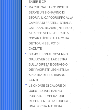
TASER E CP
MA CHE GALEAZZO DICI? TI
SERVE UN BIGNAMINO DI
STORIA. IL CAPOGRUPPO ALLA
CAMERA DI FRATELLI D’ITALIA,
GALEAZZO BIGNAMI, NEL SUO
ATTACCO SCONSIDERATO A
OSCAR LUIGI SCALFARO HA
DETTO UN BEL PO’ DI
CAZZATE
SIAMO FERMI AL GOVERNO
GIALLOVERDE: LA DESTRA
SULLA DIFESA È OSTAGGIO
DEI “PACIFISTI” LEGHISTI, LA
SINISTRA DEL PUTINIANO
CONTE
LE ONDATE DI CALORE DI
QUEST’ESTATE HANNO
PORTATO TEMPERATURE
RECORD IN TUTTA EUROPA E
UNA SICCITA’ MAI VISTA. I