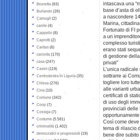
intascava una “m
Brunetta
(83)
base d’asta di ol
Burlando
(26)
a nascondere 14 m
Camogli
(2)
Marina, cittadina
canile
(4)
Fortunato di FI p
Cappello
(8)
a un imprenditore
Caprotti
(2)
complesso turist
Caritas
(6)
erano stati seque
carovita
(170)
di gestione della
casa
(247)
privati”
L’unica radicale
Casini
(119)
sottrarre ai Com
Centrodestra in Liguria
(35)
togliere loro tut
Chiesa
(276)
alle varianti urb
Cina
(10)
certificati di sta
Comune
(342)
di uso degli immob
Coop
(7)
provinciali delle
Cossiga
(7)
opportunamente 
Costume
(5.581)
Così come deve es
criminalità
(1.402)
tema di rilascio 
democratici e progressisti
(19)
bene dire subito 