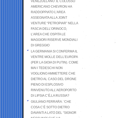
VENEZUELANO .IL COLOSSO
AMERICANO CHEVRON HA
RADDOPPIATO L’AREA
ASSEGNATA ALLA JOINT
VENTURE “PETROPIAR” NELLA
FASCIA DELL’ORINOCO,
L’AREA CHE OSPITA LE
MAGGIORI RISERVE MONDIALI
DI GREGGIO
LA GERMANIA SI CONFERMA IL
VENTRE MOLLE DELL’EUROPA
(PER LA GIOIA DI PUTIN). COME
MAI I TEDESCHI NON
VOGLIONO AMMETTERE CHE
DIETRO AL CASO DEL DRONE
PIENO DI ESPLOSIVO
RINVENUTO ALL’AEROPORTO
DI LIPSIA C’È LA RUSSIA?
GIULIANO FERRARA: ’CHE
COSA C’È SOTTO DIETRO
DAVANTI A LATO DEL “SIGNOR