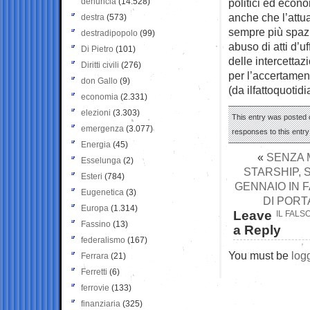
denuncia
(14.528)
politici ed econo
anche che l’attu
destra
(573)
sempre più spazi
destradipopolo
(99)
abuso di atti d’u
Di Pietro
(101)
delle intercettaz
Diritti civili
(276)
per l’accertament
don Gallo
(9)
(da ilfattoquotidi
economia
(2.331)
elezioni
(3.303)
This entry was posted o
emergenza
(3.077)
responses to this entr
Energia
(45)
«
SENZA 
Esselunga
(2)
STARSHIP, 
Esteri
(784)
GENNAIO IN F
Eugenetica
(3)
DI PORT
Europa
(1.314)
Leave
IL FALS
Fassino
(13)
a Reply
federalismo
(167)
You must be
log
Ferrara
(21)
Ferretti
(6)
ferrovie
(133)
finanziaria
(325)