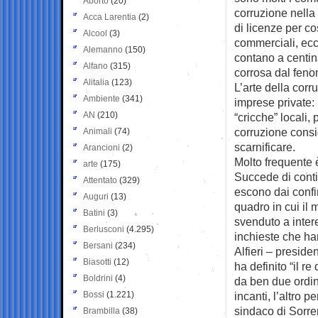
Aborto
(20)
corruzione nella 
Acca Larentia
(2)
di licenze per cos
Alcool
(3)
commerciali, ecc.:
Alemanno
(150)
contano a centin
Alfano
(315)
corrosa dal feno
Alitalia
(123)
L’arte della corru
Ambiente
(341)
imprese private:
AN
(210)
“cricche” locali, 
corruzione consid
Animali
(74)
scarnificare.
Arancioni
(2)
Molto frequente è
arte
(175)
Succede di conti
Attentato
(329)
escono dai confi
Auguri
(13)
quadro in cui il
Batini
(3)
svenduto a interes
Berlusconi
(4.295)
inchieste che ha
Bersani
(234)
Alfieri – preside
Biasotti
(12)
ha definito “il re
Boldrini
(4)
da ben due ordini
Bossi
(1.221)
incanti, l’altro p
sindaco di Sorre
Brambilla
(38)