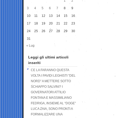
1
2
3
4
5
6
7
8
9
10
11
12
13
14
15
16
17
18
19
20
21
22
23
24
25
26
27
28
29
30
31
« Lug
Leggi gli ultimi articoli
inseriti
CE LA FARANNO QUESTA
VOLTA I PAVIDI LEGHISTI “DEL
NORD” A METTERE SOTTO
SCHIAFFO SALVINI? I
GOVERNATORI ATTILIO
FONTANA E MASSIMILIANO
FEDRIGA, INSIEME AL “DOGE”
LUCA ZAIA, SONO PRONTI A
FORMALIZZARE UNA