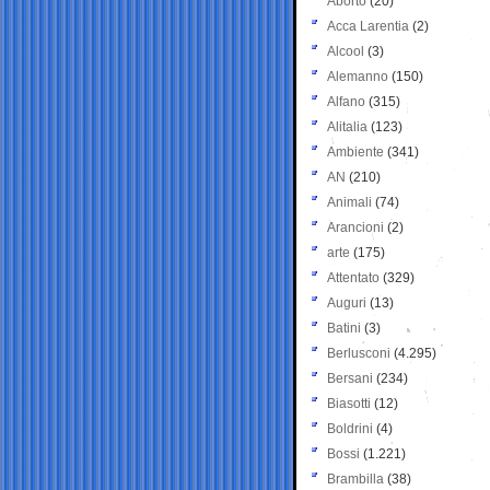
Aborto
(20)
Acca Larentia
(2)
Alcool
(3)
Alemanno
(150)
Alfano
(315)
Alitalia
(123)
Ambiente
(341)
AN
(210)
Animali
(74)
Arancioni
(2)
arte
(175)
Attentato
(329)
Auguri
(13)
Batini
(3)
Berlusconi
(4.295)
Bersani
(234)
Biasotti
(12)
Boldrini
(4)
Bossi
(1.221)
Brambilla
(38)