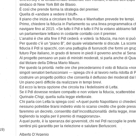
sindaco di New York Bill de Blasio.
È così che prende forma la strategia del premier.
Quella di «andare a vedere il bluff».
Il piano che inizia a circolare tra Roma e Manhattan prevede tre tempi.
Primo, chiedere la fiducia in Parlamento su una linea programmatica c
navigare fino al 2015. «Se tutto il Pdl e tutto il Pd la votano abbiamo fa
un parlamentare lettiano in costante contatto con il premier.
L’analisi è che alla fine il Pdl cederà e voterà la fiducia, ma non si può
Per questo c’è un “piano B”, del quale velatamente si discute. La sco
fiducia il Pdl si spacchi, con una pattuglia di fuorusciti che formi un 
futuro Ppe italiano, in grado di tenere in piedi il governo anche al Sena
Al progetto pensano un paio di ministri moderati, si parla anche di Quagl
dal titolare della Difesa Mario Mauro.
Per questo la priorità nelle ore che precederanno il voto di fiducia «no
singoli senatori berlusconiani — spiega chi è al lavoro nella ridotta
)
costruire un progetto politico che consenta il deflusso dei moderati dal
Un piano però difficile da realizzare in tempi brevi.
Ed ecco la terza opzione che circola tra i fedelissimi di Letta.
Se il Pdl dovesse restare compatto e non votare la fiducia, scatterebbe 
Qurinale-Chigi, quella sulla legge elettorale.
Chi parla con Letta la spiega così: «A quel punto Napolitano ci chieder
nessuno potrebbe tirarsi indietro visto lo scarso credito che gode presso
faremmo un decreto, consentito dall’incostituzionalità della legge, ins
togliendo la soglia per il premio di maggioranza».
A quel punto, è la speranza dei governisti, chi nel Pdl raccoglie le prefe
sentirsi più garantito per la rielezione e salutare Berlusconi.
19)
Alberto D’Argenio