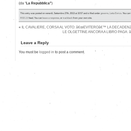
(da “
La Repubblica”
)
This entry was posted on venerdì, Settembre 27th, 2013 at 10:57 and is filed under
governo
,
Letta Enrico
. You can 
RSS 2.0
feed. You can
leave a response
, or
trackback
from your own site.
«
IL CAVALIERE, CORSA AL VOTO: â€œEVITEROâ€™ LA DECADENZ
LE OLGETTINE ANCORA A LIBRO PAGA: 
Leave a Reply
You must be
logged in
to post a comment.