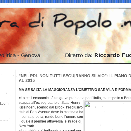
“NEL PDL NON TUTTI SEGUIRANNO SILVIO”: IL PIANO 
AL 2015
MA SE SALTA LA MAGGIORANZA L’OBIETTIVO SARA’ LA RIFORM
«La crisi economica è un grave problema per l’Italia, ma rispetto a Be
scappa all’ex segretario di Stato Henry
il.com
Kissinger uscendo dal Brook, l’esclusivo
club di Park Avenue dove in mattinata ha
incontrato Letta, rende bene l’umore con
il quale il premier attraversa le strade di
New York.
«Il presidente è furibondo», raccontano