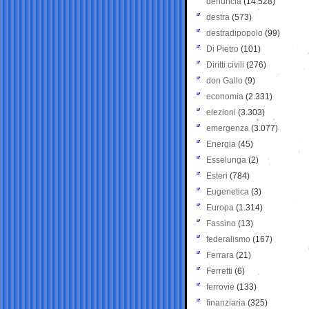
denuncia
(14.528)
destra
(573)
destradipopolo
(99)
Di Pietro
(101)
Diritti civili
(276)
don Gallo
(9)
economia
(2.331)
elezioni
(3.303)
emergenza
(3.077)
Energia
(45)
Esselunga
(2)
Esteri
(784)
Eugenetica
(3)
Europa
(1.314)
Fassino
(13)
federalismo
(167)
Ferrara
(21)
Ferretti
(6)
ferrovie
(133)
finanziaria
(325)