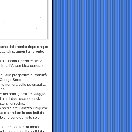
 tasche del premier dopo cinque
apitali stranieri tra Toronto,
ato quando il premier aveva
rvenire all’Assemblea generale
i, alle prospettive di stabilità
e George Soros.
nte non era sulle potenzialità
ndo.
 nei primi giorni del viaggio,
gli ultimi due, quando usciva dai
to all’orecchio.
 a presidiare Palazzo Chigi che
 lascia andare in una battuta:
to che sono qui tutto solo
li studenti della Columbia
e l’incontro con il candidato