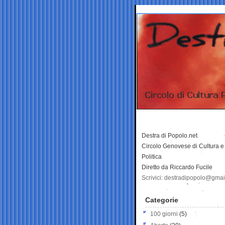
Destra di Popolo.net
Circolo Genovese di Cultura e
Politica
Diretto da Riccardo Fucile
Scrivici: destradipopolo@gma
Categorie
100 giorni
(5)