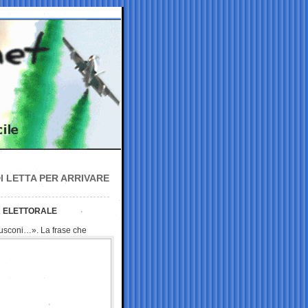
DI LETTA PER ARRIVARE
A ELETTORALE
rlusconi…». La
frase che