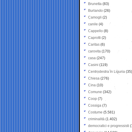
Brunetta
(83)
Burlando
(26)
Camogli
(2)
canile
(4)
Cappello
(8)
Caprotti
(2)
Caritas
(6)
carovita
(170)
casa
(247)
Casini
(119)
Centrodestra in Liguria
(35
Chiesa
(276)
Cina
(10)
Comune
(342)
Coop
(7)
Cossiga
(7)
Costume
(5.581)
criminalità
(1.402)
democratici e progressisti
(