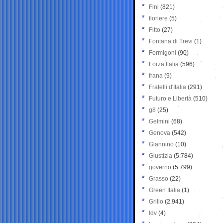
Fini
(821)
fioriere
(5)
Fitto
(27)
Fontana di Trevi
(1)
Formigoni
(90)
Forza Italia
(596)
frana
(9)
Fratelli d'Italia
(291)
Futuro e Libertà
(510)
g8
(25)
Gelmini
(68)
Genova
(542)
Giannino
(10)
Giustizia
(5.784)
governo
(5.799)
Grasso
(22)
Green Italia
(1)
Grillo
(2.941)
Idv
(4)