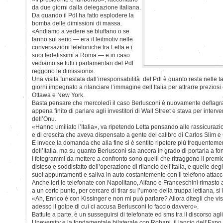
da due giorni dalla delegazione italiana.
Da quando il Pdl ha fatto esplodere la
bomba delle dimissioni di massa.
«Andiamo a vedere se bluffano o se
fanno sul serio — era il leitmotiv nelle
conversazioni telefoniche tra Letta e i
suoi fedelissimi a Roma — e in caso
vediamo se tutti i parlamentari del Pdl
reggono le dimissioni».
Una visita funestata dall’irresponsabilità del Pdl è quanto resta nelle
giorni impegnato a rilanciare l’immagine dell’Italia per attrarre preziosi c
Ottawa e New York.
Basta pensare che mercoledì il caso Berlusconi è nuovamente deflagr
appena finito di parlare agli investitori di Wall Street e stava per inte
dell’Onu.
«Hanno umiliato l’Italia», va ripetendo Letta pensando alle rassicurazion
e di crescita che aveva dispensato a gente del calibro di Carlos Slim 
E invece la domanda che alla fine si è sentito ripetere più frequenteme
dell’Italia, ma su quanto Berlusconi sia ancora in grado di portarla a fo
I fotogrammi da mettere a confronto sono quelli che ritraggono il premier
disteso e soddisfatto dell’operazione di rilancio dell’Italia, e quelle de
suoi appuntamenti e saliva in auto costantemente con il telefono attacca
Anche ieri le telefonate con Napolitano, Alfano e Franceschini rimasto
a un certo punto, per cercare di tirar su l’umore della truppa lettiana, si
«Ah, Enrico è con Kissinger e non mi può parlare? Allora ditegli che vis
adesso il golpe di cui ci accusa Berlusconi lo faccio davvero».
Battute a parte, è un susseguirsi di telefonate ed sms tra il discorso ag
Uneversity e la fondamentale bilaterale con Rohani, il lancio dell’Expo 