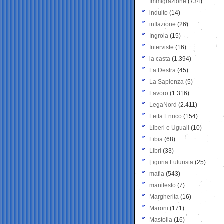
Immigrazione
(734)
indulto
(14)
inflazione
(26)
Ingroia
(15)
Interviste
(16)
la casta
(1.394)
La Destra
(45)
La Sapienza
(5)
Lavoro
(1.316)
LegaNord
(2.411)
Letta Enrico
(154)
Liberi e Uguali
(10)
Libia
(68)
Libri
(33)
Liguria Futurista
(25)
mafia
(543)
manifesto
(7)
Margherita
(16)
Maroni
(171)
Mastella
(16)