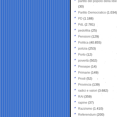
partito del popolo della libe
(30)
Partito Democratico
(1.034)
PD
(1.188)
PdL
(2.781)
pedofilia
(25)
Pensioni
(129)
Politica
(40.855)
polizia
(253)
Porto
(12)
povertà
(502)
Presepe
(14)
Primarie
(149)
Prodi
(52)
Provincia
(139)
radici e valori
(3.682)
RAI
(359)
rapine
(37)
Razzismo
(1.410)
Referendum
(200)