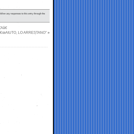
follow any responses to this entry through the
Aâ€
â€œAIUTO, LO ARRESTANO”
»