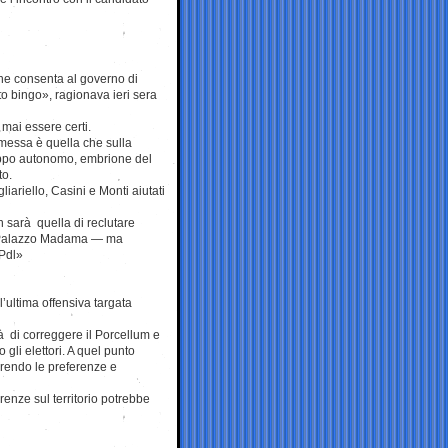
he consenta al governo di
tto bingo», ragionava ieri sera
 mai essere certi.
mmessa è quella che sulla
gruppo autonomo, embrione del
to.
iariello, Casini e Monti aiutati
n sarà quella di reclutare
 di Palazzo Madama — ma
 Pdl»
l’ultima offensiva targata
à di correggere il Porcellum e
 gli elettori. A quel punto
erendo le preferenze e
renze sul territorio potrebbe