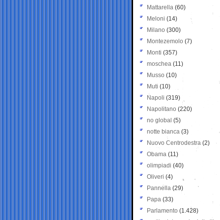
Mattarella
(60)
Meloni
(14)
Milano
(300)
Montezemolo
(7)
Monti
(357)
moschea
(11)
Musso
(10)
Muti
(10)
Napoli
(319)
Napolitano
(220)
no global
(5)
notte bianca
(3)
Nuovo Centrodestra
(2)
Obama
(11)
olimpiadi
(40)
Oliveri
(4)
Pannella
(29)
Papa
(33)
Parlamento
(1.428)