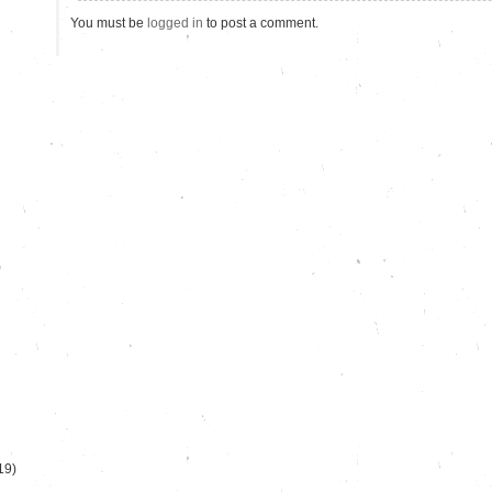
You must be
logged in
to post a comment.
)
19)