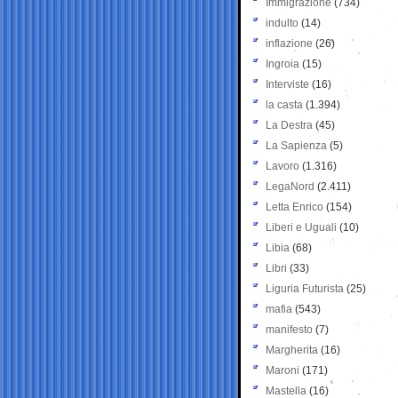
Immigrazione
(734)
indulto
(14)
inflazione
(26)
Ingroia
(15)
Interviste
(16)
la casta
(1.394)
La Destra
(45)
La Sapienza
(5)
Lavoro
(1.316)
LegaNord
(2.411)
Letta Enrico
(154)
Liberi e Uguali
(10)
Libia
(68)
Libri
(33)
Liguria Futurista
(25)
mafia
(543)
manifesto
(7)
Margherita
(16)
Maroni
(171)
Mastella
(16)