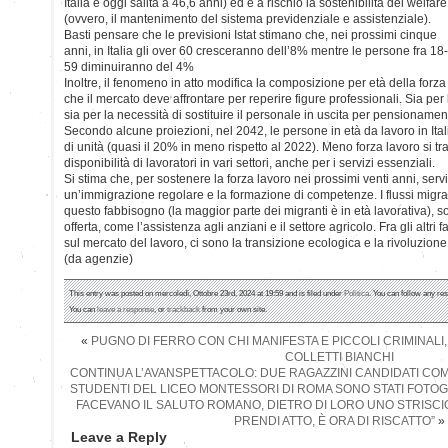
Italia è oggi salita a 46,6 anni) ed è a rischio la sostenibilità del welfare
(ovvero, il mantenimento del sistema previdenziale e assistenziale).
Basti pensare che le previsioni Istat stimano che, nei prossimi cinque
anni, in Italia gli over 60 cresceranno dell’8% mentre le persone fra 18-
59 diminuiranno del 4%
Inoltre, il fenomeno in atto modifica la composizione per età della forza 
che il mercato deve affrontare per reperire figure professionali. Sia p
sia per la necessità di sostituire il personale in uscita per pensionamen
Secondo alcune proiezioni, nel 2042, le persone in età da lavoro in Ital
di unità (quasi il 20% in meno rispetto al 2022). Meno forza lavoro si t
disponibilità di lavoratori in vari settori, anche per i servizi essenziali.
Si stima che, per sostenere la forza lavoro nei prossimi venti anni, ser
un’immigrazione regolare e la formazione di competenze. I flussi migrato
questo fabbisogno (la maggior parte dei migranti è in età lavorativa), s
offerta, come l’assistenza agli anziani e il settore agricolo. Fra gli altri
sul mercato del lavoro, ci sono la transizione ecologica e la rivoluzione 
(da agenzie)
This entry was posted on mercoledì, Ottobre 23rd, 2024 at 19:59 and is filed under
Politica
. You can follow any re
You can
leave a response
, or
trackback
from your own site.
«
PUGNO DI FERRO CON CHI MANIFESTA E PICCOLI CRIMINALI
COLLETTI BIANCHI
CONTINUA L’AVANSPETTACOLO: DUE RAGAZZINI CANDIDATI CO
STUDENTI DEL LICEO MONTESSORI DI ROMA SONO STATI FOTOG
FACEVANO IL SALUTO ROMANO, DIETRO DI LORO UNO STRISCI
PRENDI ATTO, È ORA DI RISCATTO”
»
Leave a Reply