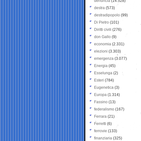
denuncia
(14.528)
destra
(573)
destradipopolo
(99)
Di Pietro
(101)
Diritti civili
(276)
don Gallo
(9)
economia
(2.331)
elezioni
(3.303)
emergenza
(3.077)
Energia
(45)
Esselunga
(2)
Esteri
(784)
Eugenetica
(3)
Europa
(1.314)
Fassino
(13)
federalismo
(167)
Ferrara
(21)
Ferretti
(6)
ferrovie
(133)
finanziaria
(325)