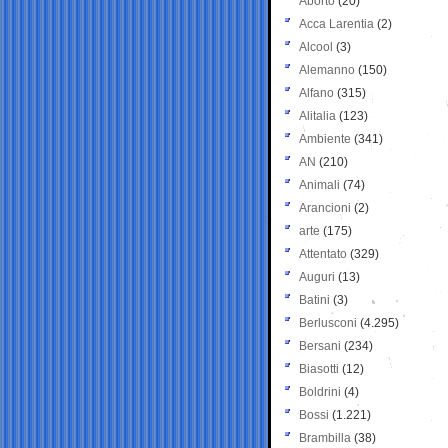
Aborto
(20)
Acca Larentia
(2)
Alcool
(3)
Alemanno
(150)
Alfano
(315)
Alitalia
(123)
Ambiente
(341)
AN
(210)
Animali
(74)
Arancioni
(2)
arte
(175)
Attentato
(329)
Auguri
(13)
Batini
(3)
Berlusconi
(4.295)
Bersani
(234)
Biasotti
(12)
Boldrini
(4)
Bossi
(1.221)
Brambilla
(38)