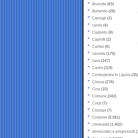
Brunetta
(83)
Burlando
(26)
Camogli
(2)
canile
(4)
Cappello
(8)
Caprotti
(2)
Caritas
(6)
carovita
(170)
casa
(247)
Casini
(119)
Centrodestra in Liguria
(35
Chiesa
(276)
Cina
(10)
Comune
(342)
Coop
(7)
Cossiga
(7)
Costume
(5.581)
criminalità
(1.402)
democratici e progressisti
(