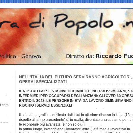
NELL’ITALIA DEL FUTURO SERVIRANNO AGRICOLTORI, M
OPERAI SPECIALIZZATI
IL NOSTRO PAESE STA INVECCHIANDO E, NEI PROSSIMI ANNI, 
INFERMIERI PER OCCUPARSI DEGLI ANZIANI: GLI OVER 60 CR
ENTRO IL 2042, LE PERSONE IN ETÀ DA LAVORO DIMINUIRANNO DI
il.com
RISCHIO I SERVIZI ESSENZIALI
Il calo demografico certificato dall’Istat in ulteriore ribasso in Italia (1
rispetto all’anno precedente) è, in realtà, diventato una costante per tut
le economie più avanzate (e non solo). [.
In primo luogo, invecchiano i lavoratori attivi (l’età media lavorativa in