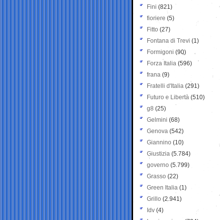
Fini
(821)
fioriere
(5)
Fitto
(27)
Fontana di Trevi
(1)
Formigoni
(90)
Forza Italia
(596)
frana
(9)
Fratelli d'Italia
(291)
Futuro e Libertà
(510)
g8
(25)
Gelmini
(68)
Genova
(542)
Giannino
(10)
Giustizia
(5.784)
governo
(5.799)
Grasso
(22)
Green Italia
(1)
Grillo
(2.941)
Idv
(4)