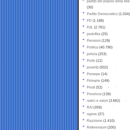
partito del popolo della libe
(30)
Partito Democratico
(1.034)
PD
(1.188)
PdL
(2.781)
pedofilia
(25)
Pensioni
(129)
Politica
(40.790)
polizia
(253)
Porto
(12)
povertà
(502)
Presepe
(14)
Primarie
(149)
Prodi
(52)
Provincia
(139)
radici e valori
(3.682)
RAI
(359)
rapine
(37)
Razzismo
(1.410)
Referendum
(200)