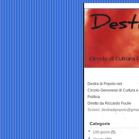
Destra di Popolo.net
Circolo Genovese di Cultura e
Politica
Diretto da Riccardo Fucile
Scrivici: destradipopolo@gma
Categorie
100 giorni
(5)