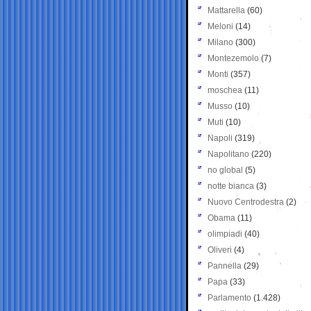
Mattarella
(60)
Meloni
(14)
Milano
(300)
Montezemolo
(7)
Monti
(357)
moschea
(11)
Musso
(10)
Muti
(10)
Napoli
(319)
Napolitano
(220)
no global
(5)
notte bianca
(3)
Nuovo Centrodestra
(2)
Obama
(11)
olimpiadi
(40)
Oliveri
(4)
Pannella
(29)
Papa
(33)
Parlamento
(1.428)