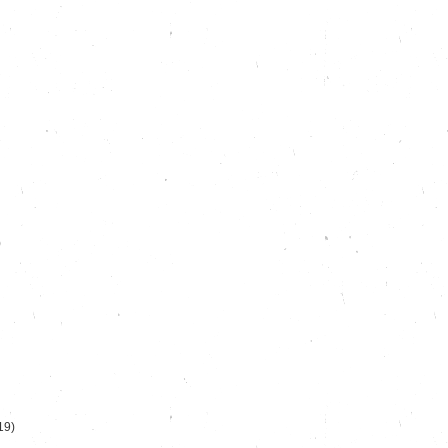
)
19)