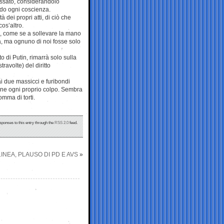
passato, considerandolo
ndo ogni coscienza.
dei propri atti, di ciò che
os’altro.
i, come se a sollevare la mano
a, ma ognuno di noi fosse solo
o di Putin, rimarrà solo sulla
travolte) del diritto
i due massicci e furibondi
gione ogni proprio colpo. Sembra
omma di torti.
sponses to this entry through the
RSS 2.0
feed.
INEA, PLAUSO DI PD E AVS
»