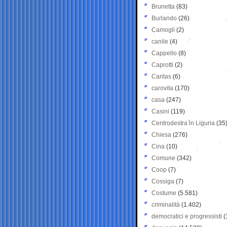
Brunetta
(83)
Burlando
(26)
Camogli
(2)
canile
(4)
Cappello
(8)
Caprotti
(2)
Caritas
(6)
carovita
(170)
casa
(247)
Casini
(119)
Centrodestra in Liguria
(35
Chiesa
(276)
Cina
(10)
Comune
(342)
Coop
(7)
Cossiga
(7)
Costume
(5.581)
criminalità
(1.402)
democratici e progressisti
(