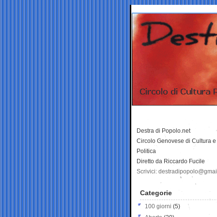
Destra di Popolo.net
Circolo Genovese di Cultura e
Politica
Diretto da Riccardo Fucile
Scrivici: destradipopolo@gma
Categorie
100 giorni
(5)