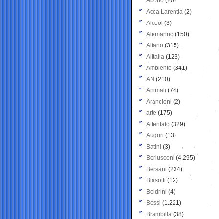
Aborto
(20)
Acca Larentia
(2)
Alcool
(3)
Alemanno
(150)
Alfano
(315)
Alitalia
(123)
Ambiente
(341)
AN
(210)
Animali
(74)
Arancioni
(2)
arte
(175)
Attentato
(329)
Auguri
(13)
Batini
(3)
Berlusconi
(4.295)
Bersani
(234)
Biasotti
(12)
Boldrini
(4)
Bossi
(1.221)
Brambilla
(38)