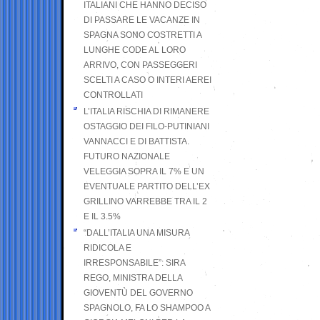
ITALIANI CHE HANNO DECISO
DI PASSARE LE VACANZE IN
SPAGNA SONO COSTRETTI A
LUNGHE CODE AL LORO
ARRIVO, CON PASSEGGERI
SCELTI A CASO O INTERI AEREI
CONTROLLATI
L’ITALIA RISCHIA DI RIMANERE
OSTAGGIO DEI FILO-PUTINIANI
VANNACCI E DI BATTISTA.
FUTURO NAZIONALE
VELEGGIA SOPRA IL 7% E UN
EVENTUALE PARTITO DELL’EX
GRILLINO VARREBBE TRA IL 2
E IL 3.5%
“DALL’ITALIA UNA MISURA
RIDICOLA E
IRRESPONSABILE”: SIRA
REGO, MINISTRA DELLA
GIOVENTÙ DEL GOVERNO
SPAGNOLO, FA LO SHAMPOO A