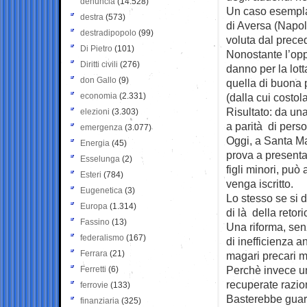
denuncia
(14.528)
Un caso esemplar
destra
(573)
di Aversa (Napoli
destradipopolo
(99)
voluta dal prec
Di Pietro
(101)
Nonostante l’opp
Diritti civili
(276)
danno per la lotta
don Gallo
(9)
quella di buona 
economia
(2.331)
(dalla cui costol
Risultato: da un
elezioni
(3.303)
a parità di pers
emergenza
(3.077)
Oggi, a Santa M
Energia
(45)
prova a presenta
Esselunga
(2)
figli minori, può
Esteri
(784)
venga iscritto.
Eugenetica
(3)
Lo stesso se si d
Europa
(1.314)
di là della retor
Fassino
(13)
Una riforma, sen
federalismo
(167)
di inefficienza 
Ferrara
(21)
magari precari ma
Perchè invece un
Ferretti
(6)
recuperate razio
ferrovie
(133)
Basterebbe guarda
finanziaria
(325)