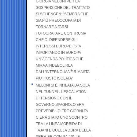
GIORGIA MELONI PER LA
SOSPENSIONE DEL TRATTATO
SI SCHENGEN: “SEMBRA CHE
SIA PIÙ PREOCCUPATA DI
TORNARE A FARSI
FOTOGRAFARE CON TRUMP
CHE DI DIFENDERE GLI
INTERESSI EUROPEI. STA
IMPORTANDO IN EUROPA
UN’AGENDA POLITICA CHE
MIRA A INDEBOLIRLA
DALL’INTERNO. MA È RIMASTA
PIUTTOSTO ISOLATA”
MELONI SI È INFILATA DA SOLA
NEL TUNNEL. L’ESCALATION
DI TENSIONE CON IL
GOVERNO SPAGNOLO ERA
PREVEDIBILE: TRE GIORNI FA
C’ERA STATO UNO SCONTRO
TRA LA LINEA MORBIDA DI
TAJANI E QUELLA DURA DELLA
PREMIER CON SALVINI E