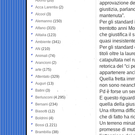
Aborto
(20)
approvazione del
Acca Larentia
(2)
giustizia, parla
Alcool
(3)
mantenuta”.
Alemanno
(150)
Per gli standard i
trentotto anni Mo
Alfano
(315)
che giustifica il
Alitalia
(123)
quasi inesistente
Ambiente
(341)
Per gli standard
AN
(210)
titoli oltre la l
Animali
(74)
catapultata nel r
Arancioni
(2)
retorica del “ci
arte
(175)
appartenere anc
Attentato
(329)
Quella fretta imm
Auguri
(13)
non sono neanche
Batini
(3)
Pd è forse un se
E questo riguar
Berlusconi
(4.295)
quella della giust
Bersani
(234)
Una riforma diffi
Biasotti
(12)
che di fatto ha ri
Boldrini
(4)
Un terreno minato
Bossi
(1.221)
promesse di muta
Brambilla
(38)