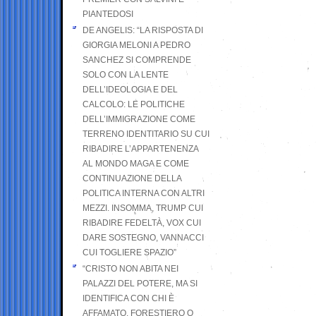
PIANTEDOSI
DE ANGELIS: “LA RISPOSTA DI
GIORGIA MELONI A PEDRO
SANCHEZ SI COMPRENDE
SOLO CON LA LENTE
DELL’IDEOLOGIA E DEL
CALCOLO: LE POLITICHE
DELL’IMMIGRAZIONE COME
TERRENO IDENTITARIO SU CUI
RIBADIRE L’APPARTENENZA
AL MONDO MAGA E COME
CONTINUAZIONE DELLA
POLITICA INTERNA CON ALTRI
MEZZI. INSOMMA, TRUMP CUI
RIBADIRE FEDELTÀ, VOX CUI
DARE SOSTEGNO, VANNACCI
CUI TOGLIERE SPAZIO”
“CRISTO NON ABITA NEI
PALAZZI DEL POTERE, MA SI
IDENTIFICA CON CHI È
AFFAMATO, FORESTIERO O