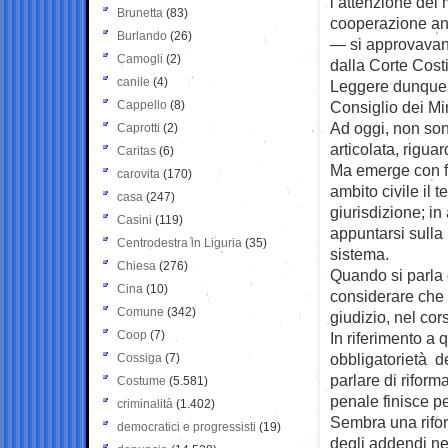
l’attenzione dei
Brunetta
(83)
cooperazione anch
Burlando
(26)
— si approvavano
Camogli
(2)
dalla Corte Cost
canile
(4)
Leggere dunque 
Cappello
(8)
Consiglio dei Mi
Ad oggi, non sono
Caprotti
(2)
articolata, rigua
Caritas
(6)
Ma emerge con fo
carovita
(170)
ambito civile il 
casa
(247)
giurisdizione; in
Casini
(119)
appuntarsi sulla 
Centrodestra in Liguria
(35)
sistema.
Chiesa
(276)
Quando si parla 
Cina
(10)
considerare che 
Comune
(342)
giudizio, nel cor
Coop
(7)
In riferimento a 
obbligatorietà d
Cossiga
(7)
parlare di riform
Costume
(5.581)
penale finisce p
criminalità
(1.402)
Sembra una rifor
democratici e progressisti
(19)
degli addendi n