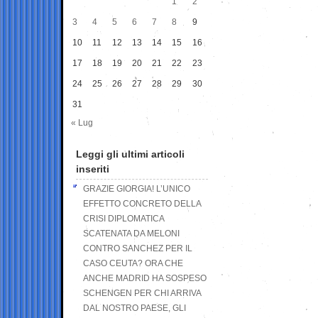
1
2
3
4
5
6
7
8
9
10
11
12
13
14
15
16
17
18
19
20
21
22
23
24
25
26
27
28
29
30
31
« Lug
Leggi gli ultimi articoli
inseriti
GRAZIE GIORGIA! L’UNICO
EFFETTO CONCRETO DELLA
CRISI DIPLOMATICA
SCATENATA DA MELONI
CONTRO SANCHEZ PER IL
CASO CEUTA? ORA CHE
ANCHE MADRID HA SOSPESO
SCHENGEN PER CHI ARRIVA
DAL NOSTRO PAESE, GLI