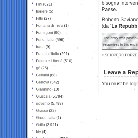
bisogna interven
Fini
(821)
Paese.
fioriere
(5)
Fitto
(27)
Roberto Savian
(da “
La Repubbl
Fontana di Trevi
(1)
Formigoni
(90)
This entry was posted o
Forza Italia
(596)
responses to this entr
frana
(9)
Fratelli d'Italia
(291)
«
SCIOPERO FORZE D
Futuro e Libertà
(510)
g8
(25)
Leave a Rep
Gelmini
(68)
Genova
(542)
You must be
log
Giannino
(10)
Giustizia
(5.784)
governo
(5.799)
Grasso
(22)
Green Italia
(1)
Grillo
(2.941)
Idv
(4)