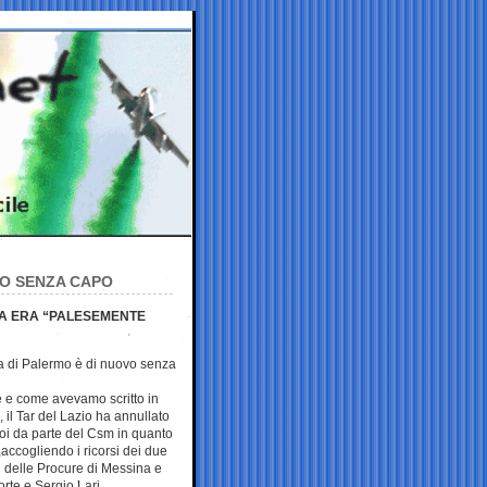
VO SENZA CAPO
NA ERA “PALESEMENTE
ura di Palermo è di nuovo senza
 e come avevamo scritto in
, il Tar del Lazio ha annullato
oi da parte del Csm in quanto
,accogliendo i ricorsi dei due
pi delle Procure di Messina e
rte e Sergio Lari.