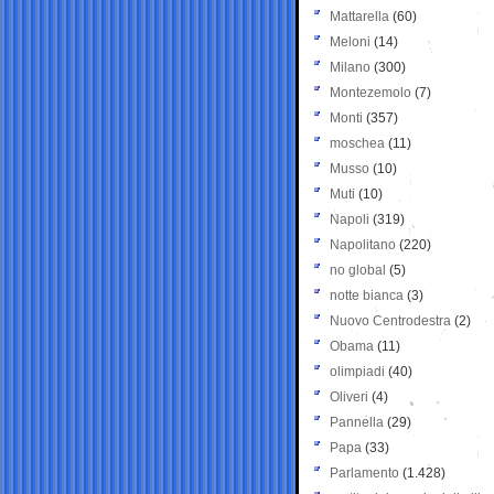
Mattarella
(60)
Meloni
(14)
Milano
(300)
Montezemolo
(7)
Monti
(357)
moschea
(11)
Musso
(10)
Muti
(10)
Napoli
(319)
Napolitano
(220)
no global
(5)
notte bianca
(3)
Nuovo Centrodestra
(2)
Obama
(11)
olimpiadi
(40)
Oliveri
(4)
Pannella
(29)
Papa
(33)
Parlamento
(1.428)