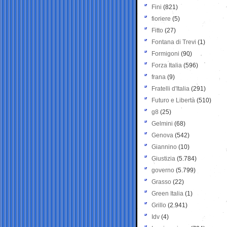
Fini
(821)
fioriere
(5)
Fitto
(27)
Fontana di Trevi
(1)
Formigoni
(90)
Forza Italia
(596)
frana
(9)
Fratelli d'Italia
(291)
Futuro e Libertà
(510)
g8
(25)
Gelmini
(68)
Genova
(542)
Giannino
(10)
Giustizia
(5.784)
governo
(5.799)
Grasso
(22)
Green Italia
(1)
Grillo
(2.941)
Idv
(4)