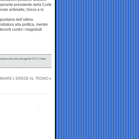
aspirante presidente della Corte
onale antimafia; Greco e lo
unitaria dell’ultimo
istratura alla politica, mentre
decenti contro i magistrati
onses to this entry through the
RSS 2.0
feed.
INARE L’EREDE AL TRONO
»