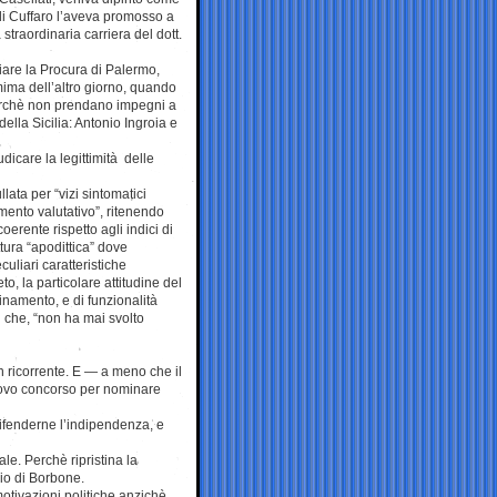
 di Cuffaro l’aveva promosso a
traordinaria carriera del dott.
iare la Procura di Palermo,
mima dell’altro giorno, quando
perchè non prendano impegni a
ella Sicilia: Antonio Ingroia e
dicare la legittimità delle
lata per “vizi sintomatici
imento valutativo”, ritenendo
oerente rispetto agli indici di
ttura “apodittica” dove
uliari caratteristiche
to, la particolare attitudine del
inamento, e di funzionalità
oi che, “non ha mai svolto
 ricorrente. E — a meno che il
nuovo concorso per nominare
ifenderne l’indipendenza, e
le. Perchè ripristina la
io di Borbone.
otivazioni politiche anzichè