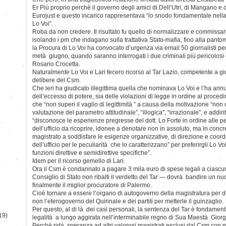
Er Più proprio perchè il governo degli amici di Dell’Utri, di Mangano e
Eurojust e questo incarico rappresentava “lo snodo fondamentale nella s
Lo Voi”.
Roba da non credere. Il risultato fu quello di normalizzare e commissar
isolando i pm che indagano sulla trattativa Stato-mafia, fino alla panto
la Procura di Lo Voi ha convocato d’urgenza via email 50 giornalisti 
metà giugno, quando saranno interrogati i due criminali più pericolosi d
Rosario Crocetta.
Naturalmente Lo Voi e Lari fecero ricorso al Tar Lazio, competente a giu
delibere del Csm.
Che ieri ha giudicato illegittima quella che nominava Lo Voi e l’ha annul
dell’eccesso di potere, sia delle violazioni di legge in ordine al proced
che “non superi il vaglio di legittimità ” a causa della motivazione “non c
valutazione del parametro attitudinale”, “illogica”, “irrazionale”, e addiri
“disconosce le esperienze pregresse del dott. Lo Forte in ordine alle pec
)
dell’ufficio da ricoprire, idonee a denotare non in assoluto, ma in concre
magistrato a soddisfare le esigenze organizzative, di direzione e coord
dell’ufficio per le peculiarità che lo caratterizzano” per preferirgli Lo V
funzioni direttive e semidirettive specifiche”.
Idem per il ricorso gemello di Lari.
Ora il Csm è condannato a pagare 3 mila euro di spese legali a ciascun
Consiglio di Stato non ribalti il verdetto del Tar — dovrà bandire un 
finalmente il miglior procuratore di Palermo.
Cioè tornare a essere l’organo di autogoverno della magistratura per d
non l’eterogoverno del Quirinale e dei partiti per metterle il guinzaglio.
Per questo, al di là dei casi personali, la sentenza del Tar è fondamenta
19)
legalità a lungo aggirata nell’interminabile regno di Sua Maestà Giorg
Perchè ridà speranza ad altri valorosi magistrati esclusi dal Csm con m