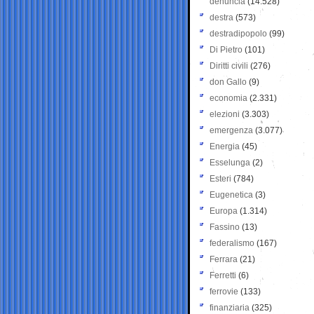
denuncia
(14.528)
destra
(573)
destradipopolo
(99)
Di Pietro
(101)
Diritti civili
(276)
don Gallo
(9)
economia
(2.331)
elezioni
(3.303)
emergenza
(3.077)
Energia
(45)
Esselunga
(2)
Esteri
(784)
Eugenetica
(3)
Europa
(1.314)
Fassino
(13)
federalismo
(167)
Ferrara
(21)
Ferretti
(6)
ferrovie
(133)
finanziaria
(325)