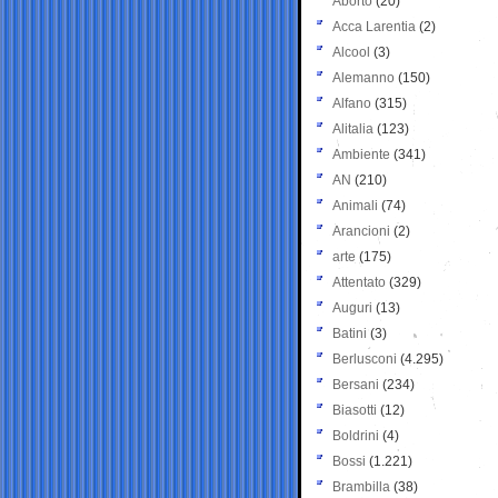
Aborto
(20)
Acca Larentia
(2)
Alcool
(3)
Alemanno
(150)
Alfano
(315)
Alitalia
(123)
Ambiente
(341)
AN
(210)
Animali
(74)
Arancioni
(2)
arte
(175)
Attentato
(329)
Auguri
(13)
Batini
(3)
Berlusconi
(4.295)
Bersani
(234)
Biasotti
(12)
Boldrini
(4)
Bossi
(1.221)
Brambilla
(38)