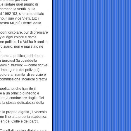
a e isolare quel pugno di
 cercano la verità sulla
del 1992-’93, si era mobilitato
 il suo vice Vietti, tutti i
estra MI, più i vertici della
 ogni circolare, pur di premiare
by di ogni colore e risma.
re politico. Lo Voi ha 9 anni in
udiziario, non è mai stato nè
.
 nomina politica, addirittura
n Eurojust (la cosiddetta
amministrativo” — come scrive
mpiegati o dei poliziotti).
giore anzianità di servizio e
 commissione Incarichi direttivi
politano, che tramite il
 a un principio inedito e
re, a cominciare dagli uffici
 la stessa delicatezza della
a propria dignità , il vecchio
one fino alla propria scadenza.
ri del Colle e dei partiti,
 Casellati, veniva dipinto come