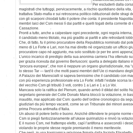
Per escluderli dalla cors
magistrati che tuttoggi, pervicacemente, a rischio quotidiano della vita,
trattativa Stato-mafia e sui retroscena politico-istituzionali delle stragi 
con gli scarponi chiodati tutto il potere che conta: il presidente Napolitano,
membri laici del Csm messi lì dai partiti e quelli togati della corrente di d
Cassazione.
Pronti a tutto, anche a calpestare ogni precedente, ogni regola interna,
il candidato meno titolato, ma più gradito ai partiti e alle retrostanti lob
Che, di fatto, fu il primo procuratore della Repubblica nominato dal pote
meno di Lo Forte e Lari, non ha mai diretto nè organizzato un ufficio gi
procuratore capo nè aggiunto, ma solo sostituto (e per tre anni appena)
L’unico incarico di prestigio della sua anonima carriera l’ha ottenuto su
per grazia ricevuta dal governo Berlusconi: quella a delegato italiano i
“procura europea”, che non è neppure un organo giurisdizionale, ma “
lo stesso Tar — tant’è che molti paesi membri dell’Ue ci mandano degli i
A Palazzo dei Marescialli si sapeva benissimo che il candidato con mag
con più esperienza professionale era Lo Forte: infatti l’estate scorsa la
del vecchio Csm gli tributò 3 voti, contro 1 a Lari e 1 a Lo Voi.
Mancava solo la ratifica del Plenum, quando arrivò il diktat del solito Na
segretario generale del Colle Donato Marra bloccò la votazione, in base
inaudito, mai applicato dal Csm: quello dell’ordine cronologico da segui
giudiziari da più tempo vacanti, come se un Tribunale dei minori avesse
prima Procura antimafia d’Italia.
Un abuso di potere bello e buono. Anzichè difendere le proprie norme e l
Csm si piegò fantozzianamente all’ukase quirinalizio e rinviò la votazi
E il nuovo Csm, nel frattempo eletto, capì l’antifona e assecondò i deside
violando le proprie stesse regole premiando il meno meritevole.
Che però, in una tragicomica relazione firmata dalla forzista Elisabetta