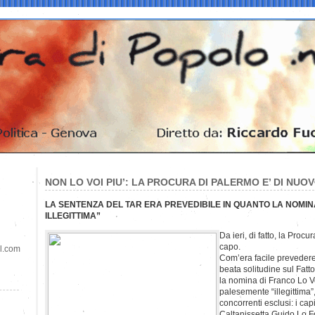
NON LO VOI PIU’: LA PROCURA DI PALERMO E’ DI NUO
LA SENTENZA DEL TAR ERA PREVEDIBILE IN QUANTO LA NOMI
ILLEGITTIMA”
Da ieri, di fatto, la Proc
capo.
il.com
Com’era facile prevedere
beata solitudine sul Fatto
la nomina di Franco Lo V
palesemente “illegittima”
concorrenti esclusi: i ca
Caltanissetta,Guido Lo Fo