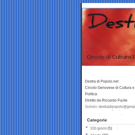
Destra di Popolo.net
Circolo Genovese di Cultura e
Politica
Diretto da Riccardo Fucile
Scrivici: destradipopolo@gma
Categorie
100 giorni
(5)