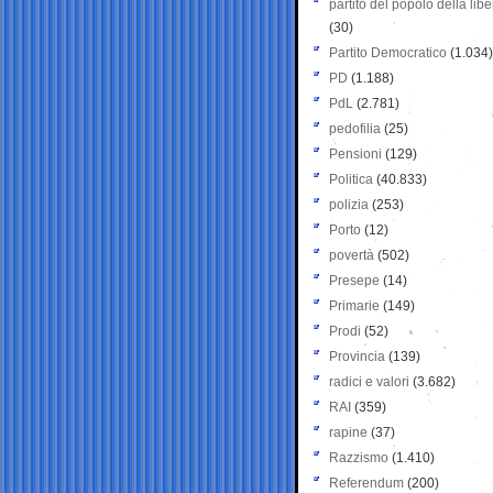
partito del popolo della libe
(30)
Partito Democratico
(1.034)
PD
(1.188)
PdL
(2.781)
pedofilia
(25)
Pensioni
(129)
Politica
(40.833)
polizia
(253)
Porto
(12)
povertà
(502)
Presepe
(14)
Primarie
(149)
Prodi
(52)
Provincia
(139)
radici e valori
(3.682)
RAI
(359)
rapine
(37)
Razzismo
(1.410)
Referendum
(200)