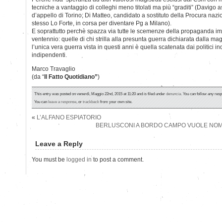
tecniche a vantaggio di colleghi meno titolati ma più “graditi” (Davigo 
d’appello di Torino; Di Matteo, candidato a sostituto della Procura nazi
stesso Lo Forte, in corsa per diventare Pg a Milano).
E soprattutto perchè spazza via tutte le scemenze della propaganda imp
ventennio: quelle di chi strilla alla presunta guerra dichiarata dalla mag
l’unica vera guerra vista in questi anni è quella scatenata dai politici in
indipendenti.
Marco Travaglio
(da “
Il Fatto Quotidiano”
)
This entry was posted on venerdì, Maggio 22nd, 2015 at 11:20 and is filed under
denuncia
. You can follow any resp
You can
leave a response
, or
trackback
from your own site.
«
L’ALFANO ESPIATORIO
BERLUSCONI A BORDO CAMPO VUOLE NOM
Leave a Reply
You must be
logged in
to post a comment.