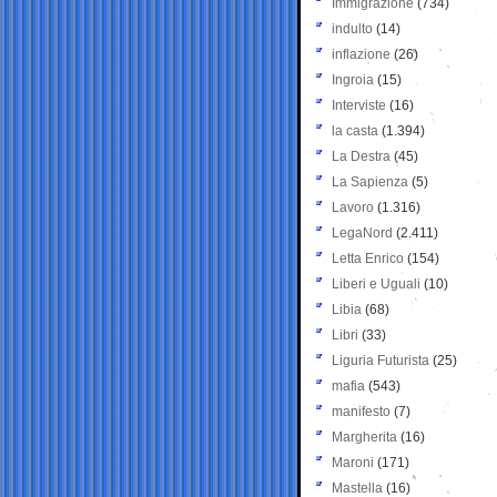
Immigrazione
(734)
indulto
(14)
inflazione
(26)
Ingroia
(15)
Interviste
(16)
la casta
(1.394)
La Destra
(45)
La Sapienza
(5)
Lavoro
(1.316)
LegaNord
(2.411)
Letta Enrico
(154)
Liberi e Uguali
(10)
Libia
(68)
Libri
(33)
Liguria Futurista
(25)
mafia
(543)
manifesto
(7)
Margherita
(16)
Maroni
(171)
Mastella
(16)