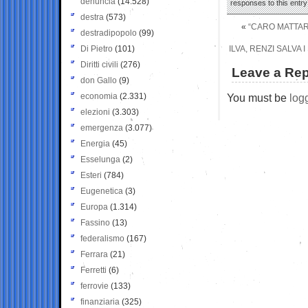
denuncia
(14.528)
responses to this entr
destra
(573)
«
“CARO MATTAR
destradipopolo
(99)
Di Pietro
(101)
ILVA, RENZI SALVA 
Diritti civili
(276)
Leave a Rep
don Gallo
(9)
economia
(2.331)
You must be
log
elezioni
(3.303)
emergenza
(3.077)
Energia
(45)
Esselunga
(2)
Esteri
(784)
Eugenetica
(3)
Europa
(1.314)
Fassino
(13)
federalismo
(167)
Ferrara
(21)
Ferretti
(6)
ferrovie
(133)
finanziaria
(325)