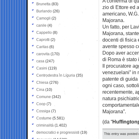
A conferma di qu
Brunetta
(83)
zio di Ettore ed 
Burlando
(26)
americano, W.G. C
Camogli
(2)
Majorana.
canile
(4)
Un fatto, per Lav
Cappello
(8)
Majorana, stante 
docenti di fisica 
Caprotti
(2)
avente spesso co
Caritas
(6)
Dopo aver accert
carovita
(170)
di Roma è stato im
casa
(247)
Il procuratore ag
Casini
(119)
venezuelani” in m
Centrodestra in Liguria
(35)
patente di guida 
Chiesa
(276)
ogni caso, sotto
Cina
(10)
recentemente, ap
Comune
(342)
natura psichiatric
Coop
(7)
comportamentale u
Majorana”.
Cossiga
(7)
Costume
(5.581)
(da “
Huffington
criminalità
(1.402)
democratici e progressisti
(19)
This entry was posted o