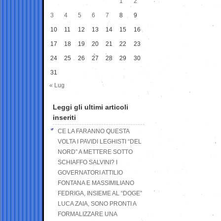
1
2
3
4
5
6
7
8
9
10
11
12
13
14
15
16
17
18
19
20
21
22
23
24
25
26
27
28
29
30
31
« Lug
Leggi gli ultimi articoli
inseriti
CE LA FARANNO QUESTA
VOLTA I PAVIDI LEGHISTI “DEL
NORD” A METTERE SOTTO
SCHIAFFO SALVINI? I
GOVERNATORI ATTILIO
FONTANA E MASSIMILIANO
FEDRIGA, INSIEME AL “DOGE”
LUCA ZAIA, SONO PRONTI A
FORMALIZZARE UNA