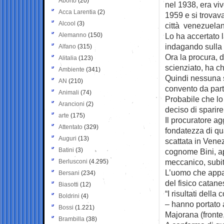
Aborto
(20)
nel 1938, era vi
Acca Larentia
(2)
1959 e si trovav
Alcool
(3)
città venezuelan
Alemanno
(150)
Lo ha accertato 
indagando sulla
Alfano
(315)
Ora la procura, 
Alitalia
(123)
scienziato, ha ch
Ambiente
(341)
Quindi nessuna s
AN
(210)
convento da part
Animali
(74)
Probabile che lo
Arancioni
(2)
deciso di sparire
arte
(175)
Il procuratore ag
Attentato
(329)
fondatezza di qua
Auguri
(13)
scattata in Venez
Batini
(3)
cognome Bini, ap
meccanico, subit
Berlusconi
(4.295)
L’uomo che appar
Bersani
(234)
del fisico catane
Biasotti
(12)
“I risultati dell
Boldrini
(4)
– hanno portato a
Bossi
(1.221)
Majorana (fronte
Brambilla
(38)