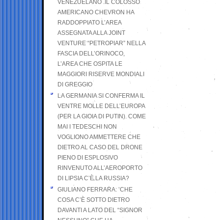
VENEZUELANO .IL COLOSSO
AMERICANO CHEVRON HA
RADDOPPIATO L’AREA
ASSEGNATA ALLA JOINT
VENTURE “PETROPIAR” NELLA
FASCIA DELL’ORINOCO,
L’AREA CHE OSPITA LE
MAGGIORI RISERVE MONDIALI
DI GREGGIO
LA GERMANIA SI CONFERMA IL
VENTRE MOLLE DELL’EUROPA
(PER LA GIOIA DI PUTIN). COME
MAI I TEDESCHI NON
VOGLIONO AMMETTERE CHE
DIETRO AL CASO DEL DRONE
PIENO DI ESPLOSIVO
RINVENUTO ALL’AEROPORTO
DI LIPSIA C’È LA RUSSIA?
GIULIANO FERRARA: ’CHE
COSA C’È SOTTO DIETRO
DAVANTI A LATO DEL “SIGNOR