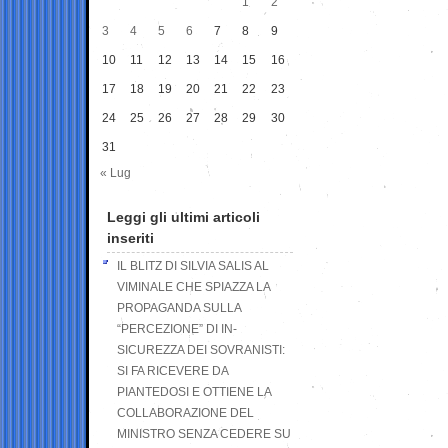
1
2
3
4
5
6
7
8
9
10
11
12
13
14
15
16
17
18
19
20
21
22
23
24
25
26
27
28
29
30
31
« Lug
Leggi gli ultimi articoli
inseriti
IL BLITZ DI SILVIA SALIS AL
VIMINALE CHE SPIAZZA LA
PROPAGANDA SULLA
“PERCEZIONE” DI IN-
SICUREZZA DEI SOVRANISTI:
SI FA RICEVERE DA
PIANTEDOSI E OTTIENE LA
COLLABORAZIONE DEL
MINISTRO SENZA CEDERE SU