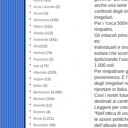
Aborto
(20)
anche una serie 
Acca Larentia
(2)
confronti degli i
Alcool
(3)
irregolari.
Alemanno
(150)
Per i “circa 500mi
Alfano
(315)
rimpatrio.
Alitalia
(123)
Gli ostacoli pri
Ambiente
(341)
tre:
AN
(210)
Individuarli e ri
evitare che scomp
Animali
(74)
Ipotizzando l’uso
Arancioni
(2)
1.000 voli
arte
(175)
Per rimpatriare g
Attentato
(329)
provenienza. E l’
Auguri
(13)
degli irregolari 
Batini
(3)
riportare in Itali
Berlusconi
(4.295)
Così i nostri fut
Bersani
(234)
destinati ai centr
Biasotti
(12)
Leggere per cre
Boldrini
(4)
“Nell’ottica di u
Bossi
(1.221)
le azioni politic
dell’attuale dest
Brambilla
(38)