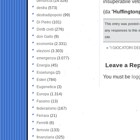
denuncia
(14.528)
insuperabile vet
destra
(573)
(da “
Huffington
destradipopolo
(99)
Di Pietro
(101)
This entry was posted 
Diritti civili
(276)
any responses to this 
don Gallo
(9)
site.
economia
(2.331)
«
“I GIOCATORI DE
elezioni
(3.303)
emergenza
(3.077)
Leave a Rep
Energia
(45)
Esselunga
(2)
You must be
log
Esteri
(784)
Eugenetica
(3)
Europa
(1.314)
Fassino
(13)
federalismo
(167)
Ferrara
(21)
Ferretti
(6)
ferrovie
(133)
finanziaria
(325)