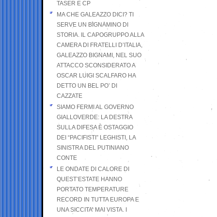
TASER E CP
MA CHE GALEAZZO DICI? TI
SERVE UN BIGNAMINO DI
STORIA. IL CAPOGRUPPO ALLA
CAMERA DI FRATELLI D’ITALIA,
GALEAZZO BIGNAMI, NEL SUO
ATTACCO SCONSIDERATO A
OSCAR LUIGI SCALFARO HA
DETTO UN BEL PO’ DI
CAZZATE
SIAMO FERMI AL GOVERNO
GIALLOVERDE: LA DESTRA
SULLA DIFESA È OSTAGGIO
DEI “PACIFISTI” LEGHISTI, LA
SINISTRA DEL PUTINIANO
CONTE
LE ONDATE DI CALORE DI
QUEST’ESTATE HANNO
PORTATO TEMPERATURE
RECORD IN TUTTA EUROPA E
UNA SICCITA’ MAI VISTA. I