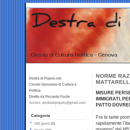
NORME RAZZ
Destra di Popolo.net
MATTARELL
Circolo Genovese di Cultura e
Politica
MISURE PERSE
Diretto da Riccardo Fucile
IMMIGRATI, P
Scrivici: destradipopolo@gmail.com
PATTO DOVRE
Categorie
Fra le tante pro
rapidamente l’Ital
100 giorni
(5)
governo” del M5