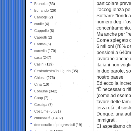
particolare preve
Brunetta
(83)
l’accoglienza per
Burlando
(26)
Sottrarre “fondi 
Camogli
(2)
numero degli “osp
canile
(4)
concentramento.
Cappello
(8)
Ma anche per “reg
Caprotti
(2)
Come spiegato d
Caritas
(6)
6 milioni (l’8% 
carovita
(170)
pensioni a 640mil
casa
(247)
lavorano anche cit
italiani non vogl
Casini
(119)
In due parole, s
Centrodestra in Liguria
(35)
nostro paese.
Chiesa
(276)
Ed ecco la incred
Cina
(10)
“È necessario rif
Comune
(342)
(come ad esempio 
Coop
(7)
favore delle famig
Cossiga
(7)
terza età , il sos
Costume
(5.581)
Dunque, una aute
criminalità
(1.402)
immigrati.
democratici e progressisti
(19)
Ci aspettiamo ch