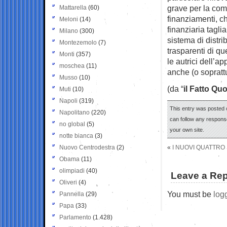
grave per la com
Mattarella
(60)
finanziamenti, ch
Meloni
(14)
finanziaria taglia
Milano
(300)
sistema di distr
Montezemolo
(7)
trasparenti di q
Monti
(357)
le autrici dell’a
moschea
(11)
anche (o soprattu
Musso
(10)
(da “
il Fatto Qu
Muti
(10)
Napoli
(319)
This entry was posted o
Napolitano
(220)
can follow any response
no global
(5)
your own site.
notte bianca
(3)
Nuovo Centrodestra
(2)
«
I NUOVI QUATTRO 
Obama
(11)
olimpiadi
(40)
Leave a Rep
Oliveri
(4)
You must be
log
Pannella
(29)
Papa
(33)
Parlamento
(1.428)