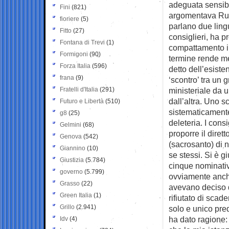
adeguata sensibil
Fini
(821)
argomentava Rub
fioriere
(5)
parlano due ling
Fitto
(27)
consiglieri, ha pr
Fontana di Trevi
(1)
compattamento in 
Formigoni
(90)
termine rende me
Forza Italia
(596)
detto dell’esiste
frana
(9)
‘scontro’ tra un 
Fratelli d'Italia
(291)
ministeriale da 
dall’altra. Uno 
Futuro e Libertà
(510)
sistematicamente
g8
(25)
deleteria. I consi
Gelmini
(68)
proporre il diret
Genova
(542)
(sacrosanto) di 
Giannino
(10)
se stessi. Si è g
Giustizia
(5.784)
cinque nominativ
governo
(5.799)
ovviamente anch
Grasso
(22)
avevano deciso d
Green Italia
(1)
rifiutato di scade
Grillo
(2.941)
solo e unico pred
ha dato ragione: 
Idv
(4)