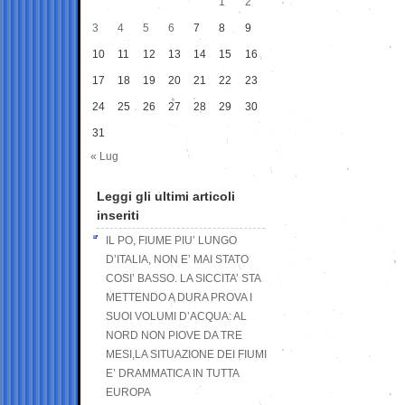
1
2
3
4
5
6
7
8
9
10
11
12
13
14
15
16
17
18
19
20
21
22
23
24
25
26
27
28
29
30
31
« Lug
Leggi gli ultimi articoli
inseriti
IL PO, FIUME PIU’ LUNGO
D’ITALIA, NON E’ MAI STATO
COSI’ BASSO. LA SICCITA’ STA
METTENDO A DURA PROVA I
SUOI VOLUMI D’ACQUA: AL
NORD NON PIOVE DA TRE
MESI,LA SITUAZIONE DEI FIUMI
E’ DRAMMATICA IN TUTTA
EUROPA