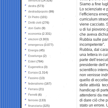
denuncia
(14.528)
Siamo a fine lug
destra
(573)
Lo scienziato e 
destradipopolo
(99)
l’efficienza ener
Di Pietro
(101)
curriculum strao
Diritti civili
(276)
viene cacciato. 
don Gallo
(9)
u di lui piovono
economia
(2.331)
che aveva dichia
Rubbia sulle par
elezioni
(3.303)
incompetente”.
emergenza
(3.077)
Rubbia, dal carat
Energia
(45)
una lettera in cu
Esselunga
(2)
parte dell’esecut
Esteri
(784)
presidente dell’e
Eugenetica
(3)
scientifico inter
Europa
(1.314)
non venisse indi
Fassino
(13)
quello di eccell
federalismo
(167)
delle attività te
Ferrara
(21)
handicap di parte
attendersi da me
Ferretti
(6)
di dare ciò che 
ferrovie
(133)
stato un errore. 
finanziaria
(325)