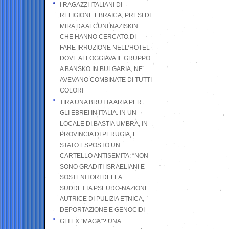
I RAGAZZI ITALIANI DI
RELIGIONE EBRAICA, PRESI DI
MIRA DA ALCUNI NAZISKIN
CHE HANNO CERCATO DI
FARE IRRUZIONE NELL’HOTEL
DOVE ALLOGGIAVA IL GRUPPO
A BANSKO IN BULGARIA, NE
AVEVANO COMBINATE DI TUTTI
COLORI
TIRA UNA BRUTTA ARIA PER
GLI EBREI IN ITALIA. IN UN
LOCALE DI BASTIA UMBRA, IN
PROVINCIA DI PERUGIA, E’
STATO ESPOSTO UN
CARTELLO ANTISEMITA: “NON
SONO GRADITI ISRAELIANI E
SOSTENITORI DELLA
SUDDETTA PSEUDO-NAZIONE
AUTRICE DI PULIZIA ETNICA,
DEPORTAZIONE E GENOCIDI
GLI EX “MAGA”? UNA