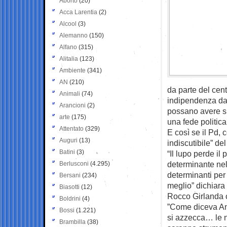
Aborto
(20)
Acca Larentia
(2)
Alcool
(3)
Alemanno
(150)
Alfano
(315)
Alitalia
(123)
Ambiente
(341)
AN
(210)
da parte del cen
Animali
(74)
indipendenza da 
Arancioni
(2)
possano avere s
arte
(175)
una fede politica
Attentato
(329)
E così se il Pd, 
Auguri
(13)
indiscutibile” del 
Batini
(3)
“Il lupo perde il
determinante nel 
Berlusconi
(4.295)
determinanti per 
Bersani
(234)
meglio” dichiara 
Biasotti
(12)
Rocco Girlanda c
Boldrini
(4)
”Come diceva And
Bossi
(1.221)
si azzecca… le n
Brambilla
(38)