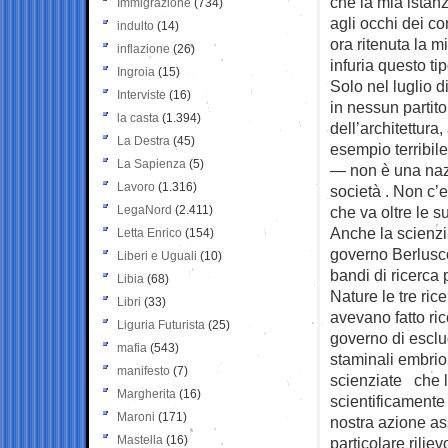
che la mia istanz
Immigrazione
(734)
agli occhi dei c
indulto
(14)
ora ritenuta la m
inflazione
(26)
infuria questo tip
Ingroia
(15)
Solo nel luglio d
Interviste
(16)
in nessun partit
la casta
(1.394)
dell’architettur
La Destra
(45)
esempio terribil
La Sapienza
(5)
— non è una nazi
Lavoro
(1.316)
società . Non c’e
LegaNord
(2.411)
che va oltre le s
Anche la scienzi
Letta Enrico
(154)
governo Berlusco
Liberi e Uguali
(10)
bandi di ricerca 
Libia
(68)
Nature le tre ric
Libri
(33)
avevano fatto ric
Liguria Futurista
(25)
governo di esclu
mafia
(543)
staminali embrio
manifesto
(7)
scienziate che l’
Margherita
(16)
scientificamente 
Maroni
(171)
nostra azione as
Mastella
(16)
particolare rili