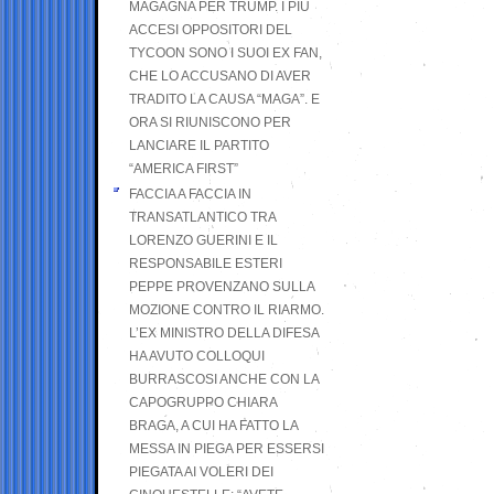
MAGAGNA PER TRUMP. I PIÙ
ACCESI OPPOSITORI DEL
TYCOON SONO I SUOI EX FAN,
CHE LO ACCUSANO DI AVER
TRADITO LA CAUSA “MAGA”. E
ORA SI RIUNISCONO PER
LANCIARE IL PARTITO
“AMERICA FIRST”
FACCIA A FACCIA IN
TRANSATLANTICO TRA
LORENZO GUERINI E IL
RESPONSABILE ESTERI
PEPPE PROVENZANO SULLA
MOZIONE CONTRO IL RIARMO.
L’EX MINISTRO DELLA DIFESA
HA AVUTO COLLOQUI
BURRASCOSI ANCHE CON LA
CAPOGRUPPO CHIARA
BRAGA, A CUI HA FATTO LA
MESSA IN PIEGA PER ESSERSI
PIEGATA AI VOLERI DEI