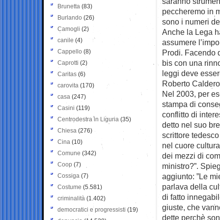
saranno strument
Brunetta
(83)
peccheremo in m
Burlando
(26)
sono i numeri de
Camogli
(2)
Anche la Lega h
canile
(4)
assumere l’impor
Cappello
(8)
Prodi. Facendo d
bis con una rinn
Caprotti
(2)
leggi deve esser
Caritas
(6)
Roberto Calderol
carovita
(170)
Nel 2003, per es
casa
(247)
stampa di conseg
Casini
(119)
conflitto di inte
Centrodestra in Liguria
(35)
detto nel suo bre
Chiesa
(276)
scrittore tedesco
Cina
(10)
nel cuore cultur
Comune
(342)
dei mezzi di com
Coop
(7)
ministro?”. Spie
aggiunto: ”Le mi
Cossiga
(7)
parlava della cul
Costume
(5.581)
di fatto innegab
criminalità
(1.402)
giuste, che vann
democratici e progressisti
(19)
dette perchè sono