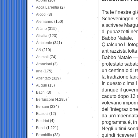
Aborto
(20)
Acca Larentia
(2)
Tra le finestre g
Alcool
(3)
Scheveningen, s
Alemanno
(150)
a scrivere Margue
Alfano
(315)
di pupazzetti ner
Alitalia
(123)
Babbo Natale.
Ambiente
(341)
Qualcuno li foto
AN
(210)
antirazzista lott
Babbo Natale — q
Animali
(74)
protestato sabato
Arancioni
(2)
un centinaio di 
arte
(175)
la tradizione lan
Attentato
(329)
In questo clima 
Auguri
(13)
dunque il governo
Batini
(3)
caduto dopo 13 an
Berlusconi
(4.295)
volevano imporre 
Bersani
(234)
dell’integrazione
Biasotti
(12)
da un’impennata 
Boldrini
(4)
programma è, in s
Bossi
(1.221)
Negli ultimi sond
quindi ricevere l
Brambilla
(38)