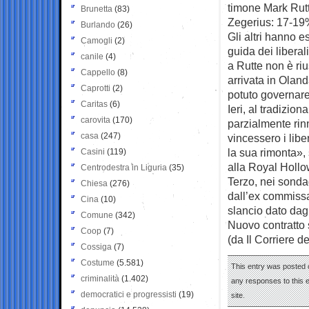
timone Mark Rutte
Brunetta
(83)
Zegerius: 17-19%
Burlando
(26)
Gli altri hanno e
Camogli
(2)
guida dei liberal
canile
(4)
a Rutte non è riu
Cappello
(8)
arrivata in Olan
Caprotti
(2)
potuto governare
Caritas
(6)
Ieri, al tradizion
carovita
(170)
parzialmente rin
casa
(247)
vincessero i libe
la sua rimonta»,
Casini
(119)
alla Royal Hollo
Centrodestra in Liguria
(35)
Terzo, nei sonda
Chiesa
(276)
dall’ex commiss
Cina
(10)
slancio dato dagl
Comune
(342)
Nuovo contratto 
Coop
(7)
(da Il Corriere d
Cossiga
(7)
Costume
(5.581)
This entry was posted 
criminalità
(1.402)
any responses to this 
democratici e progressisti
(19)
site.