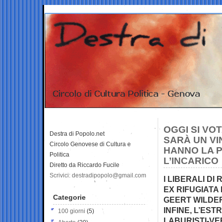
OGGI SI VOT
Destra di Popolo.net
SARÀ UN VI
Circolo Genovese di Cultura e
HANNO LA P
Politica
L’INCARICO
Diretto da Riccardo Fucile
Scrivici: destradipopolo@gmail.com
I LIBERALI D
EX RIFUGIATA 
Categorie
GEERT WILDER
INFINE, L’EST
100 giorni
(5)
LABURISTI-VE