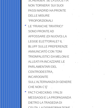
SCHENGEN. SE LA DUCETTA
NON TORNERA’ SUI SUOI
PASSI MADRID HA PRONTE
DELLE MISURE
“PROPORZIONALI
LE “FRANCHE TIRATRICI”
SONO PRONTE AD
AFFOSSARE (DI NUOVO) LA
LEGGE ELETTORALE? IL
BLUFF SULLE PREFERENZE
ANNUNCIATO CON TONI
TRIONFALISTICI DA MELONI E
ALLEATI FA INCAZZARE LE
PARLAMENTARI DEL
CENTRODESTRA,
INCAROGNITE
SULL’ALTERNANZA DI GENERE
CHE NON C’E’
FACT-CHECKING: I FALSI
MESSAGGI E LA PROPAGANDA
DIETRO LA TRAGEDIA DI
CEUTA: LA DISINFORMAZIONE