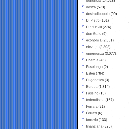
denuncia
(14.528)
destra
(573)
destradipopolo
(99)
Di Pietro
(101)
Diritti civili
(276)
don Gallo
(9)
economia
(2.331)
elezioni
(3.303)
emergenza
(3.077)
Energia
(45)
Esselunga
(2)
Esteri
(784)
Eugenetica
(3)
Europa
(1.314)
Fassino
(13)
federalismo
(167)
Ferrara
(21)
Ferretti
(6)
ferrovie
(133)
finanziaria
(325)