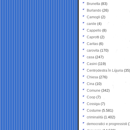
Brunetta
(83)
Burlando
(26)
Camogli
(2)
canile
(4)
Cappello
(8)
Caprotti
(2)
Caritas
(6)
carovita
(170)
casa
(247)
Casini
(119)
Centrodestra in Liguria
(35
Chiesa
(276)
Cina
(10)
Comune
(342)
Coop
(7)
Cossiga
(7)
Costume
(5.581)
criminalità
(1.402)
democratici e progressisti
(