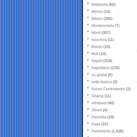
Mattarella
(60)
Meloni
(14)
Milano
(300)
Montezemolo
(7)
Monti
(357)
moschea
(11)
Musso
(10)
Muti
(10)
Napoli
(319)
Napolitano
(220)
no global
(5)
notte bianca
(3)
Nuovo Centrodestra
(2)
Obama
(11)
olimpiadi
(40)
Oliveri
(4)
Pannella
(29)
Papa
(33)
Parlamento
(1.428)