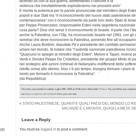
facendo lui con la sua guerra, alimentando il rancore e la
violenza che inevitabilmente esploderanno nei prossimi anni”.
E monta la polemica per le parole pronunciate dal ministero degli Esteri:
popoli e due Stati ma “il riconoscimento del nuovo stato palestinese de
contemporanea” con il riconoscimento da parte loro dello Stato di Israel
per Peppe Provenzano, responsabile Esteri nella segreteria nazionale
cosa parla? Dice che serve il riconoscimento di Israele. A parte che l’Ita
anche la Palestina, con l’Olp, ha riconosciuto Israele nel 1993, con gli 
semmai che deve riconoscere la Palestina, ponendo fine all’occupazione 
Anche Laura Boldrini, deputata Pd e presidente del comitato permanente
umani nel mondo, fa notare che “l’autorità nazionale palestinese ricon
“Qualcuno lo spieghi al ministro degli Esteri”. Meloni e Tajani, invece 
Verdi e Sinistra Peppe De Cristofaro, presidente del gruppo Misto di
nel sostegno alle azioni criminali di Netanyahu indifferenti delle soffe
ridotto ormai allo stremo. Non c’è più tempo, bisogna fermare i piani 
)
modo per fermarlo è riconoscere la Palestina”.
(da Repubblica)
This entry was posted on sabato, Luglio 26th, 2025 at 15:36 and is filed under
Politica
. You can follow any response
can
leave a response
, or
trackback
from your own site.
«
STATO PALESTINESE, QUANTI E QUALI PAESI DEL MONDO LO 
VACANZE E CAROVITA, QUASI LA META’ DE
Leave a Reply
You must be
logged in
to post a comment.
19)