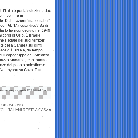
 l’Italia è per la soluzione due
ve avvenire in
e. Dicharazioni “inaccettabili”
 del Pd: “Ma cosa dice? Sa di
lia lo ha riconosciuto nel 1949,
accordi di Oslo. È Israele
illegale dei suoi territori”.
 della Camera sui diritti
osce già Israele, da tempo.
per il capogruppo dell’Alleanza
 palazzo Madama, “continuano
renze del popolo palestinese
di Netanyahu su Gaza. E un
s to this entry through the
RSS 2.0
feed. You
RICONOSCONO
GLI ITALIANI RESTA A CASA
»