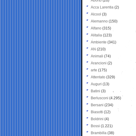
Aborto
(20)
Acca Larentia
(2)
Alcool
(3)
Alemanno
(150)
Alfano
(315)
Alitalia
(123)
Ambiente
(341)
AN
(210)
Animali
(74)
Arancioni
(2)
arte
(175)
Attentato
(329)
Auguri
(13)
Batini
(3)
Berlusconi
(4.295)
Bersani
(234)
Biasotti
(12)
Boldrini
(4)
Bossi
(1.221)
Brambilla
(38)