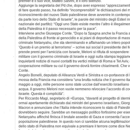
premier e il suo vice, Matteo Salvini, e il loro silenzio.
Aggiunge la segretaria del Pd che, dopo aver espresso “apprezzamento”
di fare questo passo, ha definito “incomprensibili” le dichiarazioni del mi
riconoscimento del nuovo Stato palestinese deve avvenire in contemp
da parte loro dello Stato di Israele”, le parole del ministro degli Esteri 
nazionale del partito): “Oggi uno Stato esiste mentre l’altro è illegalme
della Palestina è il passo necessario per la pace”.
Interviene anche Giuseppe Conte. “Dopo la Spagna anche la Francia a
della Palestina di fronte al genocidio e ai piani di deportazione di mass
criminale Netanyahu, che sta sterminando e affamando un intero popol
‘Questo è un premio al terrorismo’ – scrive sui social il presidente del 
prende premi per l’amicizia con Israele, Meloni si rifiuta di sospende
militare con il governo criminale di Israele e oggi sulla stampa leggiam
inquietanti notizie di nuovi contatti tra vertici militari di Roma e Tel Aviv,
cooperazione militare su cui il governo dovrà fornire chiarimenti. Che
Conte.
Angelo Bonelli, deputato di Alleanza Verdi e Sinistra e co-portavoce d
mossa della Francia ma considera “una brutta notizia che il governo ita
maggio a oggi, mille persone sono state uccise dall’esercito israelian
acqua. Il governo Meloni non vuole nemmeno revocare l’accordo di coope
Israele. Questa è complicità”.
Per Riccardo Magi, segretario di +Europa, “davanti al progetto di ster
ormai apertamente dichiarato dai ministri del governo israeliano, Gior
Macron e annunciare che l’Italia intende riconoscere lo stato di Palesti
dovrebbero seguire. Sarebbe un messaggio politico fortissimo per eser
Netanyahu affinché finisca il brutale assedio di Gaza e consenta l’acces
popolazione palestinese. In questo non ci sarebbe alcuna legittimazio
dello stato di Palestina non equivale a premiare il terrore come dice 