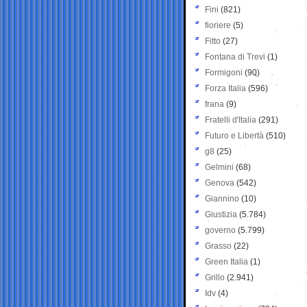
Fini
(821)
fioriere
(5)
Fitto
(27)
Fontana di Trevi
(1)
Formigoni
(90)
Forza Italia
(596)
frana
(9)
Fratelli d'Italia
(291)
Futuro e Libertà
(510)
g8
(25)
Gelmini
(68)
Genova
(542)
Giannino
(10)
Giustizia
(5.784)
governo
(5.799)
Grasso
(22)
Green Italia
(1)
Grillo
(2.941)
Idv
(4)