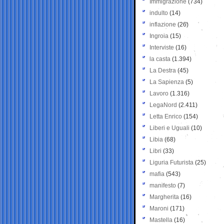
Immigrazione
(734)
indulto
(14)
inflazione
(26)
Ingroia
(15)
Interviste
(16)
la casta
(1.394)
La Destra
(45)
La Sapienza
(5)
Lavoro
(1.316)
LegaNord
(2.411)
Letta Enrico
(154)
Liberi e Uguali
(10)
Libia
(68)
Libri
(33)
Liguria Futurista
(25)
mafia
(543)
manifesto
(7)
Margherita
(16)
Maroni
(171)
Mastella
(16)