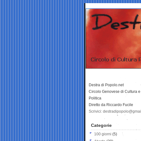
Destra di Popolo.net
Circolo Genovese di Cultura e
Politica
Diretto da Riccardo Fucile
Scrivici: destradipopolo@gma
Categorie
100 giorni
(5)