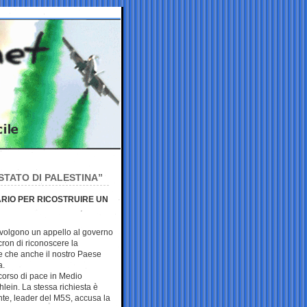
STATO DI PALESTINA”
SARIO PER RICOSTRUIRE UN
rivolgono un appello al governo
on di riconoscere la
e che anche il nostro Paese
a.
rcorso di pace in Medio
hlein. La stessa richiesta è
te, leader del M5S, accusa la