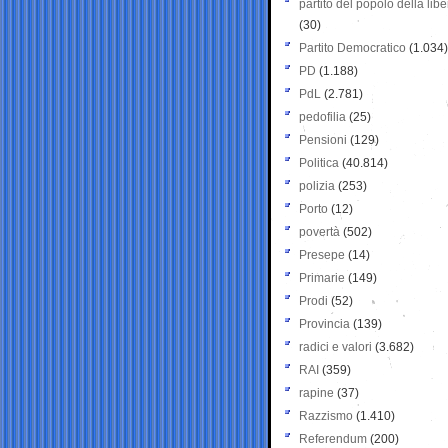
partito del popolo della libe
(30)
Partito Democratico
(1.034)
PD
(1.188)
PdL
(2.781)
pedofilia
(25)
Pensioni
(129)
Politica
(40.814)
polizia
(253)
Porto
(12)
povertà
(502)
Presepe
(14)
Primarie
(149)
Prodi
(52)
Provincia
(139)
radici e valori
(3.682)
RAI
(359)
rapine
(37)
Razzismo
(1.410)
Referendum
(200)