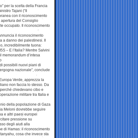
 per la scelta della Francia
nistro Tajani (“Il
oranea con il riconoscimento
in apertura del Consiglio
nte occupato. Il riconoscimento
nnuncia il riconoscimento
a a danno dei palestinesi. Il
o, incredibilmente tuona:
M5S – E l’Italia? Mentre Salvini
re il memorandum d’intesa
o
 di possibili nuovi piani di
 vergogna nazionale”, conclude
i Europa Verde, apprezza la
liano non faccia lo stesso. Da
o perché chiedevano cibo e
razione militare tra Italia e
minio della popolazione di Gaza
gia Meloni dovrebbe seguire
na e altri paesi europei
citare pressione su
so degli aiuti alla
ne di Hamas: il riconoscimento
Netanyahu, cosa che invece sta