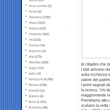
Aborto
(20)
Acca Larentia
(2)
Alcool
(3)
Alemanno
(150)
Alfano
(315)
Alitalia
(123)
Ambiente
(341)
AN
(210)
Animali
(74)
Arancioni
(2)
arte
(175)
Attentato
(329)
di cittadini che 
Auguri
(13)
I dati arrivano 
Batini
(3)
sulla ricchezza m
valore del patrimo
Berlusconi
(4.295)
I primi segnali 
Bersani
(234)
la ricerca, “chi d
Biasotti
(12)
maggiormente nel
Boldrini
(4)
Prendiamo atto q
Bossi
(1.221)
scalano la vetta
Brambilla
(38)