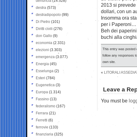
denuncia
(14.528)
2013 si prevede c
destra
(573)
dollari, con un 
destradipopolo
(99)
Insomma ora stan
Di Pietro
(101)
per i Paperoni…
Diritti civili
(276)
Beh dei paperini
don Gallo
(9)
buchi alla cingh
economia
(2.331)
This entry was posted o
elezioni
(3.303)
follow any responses to
emergenza
(3.077)
own site.
Energia
(45)
Esselunga
(2)
«
LITORALI ASSEDIA
Esteri
(784)
Eugenetica
(3)
Leave a Rep
Europa
(1.314)
Fassino
(13)
You must be
log
federalismo
(167)
Ferrara
(21)
Ferretti
(6)
ferrovie
(133)
finanziaria
(325)