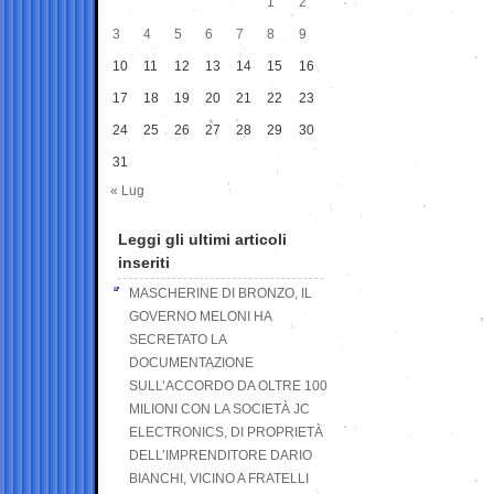
1
2
3
4
5
6
7
8
9
10
11
12
13
14
15
16
17
18
19
20
21
22
23
24
25
26
27
28
29
30
31
« Lug
Leggi gli ultimi articoli
inseriti
MASCHERINE DI BRONZO, IL
GOVERNO MELONI HA
SECRETATO LA
DOCUMENTAZIONE
SULL’ACCORDO DA OLTRE 100
MILIONI CON LA SOCIETÀ JC
ELECTRONICS, DI PROPRIETÀ
DELL’IMPRENDITORE DARIO
BIANCHI, VICINO A FRATELLI