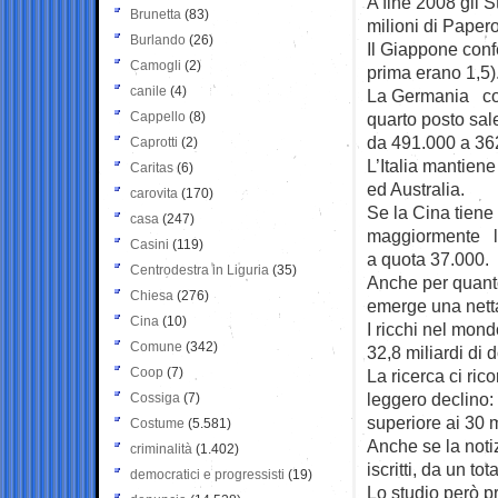
A fine 2008 gli S
Brunetta
(83)
milioni di Papero
Burlando
(26)
Il Giappone conf
Camogli
(2)
prima erano 1,5)
canile
(4)
La Germania con 
Cappello
(8)
quarto posto sal
da 491.000 a 36
Caprotti
(2)
L’Italia mantiene
Caritas
(6)
ed Australia.
carovita
(170)
Se la Cina tiene
casa
(247)
maggiormente la
Casini
(119)
a quota 37.000.
Centrodestra in Liguria
(35)
Anche per quanto 
Chiesa
(276)
emerge una netta
Cina
(10)
I ricchi nel mon
Comune
(342)
32,8 miliardi di 
Coop
(7)
La ricerca ci ric
leggero declino:
Cossiga
(7)
superiore ai 30 mi
Costume
(5.581)
Anche se la notiz
criminalità
(1.402)
iscritti, da un to
democratici e progressisti
(19)
Lo studio però pr