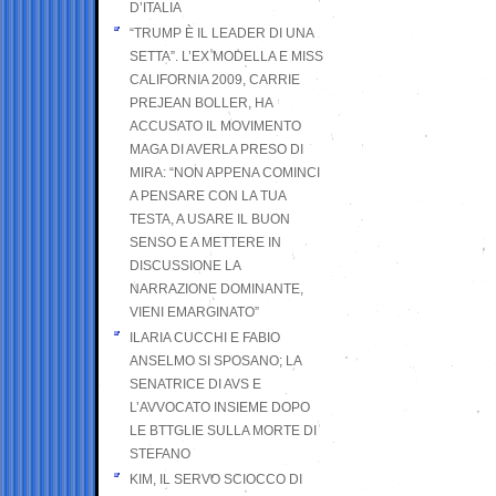
D’ITALIA
“TRUMP È IL LEADER DI UNA
SETTA”. L’EX MODELLA E MISS
CALIFORNIA 2009, CARRIE
PREJEAN BOLLER, HA
ACCUSATO IL MOVIMENTO
MAGA DI AVERLA PRESO DI
MIRA: “NON APPENA COMINCI
A PENSARE CON LA TUA
TESTA, A USARE IL BUON
SENSO E A METTERE IN
DISCUSSIONE LA
NARRAZIONE DOMINANTE,
VIENI EMARGINATO”
ILARIA CUCCHI E FABIO
ANSELMO SI SPOSANO; LA
SENATRICE DI AVS E
L’AVVOCATO INSIEME DOPO
LE BTTGLIE SULLA MORTE DI
STEFANO
KIM, IL SERVO SCIOCCO DI