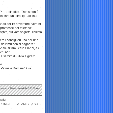
 Pdl, Letta dice: “Denis non è
 fai fare un’altra figuraccia a
zionali del 16 novembre. Verdini
 promesse per telefono”.
ente, sul voto segreto, chiesto
ere i consiglieri uno per uno.
 dell’Imu non si pagherà ”.
nale si farà , caro Gianni, e ci
chi no”.
sercito di Silvio e girerò
to.
e Palma e Romani”. Già .
esponses to this entry through the
RSS 2.0
feed.
IANI
SSING DELLA FAMIGLIA SU