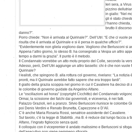
Ieri sera, a Viru
pizzino dellutri
in giallo: “Nel m
gli è stato chiesto
l’hanno chiesta,
brutto il discorso
danno?”.
Porro chiede: “Non è arrivata al Quirinale?”. Dell’Utri: “E che ci vuole pe
risulta che è arrivata al Quirinale e si è persa in qualche ufficio?”.
“Evidentemente non gliela vogliono dare. Vogliono che Berlusconi si ar
Appena l’altro giorno, lo stesso B. ha consegnato a Vespa un altro appe
tempo a darmi la grazia”. Il punto è il metodo.
Il Condannato vorrebbe un atto motu proprio del Colle, secondo la versi
Adesso, però, Dell’Utri aggiunge un altro tassello: chi è che non vuole 
Quirinale?
I lealisti, che spingono B. alla rottura col governo, rivelano: “La notizia è 
pronti, ma il Quirinale avrebbe fatto sapere che era troppo tardi”.
Il giallo della grazia scoppia nel giorno in cui il Cavaliere ha deciso di
le colombe di governo guidate da Angelino Alfano.
Le “oscillazioni ad horas” (copyright Cicchitto) del Condannato volgono 
Ormai, la scissione dei falchi dai governisti, e viceversa, è nei fatti.
Palazzo Grazioli, ieri a pranzo. Silvio Berlusconi riunisce le colombe G
poi Denis Verdini e Renato Brunetta, Capezzone e D’Alì.
C’è anche Maria Rosaria Rossi, senatrice-assistente del Cavaliere.
Sul tavolo, c’è la legge di Stabilità , ma B. è reduce dal lungo faccia a
Alfano, l’ingrato figlioccio senza quid.
Il colloquio con il vicepremier è andato malissimo e Berlusconi si sfog
dell’esecutivo non viene nemmeno sfiorata.