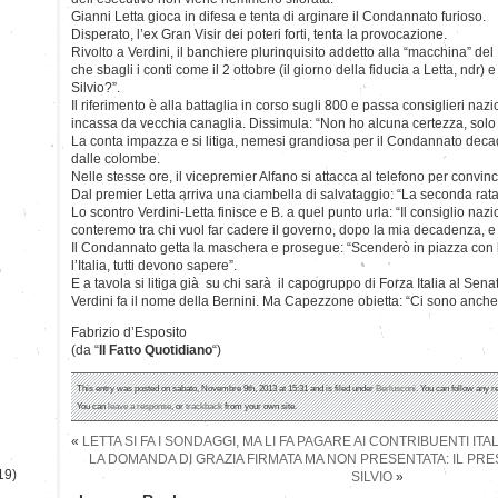
Gianni Letta gioca in difesa e tenta di arginare il Condannato furioso.
Disperato, l’ex Gran Visir dei poteri forti, tenta la provocazione.
Rivolto a Verdini, il banchiere plurinquisito addetto alla “macchina” del
che sbagli i conti come il 2 ottobre (il giorno della fiducia a Letta, ndr) e
Silvio?”.
Il riferimento è alla battaglia in corso sugli 800 e passa consiglieri na
incassa da vecchia canaglia. Dissimula: “Non ho alcuna certezza, solo
La conta impazza e si litiga, nemesi grandiosa per il Condannato decad
dalle colombe.
Nelle stesse ore, il vicepremier Alfano si attacca al telefono per convinc
Dal premier Letta arriva una ciambella di salvataggio: “La seconda rata
Lo scontro Verdini-Letta finisce e B. a quel punto urla: “Il consiglio nazio
conteremo tra chi vuol far cadere il governo, dopo la mia decadenza, e 
Il Condannato getta la maschera e prosegue: “Scenderò in piazza con l’E
l’Italia, tutti devono sapere”.
)
E a tavola si litiga già su chi sarà il capogruppo di Forza Italia al Sena
Verdini fa il nome della Bernini. Ma Capezzone obietta: “Ci sono anch
Fabrizio d’Esposito
(da “
Il Fatto Quotidiano
“)
This entry was posted on sabato, Novembre 9th, 2013 at 15:31 and is filed under
Berlusconi
. You can follow any r
You can
leave a response
, or
trackback
from your own site.
«
LETTA SI FA I SONDAGGI, MA LI FA PAGARE AI CONTRIBUENTI ITAL
LA DOMANDA DI GRAZIA FIRMATA MA NON PRESENTATA: IL PRE
19)
SILVIO
»