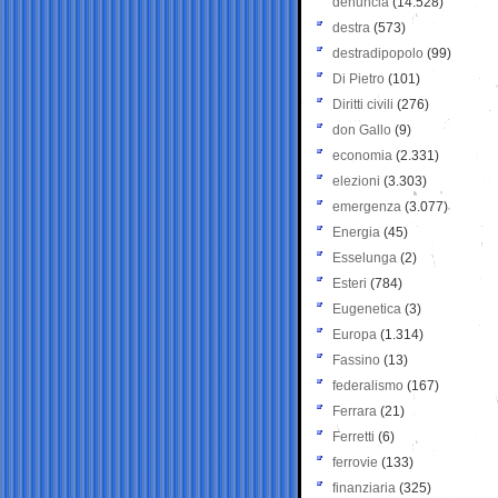
denuncia
(14.528)
destra
(573)
destradipopolo
(99)
Di Pietro
(101)
Diritti civili
(276)
don Gallo
(9)
economia
(2.331)
elezioni
(3.303)
emergenza
(3.077)
Energia
(45)
Esselunga
(2)
Esteri
(784)
Eugenetica
(3)
Europa
(1.314)
Fassino
(13)
federalismo
(167)
Ferrara
(21)
Ferretti
(6)
ferrovie
(133)
finanziaria
(325)