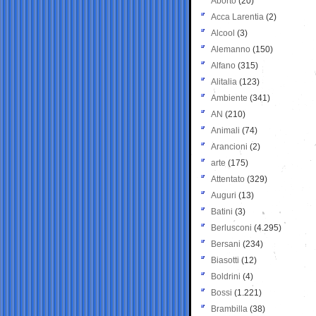
Aborto
(20)
Acca Larentia
(2)
Alcool
(3)
Alemanno
(150)
Alfano
(315)
Alitalia
(123)
Ambiente
(341)
AN
(210)
Animali
(74)
Arancioni
(2)
arte
(175)
Attentato
(329)
Auguri
(13)
Batini
(3)
Berlusconi
(4.295)
Bersani
(234)
Biasotti
(12)
Boldrini
(4)
Bossi
(1.221)
Brambilla
(38)