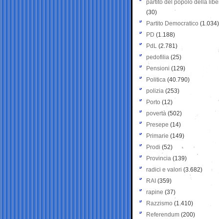
partito del popolo della libe
(30)
Partito Democratico
(1.034)
PD
(1.188)
PdL
(2.781)
pedofilia
(25)
Pensioni
(129)
Politica
(40.790)
polizia
(253)
Porto
(12)
povertà
(502)
Presepe
(14)
Primarie
(149)
Prodi
(52)
Provincia
(139)
radici e valori
(3.682)
RAI
(359)
rapine
(37)
Razzismo
(1.410)
Referendum
(200)