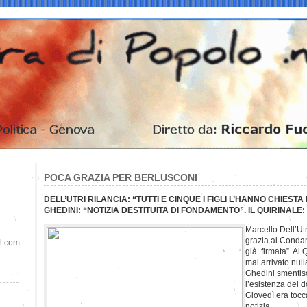
POCA GRAZIA PER BERLUSCONI
DELL’UTRI RILANCIA: “TUTTI E CINQUE I FIGLI L’HANNO CHIES
GHEDINI: “NOTIZIA DESTITUITA DI FONDAMENTO”. IL QUIRINALE:
Marcello Dell’Utr
grazia al Condann
il.com
già firmata”. Al 
mai arrivato null
Ghedini smentisc
l’esistenza del d
Giovedì era tocc
notizia.