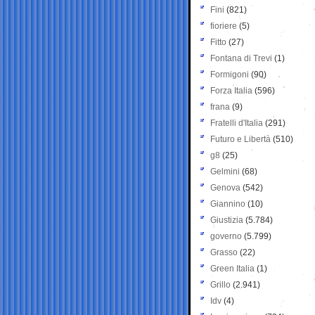
Fini
(821)
fioriere
(5)
Fitto
(27)
Fontana di Trevi
(1)
Formigoni
(90)
Forza Italia
(596)
frana
(9)
Fratelli d'Italia
(291)
Futuro e Libertà
(510)
g8
(25)
Gelmini
(68)
Genova
(542)
Giannino
(10)
Giustizia
(5.784)
governo
(5.799)
Grasso
(22)
Green Italia
(1)
Grillo
(2.941)
Idv
(4)