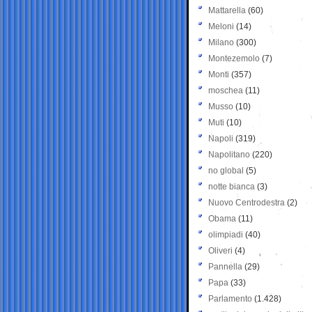
Mattarella
(60)
Meloni
(14)
Milano
(300)
Montezemolo
(7)
Monti
(357)
moschea
(11)
Musso
(10)
Muti
(10)
Napoli
(319)
Napolitano
(220)
no global
(5)
notte bianca
(3)
Nuovo Centrodestra
(2)
Obama
(11)
olimpiadi
(40)
Oliveri
(4)
Pannella
(29)
Papa
(33)
Parlamento
(1.428)