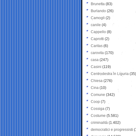
Brunetta
(83)
Burlando
(26)
Camogli
(2)
canile
(4)
Cappello
(8)
Caprotti
(2)
Caritas
(6)
carovita
(170)
casa
(247)
Casini
(119)
Centrodestra in Liguria
(35
Chiesa
(276)
Cina
(10)
Comune
(342)
Coop
(7)
Cossiga
(7)
Costume
(5.581)
criminalità
(1.402)
democratici e progressisti
(