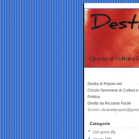
Destra di Popolo.net
Circolo Genovese di Cultura e
Politica
Diretto da Riccardo Fucile
Scrivici: destradipopolo@gma
Categorie
100 giorni
(5)