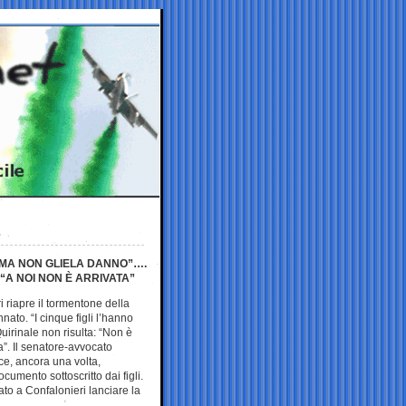
TA MA NON GLIELA DANNO”….
 “A NOI NON È ARRIVATA”
i riapre il tormentone della
ato. “I cinque figli l’hanno
Quirinale non risulta: “Non è
a”. Il senatore-avvocato
e, ancora una volta,
ocumento sottoscritto dai figli.
ato a Confalonieri lanciare la