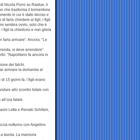
s di Nicola Porro su Raidue, il
ano che trasforma il tormentone
omento in cui è stato deciso e
 di farla chiedere ai figli, i figli
 mi sembra ovvio, solo che è
: i figli la chiedono e non gliela
r farla arrivare”. Ancora: “Le
renda, si deve arrendere”.
llo: “Napolitano fa ancora in
one dei falchi.
far arrivare la domanda al
di 15 giorni fa. I figli erano
 andare allo scontro totale con
all’ora fatale.
ianni Letta e Renato Schifani,
 faccia notturno con Angelino
a a tavola. La manovra