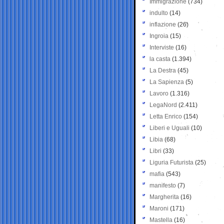
Immigrazione
(734)
indulto
(14)
inflazione
(26)
Ingroia
(15)
Interviste
(16)
la casta
(1.394)
La Destra
(45)
La Sapienza
(5)
Lavoro
(1.316)
LegaNord
(2.411)
Letta Enrico
(154)
Liberi e Uguali
(10)
Libia
(68)
Libri
(33)
Liguria Futurista
(25)
mafia
(543)
manifesto
(7)
Margherita
(16)
Maroni
(171)
Mastella
(16)