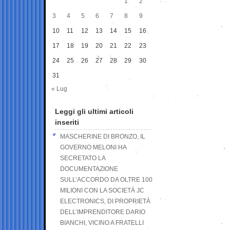
1
2
3
4
5
6
7
8
9
10
11
12
13
14
15
16
17
18
19
20
21
22
23
24
25
26
27
28
29
30
31
« Lug
Leggi gli ultimi articoli
inseriti
MASCHERINE DI BRONZO, IL
GOVERNO MELONI HA
SECRETATO LA
DOCUMENTAZIONE
SULL’ACCORDO DA OLTRE 100
MILIONI CON LA SOCIETÀ JC
ELECTRONICS, DI PROPRIETÀ
DELL’IMPRENDITORE DARIO
BIANCHI, VICINO A FRATELLI