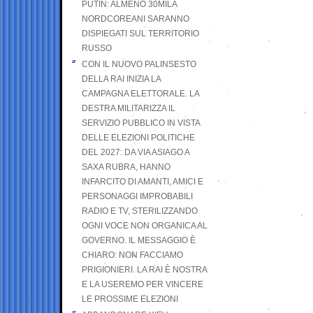
PUTIN: ALMENO 30MILA
NORDCOREANI SARANNO
DISPIEGATI SUL TERRITORIO
RUSSO
CON IL NUOVO PALINSESTO
DELLA RAI INIZIA LA
CAMPAGNA ELETTORALE. LA
DESTRA MILITARIZZA IL
SERVIZIO PUBBLICO IN VISTA
DELLE ELEZIONI POLITICHE
DEL 2027: DA VIA ASIAGO A
SAXA RUBRA, HANNO
INFARCITO DI AMANTI, AMICI E
PERSONAGGI IMPROBABILI
RADIO E TV, STERILIZZANDO
OGNI VOCE NON ORGANICA AL
GOVERNO. IL MESSAGGIO È
CHIARO: NON FACCIAMO
PRIGIONIERI. LA RAI È NOSTRA
E LA USEREMO PER VINCERE
LE PROSSIME ELEZIONI