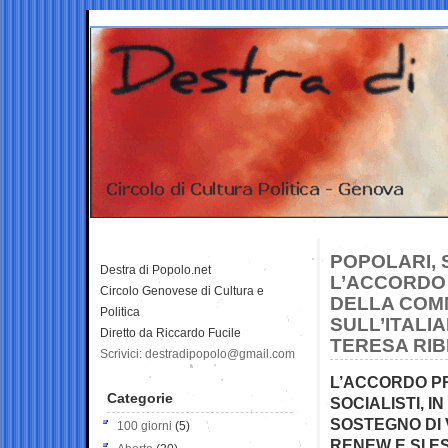
POPOLARI, 
Destra di Popolo.net
L’ACCORDO 
Circolo Genovese di Cultura e
DELLA COMM
Politica
SULL’ITALI
Diretto da Riccardo Fucile
TERESA RI
Scrivici: destradipopolo@gmail.com
L’ACCORDO PR
Categorie
SOCIALISTI, I
SOSTEGNO DI 
100 giorni
(5)
RENEW E SI E