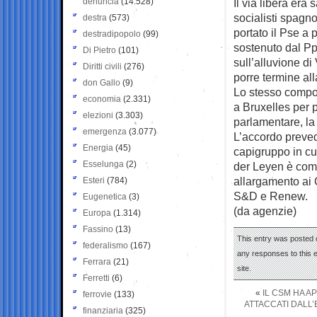
denuncia
(14.528)
Il via libera era
socialisti spagn
destra
(573)
portato il Pse a 
destradipopolo
(99)
sostenuto dal Pp
Di Pietro
(101)
sull’alluvione di
Diritti civili
(276)
porre termine all
don Gallo
(9)
Lo stesso comport
economia
(2.331)
a Bruxelles per 
elezioni
(3.303)
parlamentare, la
emergenza
(3.077)
L’accordo preved
Energia
(45)
capigruppo in cu
Esselunga
(2)
der Leyen è comp
allargamento ai C
Esteri
(784)
S&D e Renew.
Eugenetica
(3)
(da agenzie)
Europa
(1.314)
Fassino
(13)
This entry was posted 
federalismo
(167)
any responses to this 
Ferrara
(21)
site.
Ferretti
(6)
«
IL CSM HA A
ferrovie
(133)
ATTACCATI DALL’
finanziaria
(325)