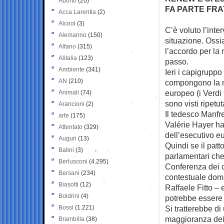
Aborto
(20)
FA PARTE FRAT
Acca Larentia
(2)
Alcool
(3)
C’è voluto l’int
Alemanno
(150)
situazione.
Ossi
Alfano
(315)
l’accordo per l
Alitalia
(123)
passo.
Ambiente
(341)
Ieri i capigruppo 
AN
(210)
compongono la m
europeo (i Verdi 
Animali
(74)
sono visti ripetu
Arancioni
(2)
Il tedesco Manfr
arte
(175)
Valérie Hayer ha
Attentato
(329)
dell’esecutivo eu
Auguri
(13)
Quindi se il patt
Batini
(3)
parlamentari che
Berlusconi
(4.295)
Conferenza dei c
Bersani
(234)
contestuale doma
Biasotti
(12)
Raffaele Fitto – 
Boldrini
(4)
potrebbe essere 
Bossi
(1.221)
Si tratterebbe di
maggioranza dei 
Brambilla
(38)