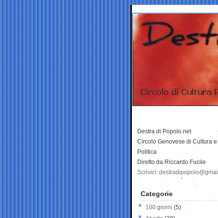
Destra di Popolo.net
Circolo Genovese di Cultura e
Politica
Diretto da Riccardo Fucile
Scrivici: destradipopolo@gma
Categorie
100 giorni
(5)