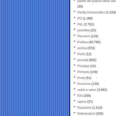
partito del popolo della libe
(30)
Partito Democratico
(1.034)
PD
(1.188)
PdL
(2.781)
pedofilia
(25)
Pensioni
(129)
Politica
(40.790)
polizia
(253)
Porto
(12)
povertà
(502)
Presepe
(14)
Primarie
(149)
Prodi
(52)
Provincia
(139)
radici e valori
(3.682)
RAI
(359)
rapine
(37)
Razzismo
(1.410)
Referendum
(200)