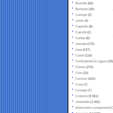
Brunetta
(83)
Burlando
(26)
Camogli
(2)
canile
(4)
Cappello
(8)
Caprotti
(2)
Caritas
(6)
carovita
(170)
casa
(247)
Casini
(119)
Centrodestra in Liguria
(35
Chiesa
(276)
Cina
(10)
Comune
(342)
Coop
(7)
Cossiga
(7)
Costume
(5.581)
criminalità
(1.402)
democratici e progressisti
(