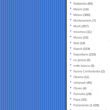
Mattarella
(60)
Meloni
(14)
Milano
(300)
Montezemolo
(7)
Monti
(357)
moschea
(11)
Musso
(10)
Muti
(10)
Napoli
(319)
Napolitano
(220)
no global
(5)
notte bianca
(3)
Nuovo Centrodestra
(2)
Obama
(11)
olimpiadi
(40)
Oliveri
(4)
Pannella
(29)
Papa
(33)
Parlamento
(1.428)