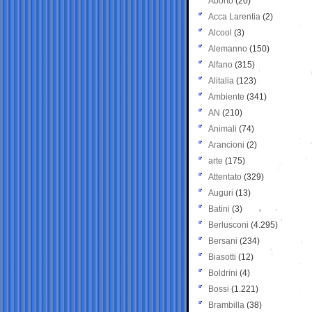
Aborto
(20)
Acca Larentia
(2)
Alcool
(3)
Alemanno
(150)
Alfano
(315)
Alitalia
(123)
Ambiente
(341)
AN
(210)
Animali
(74)
Arancioni
(2)
arte
(175)
Attentato
(329)
Auguri
(13)
Batini
(3)
Berlusconi
(4.295)
Bersani
(234)
Biasotti
(12)
Boldrini
(4)
Bossi
(1.221)
Brambilla
(38)