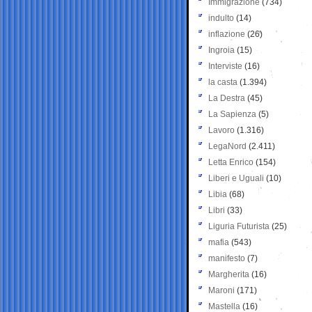
Immigrazione
(734)
indulto
(14)
inflazione
(26)
Ingroia
(15)
Interviste
(16)
la casta
(1.394)
La Destra
(45)
La Sapienza
(5)
Lavoro
(1.316)
LegaNord
(2.411)
Letta Enrico
(154)
Liberi e Uguali
(10)
Libia
(68)
Libri
(33)
Liguria Futurista
(25)
mafia
(543)
manifesto
(7)
Margherita
(16)
Maroni
(171)
Mastella
(16)