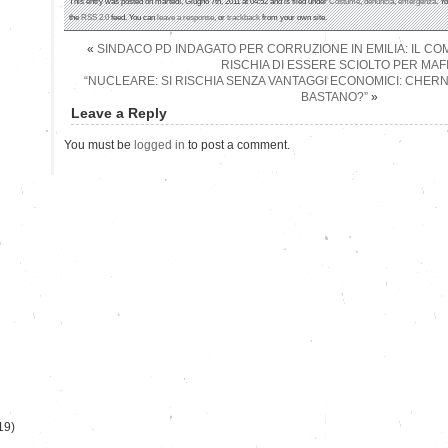
This entry was posted on martedì, Giugno 7th, 2011 at 04:52 and is filed under
Costume
,
denuncia
,
emergenza
. Y
the
RSS 2.0
feed. You can
leave a response
, or
trackback
from your own site.
«
SINDACO PD INDAGATO PER CORRUZIONE IN EMILIA: IL C
RISCHIA DI ESSERE SCIOLTO PER MAF
“NUCLEARE: SI RISCHIA SENZA VANTAGGI ECONOMICI: CHER
BASTANO?”
»
Leave a Reply
You must be
logged in
to post a comment.
)
19)