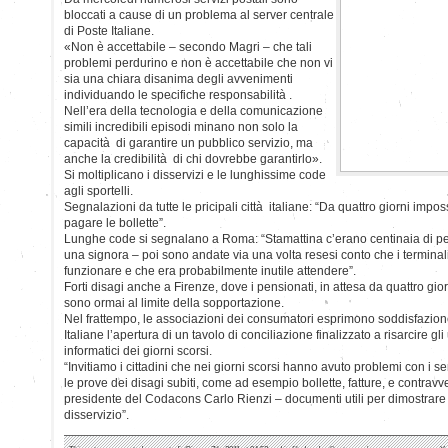
bloccati a cause di un problema al server centrale
di Poste Italiane.
«Non è accettabile – secondo Magri – che tali
problemi perdurino e non è accettabile che non vi
sia una chiara disanima degli avvenimenti
individuando le specifiche responsabilità .
Nell’era della tecnologia e della comunicazione
simili incredibili episodi minano non solo la
capacità di garantire un pubblico servizio, ma
anche la credibilità di chi dovrebbe garantirlo».
Si moltiplicano i disservizi e le lunghissime code
agli sportelli.
Segnalazioni da tutte le pricipali città italiane: “Da quattro giorni impo
pagare le bollette”.
Lunghe code si segnalano a Roma: “Stamattina c’erano centinaia di pe
una signora – poi sono andate via una volta resesi conto che i termina
funzionare e che era probabilmente inutile attendere”.
Forti disagi anche a Firenze, dove i pensionati, in attesa da quattro giorn
sono ormai al limite della sopportazione.
Nel frattempo, le associazioni dei consumatori esprimono soddisfazio
Italiane l’apertura di un tavolo di conciliazione finalizzato a risarcire gl
informatici dei giorni scorsi.
“Invitiamo i cittadini che nei giorni scorsi hanno avuto problemi con i se
le prove dei disagi subiti, come ad esempio bollette, fatture, e contravv
presidente del Codacons Carlo Rienzi – documenti utili per dimostrare i
disservizio”.