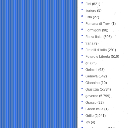
Fini
(821)
fioriere
(5)
Fitto
(27)
Fontana di Trevi
(1)
Formigoni
(90)
Forza Italia
(596)
frana
(9)
Fratelli d'Italia
(291)
Futuro e Libertà
(510)
g8
(25)
Gelmini
(68)
Genova
(542)
Giannino
(10)
Giustizia
(5.784)
governo
(5.799)
Grasso
(22)
Green Italia
(1)
Grillo
(2.941)
Idv
(4)