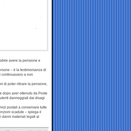
ssibile avere la pensione e
rsone – è la testimonianza di
li continuavano a non
i di poter ritirare la pensione,
ne dopo aver ottenuto da Poste
i utenti danneggiati dai disagi
rvizi postali a conservare tutte
enzioni scadute – spiega il
 danni materiali legati al