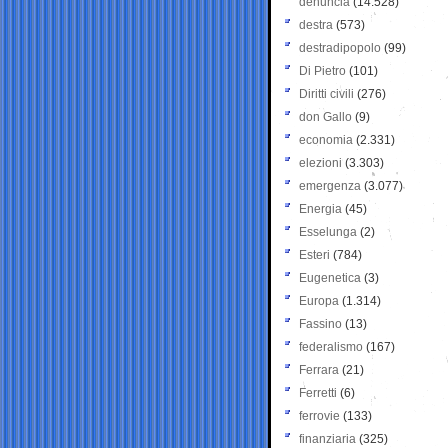
denuncia
(14.528)
destra
(573)
destradipopolo
(99)
Di Pietro
(101)
Diritti civili
(276)
don Gallo
(9)
economia
(2.331)
elezioni
(3.303)
emergenza
(3.077)
Energia
(45)
Esselunga
(2)
Esteri
(784)
Eugenetica
(3)
Europa
(1.314)
Fassino
(13)
federalismo
(167)
Ferrara
(21)
Ferretti
(6)
ferrovie
(133)
finanziaria
(325)