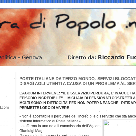
POSTE ITALIANE DA TERZO MONDO: SERVIZI BLOCCATI
DISAGI AGLI UTENTI A CAUSA DI UN PROBLEMA AL S
L’AGCOM INTERVIENE: “IL DISSERVIZIO PERDURA, E’ INACCETTAB
EPISODIO INCREDIBILE”… MIGLIAIA DI PENSIONATI COSTRETTI A
MOLTI SONO IN DIFFICOLTA’ PER NON POTER NEANCHE RITIRA
il.com
PERMETTE LORO DI VIVERE
«Non è accettabile il perdurare dell’incredibile disservizio che sta anc
sistema informatico di Poste Italiane».
Lo afferma in una nota il commissario dell’Agcom
Gianluigi Magri.
Da mercoledì numerosi servizi postali sono