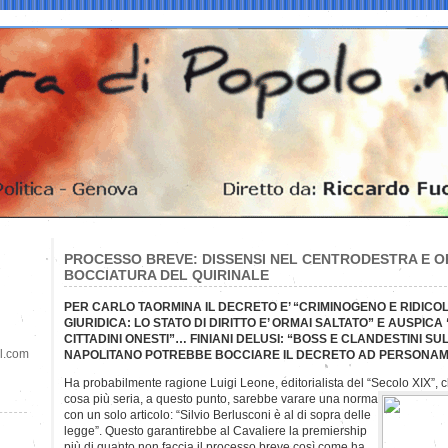
PROCESSO BREVE: DISSENSI NEL CENTRODESTRA E OR
BOCCIATURA DEL QUIRINALE
PER CARLO TAORMINA IL DECRETO E’ “CRIMINOGENO E RIDICOLO
GIURIDICA: LO STATO DI DIRITTO E’ ORMAI SALTATO” E AUSPICA
CITTADINI ONESTI”… FINIANI DELUSI: “BOSS E CLANDESTINI S
il.com
NAPOLITANO POTREBBE BOCCIARE IL DECRETO AD PERSONA
Ha probabilmente ragione Luigi Leone, editorialista del “Secolo XIX”,
cosa più seria, a questo punto, sarebbe varare una norma
con un solo articolo: “Silvio Berlusconi è al di sopra delle
legge”. Questo garantirebbe al Cavaliere la premiership
più di quanto non faccia il processo breve così come ha