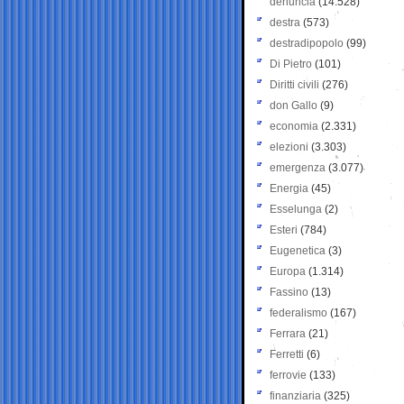
denuncia
(14.528)
destra
(573)
destradipopolo
(99)
Di Pietro
(101)
Diritti civili
(276)
don Gallo
(9)
economia
(2.331)
elezioni
(3.303)
emergenza
(3.077)
Energia
(45)
Esselunga
(2)
Esteri
(784)
Eugenetica
(3)
Europa
(1.314)
Fassino
(13)
federalismo
(167)
Ferrara
(21)
Ferretti
(6)
ferrovie
(133)
finanziaria
(325)