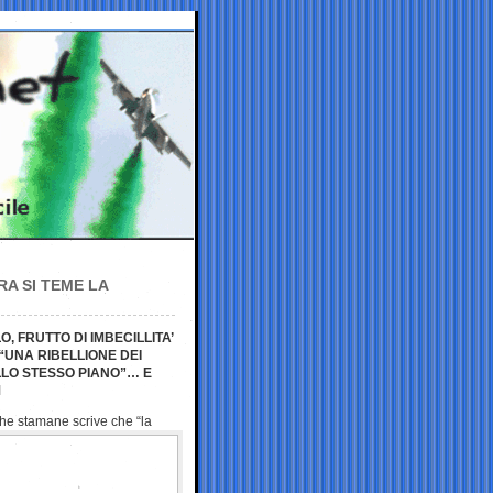
A SI TEME LA
, FRUTTO DI IMBECILLITA’
 “UNA RIBELLIONE DEI
ULLO STESSO PIANO”… E
M
 che stamane scrive che
“la