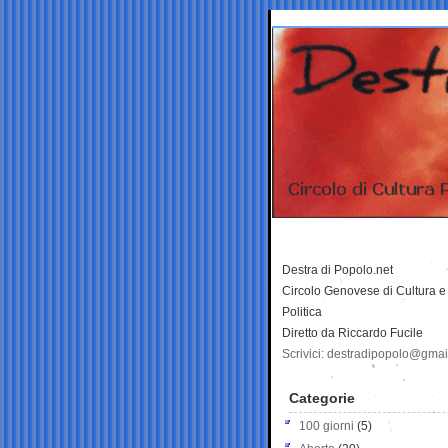
Destra di Popolo.net
Circolo Genovese di Cultura e
Politica
Diretto da Riccardo Fucile
Scrivici: destradipopolo@gma
Categorie
100 giorni
(5)