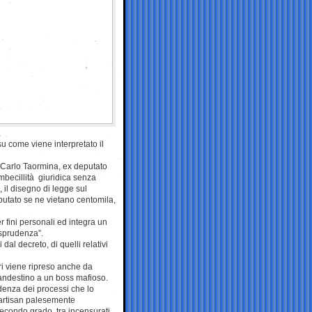
su come viene interpretato il
 Carlo Taormina, ex deputato
 imbecillità giuridica senza
, il disegno di legge sul
putato se ne vietano centomila,
r fini personali ed integra un
urisprudenza”.
dal decreto, di quelli relativi
rri viene ripreso anche da
landestino a un boss mafioso.
denza dei processi che lo
bipartisan palesemente
secondo grado, tra incensurati