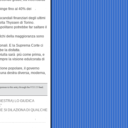
pinge fino al 40% dei
candali finanziari degli ultimi
della Thyssen di Torino.
apolitano potrebbe far saltare il
alchi della maggioranza sono
zionali. E la Suprema Corte ci
e la disfatta.
o. Nulla sarà più come prima, e
mpre la visione edulcorata di
zione popolare, il governo
i una destra diversa, moderna,
sponses to this entry through the
RSS 2.0
feed.
ESTRA) LO GIUDICA
”
INE SI DILAZIONA DI QUALCHE