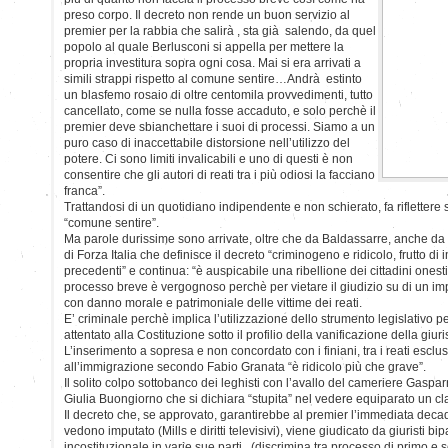
preso corpo. Il decreto non rende un buon servizio al
premier per la rabbia che salirà , sta già salendo, da quel
popolo al quale Berlusconi si appella per mettere la
propria investitura sopra ogni cosa. Mai si era arrivati a
simili strappi rispetto al comune sentire…Andrà estinto
un blasfemo rosaio di oltre centomila provvedimenti, tutto
cancellato, come se nulla fosse accaduto, e solo perchè il
premier deve sbianchettare i suoi di processi. Siamo a un
puro caso di inaccettabile distorsione nell’utilizzo del
potere. Ci sono limiti invalicabili e uno di questi è non
consentire che gli autori di reati tra i più odiosi la facciano
franca”.
Trattandosi di un quotidiano indipendente e non schierato, fa riflettere 
“comune sentire”.
Ma parole durissime sono arrivate, oltre che da Baldassarre, anche da
di Forza Italia che definisce il decreto “criminogeno e ridicolo, frutto di
precedenti” e continua: “è auspicabile una ribellione dei cittadini onesti
processo breve è vergognoso perchè per vietare il giudizio su di un im
con danno morale e patrimoniale delle vittime dei reati.
E’ criminale perchè implica l’utilizzazione dello strumento legislativo pe
attentato alla Costituzione sotto il profilio della vanificazione della gi
L’inserimento a sopresa e non concordato con i finiani, tra i reati esclusi 
all’immigrazione secondo Fabio Granata “è ridicolo più che grave”.
Il solito colpo sottobanco dei leghisti con l’avallo del cameriere Gaspa
Giulia Buongiorno che si dichiara “stupita” nel vedere equiparato un c
Il decreto che, se approvato, garantirebbe al premier l’immediata deca
vedono imputato (Mills e diritti televisivi), viene giudicato da giuristi 
incostituzionale in varie sue parti (discrimina tra processo di primo e 