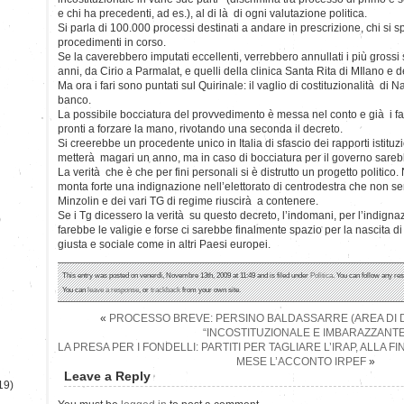
e chi ha precedenti, ad es.), al di là di ogni valutazione politica.
Si parla di 100.000 processi destinati a andare in prescrizione, chi si s
procedimenti in corso.
Se la caverebbero imputati eccellenti, verrebbero annullati i più grossi s
anni, da Cirio a Parmalat, e quelli della clinica Santa Rita di MIlano e 
Ma ora i fari sono puntati sul Quirinale: il vaglio di costituzionalità di N
banco.
La possibile bocciatura del provvedimento è messa nel conto e già i f
pronti a forzare la mano, rivotando una seconda il decreto.
Si creerebbe un procedente unico in Italia di sfascio dei rapporti istitu
metterà magari un anno, ma in caso di bocciatura per il governo sarebb
La verità che è che per fini personali si è distrutto un progetto politic
monta forte una indignazione nell’elettorato di centrodestra che non se
Minzolin e dei vari TG di regime riuscirà a contenere.
Se i Tg dicessero la verità su questo decreto, l’indomani, per l’indigna
)
farebbe le valigie e forse ci sarebbe finalmente spazio per la nascita d
giusta e sociale come in altri Paesi europei.
This entry was posted on venerdì, Novembre 13th, 2009 at 11:49 and is filed under
Politica
. You can follow any re
You can
leave a response
, or
trackback
from your own site.
«
PROCESSO BREVE: PERSINO BALDASSARRE (AREA DI D
“INCOSTITUZIONALE E IMBARAZZANTE
LA PRESA PER I FONDELLI: PARTITI PER TAGLIARE L’IRAP, ALLA F
MESE L’ACCONTO IRPEF
»
Leave a Reply
19)