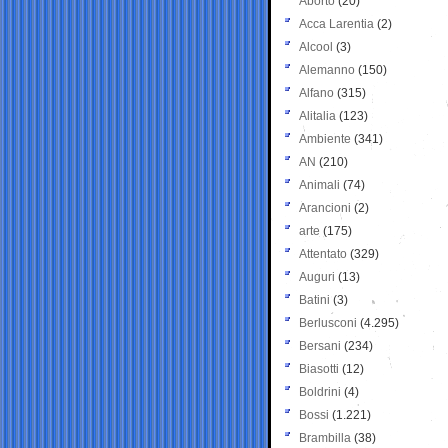
Aborto
(20)
Acca Larentia
(2)
Alcool
(3)
Alemanno
(150)
Alfano
(315)
Alitalia
(123)
Ambiente
(341)
AN
(210)
Animali
(74)
Arancioni
(2)
arte
(175)
Attentato
(329)
Auguri
(13)
Batini
(3)
Berlusconi
(4.295)
Bersani
(234)
Biasotti
(12)
Boldrini
(4)
Bossi
(1.221)
Brambilla
(38)