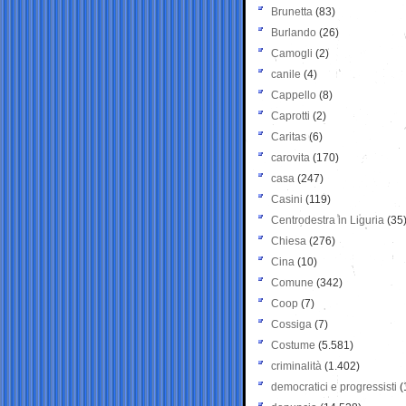
Brunetta
(83)
Burlando
(26)
Camogli
(2)
canile
(4)
Cappello
(8)
Caprotti
(2)
Caritas
(6)
carovita
(170)
casa
(247)
Casini
(119)
Centrodestra in Liguria
(35
Chiesa
(276)
Cina
(10)
Comune
(342)
Coop
(7)
Cossiga
(7)
Costume
(5.581)
criminalità
(1.402)
democratici e progressisti
(