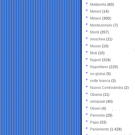
Mattarella
(60)
Meloni
(14)
Milano
(300)
Montezemolo
(7)
Monti
(357)
moschea
(11)
Musso
(10)
Muti
(10)
Napoli
(319)
Napolitano
(220)
no global
(5)
notte bianca
(3)
Nuovo Centrodestra
(2)
Obama
(11)
olimpiadi
(40)
Oliveri
(4)
Pannella
(29)
Papa
(33)
Parlamento
(1.428)