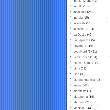
Immigrazione
(734)
indulto
(14)
inflazione
(26)
Ingroia
(15)
Interviste
(16)
la casta
(1.394)
La Destra
(45)
La Sapienza
(5)
Lavoro
(1.316)
LegaNord
(2.411)
Letta Enrico
(154)
Liberi e Uguali
(10)
Libia
(68)
Libri
(33)
Liguria Futurista
(25)
mafia
(543)
manifesto
(7)
Margherita
(16)
Maroni
(171)
Mastella
(16)