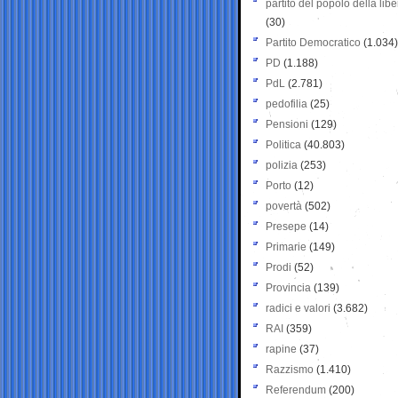
partito del popolo della libe
(30)
Partito Democratico
(1.034)
PD
(1.188)
PdL
(2.781)
pedofilia
(25)
Pensioni
(129)
Politica
(40.803)
polizia
(253)
Porto
(12)
povertà
(502)
Presepe
(14)
Primarie
(149)
Prodi
(52)
Provincia
(139)
radici e valori
(3.682)
RAI
(359)
rapine
(37)
Razzismo
(1.410)
Referendum
(200)