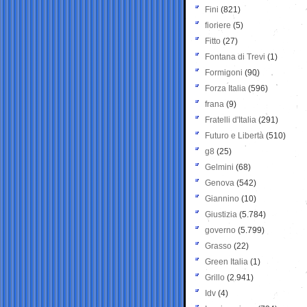
Fini
(821)
fioriere
(5)
Fitto
(27)
Fontana di Trevi
(1)
Formigoni
(90)
Forza Italia
(596)
frana
(9)
Fratelli d'Italia
(291)
Futuro e Libertà
(510)
g8
(25)
Gelmini
(68)
Genova
(542)
Giannino
(10)
Giustizia
(5.784)
governo
(5.799)
Grasso
(22)
Green Italia
(1)
Grillo
(2.941)
Idv
(4)