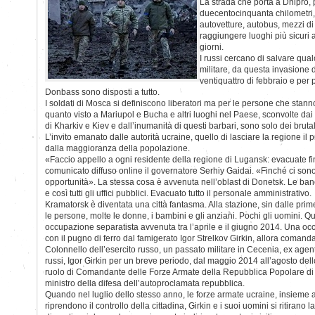
La strada che porta a Dnipro, 
duecentocinquanta chilometri,
autovetture, autobus, mezzi di
raggiungere luoghi più sicuri 
giorni.
I russi cercano di salvare qua
militare, da questa invasione d
ventiquattro di febbraio e per 
Donbass sono disposti a tutto.
I soldati di Mosca si definiscono liberatori ma per le persone che stann
quanto visto a Mariupol e Bucha e altri luoghi nel Paese, sconvolte da
di Kharkiv e Kiev e dall’inumanità di questi barbari, sono solo dei bruta
L’invito emanato dalle autorità ucraine, quello di lasciare la regione il 
dalla maggioranza della popolazione.
«Faccio appello a ogni residente della regione di Lugansk: evacuate fin
comunicato diffuso online il governatore Serhiy Gaidai. «Finché ci sono
opportunità». La stessa cosa è avvenuta nell’oblast di Donetsk. Le ban
e così tutti gli uffici pubblici. Evacuato tutto il personale amministrativo.
Kramatorsk è diventata una città fantasma. Alla stazione, sin dalle prim
le persone, molte le donne, i bambini e gli anziani. Pochi gli uomini. Qui
occupazione separatista avvenuta tra l’aprile e il giugno 2014. Una occ
con il pugno di ferro dal famigerato Igor Strelkov Girkin, allora comanda
Colonnello dell’esercito russo, un passato militare in Cecenia, ex agente
russi, Igor Girkin per un breve periodo, dal maggio 2014 all’agosto dell
ruolo di Comandante delle Forze Armate della Repubblica Popolare di
ministro della difesa dell’autoproclamata repubblica.
Quando nel luglio dello stesso anno, le forze armate ucraine, insieme 
riprendono il controllo della cittadina, Girkin e i suoi uomini si ritirano 