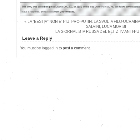
This entry was posted on giovedì, Aprile 7th, 2022 at 21:49 and is filed under
Politica
. You can follow any response
leave a response
, or
trackback
from your own site.
«
LA “BESTIA” NON E’ PIU’ PRO-PUTIN: LA SVOLTA FILO-UCRAIN
SALVINI, LUCA MORISI
LA GIORNALISTA RUSSA DEL BLITZ TV ANTI-PU
Leave a Reply
You must be
logged in
to post a comment.