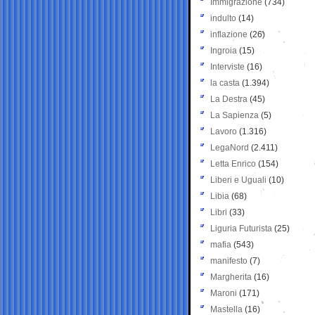
Immigrazione
(734)
indulto
(14)
inflazione
(26)
Ingroia
(15)
Interviste
(16)
la casta
(1.394)
La Destra
(45)
La Sapienza
(5)
Lavoro
(1.316)
LegaNord
(2.411)
Letta Enrico
(154)
Liberi e Uguali
(10)
Libia
(68)
Libri
(33)
Liguria Futurista
(25)
mafia
(543)
manifesto
(7)
Margherita
(16)
Maroni
(171)
Mastella
(16)