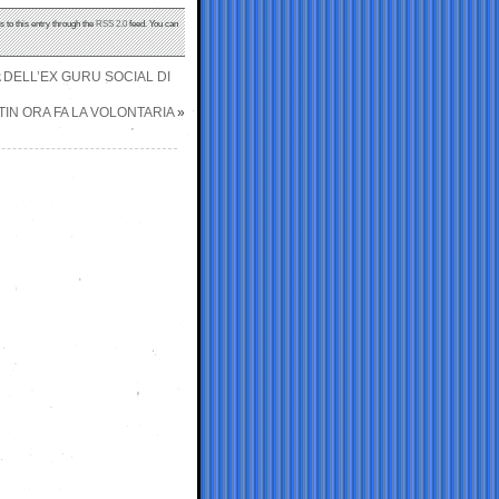
s to this entry through the
RSS 2.0
feed. You can
A DELL’EX GURU SOCIAL DI
TIN ORA FA LA VOLONTARIA
»