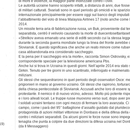
di morti e violenze, la maggior parte indirizzate contro i civili.
Le autorità ucraine hanno scoperto infatti, a distanza di anni, due foss
di militari catturati. Svariati sono in quel periodo gli omicidi e le sparizi
internazionale principalmente per essere oggi sul banco degli imputati 
l’abbattimento del volo di linea Malaysia Airlines 17 (noto anche come 
2014.
Un missile terra-aria di fabbricazione russa, un Buk, proveniente dal terr
separatista, centrò il velivolo causando la morte di duecentosettantase
«Strelkov aveva emanato una serie di editti secondo cui la stessa legg
durante la seconda guerra mondiale lungo la linea del fronte avrebbe 
Sloviansk. E questo significava che anche un reato minore come rubar
casa abbandonata era considerato saccheggio.
E la pena per il saccheggio era la morte», racconta Simon Ostrovsky, e
corrispondente speciale per la televisione americana Pbs.
Anche lui si trova in Ucraina in questi giorni. Nell’aprile 2014 era stato
)
Girkin. Tenuto per tre giorni in uno scantinato, interrogato e malmenato
miliziani.
Gli stessi che sequestrarono in quel periodo degli osservatori Osce: m
prigionieri in mano al governo ucraino. Gli stessi che rapirono, tortur
della chiesa pentecostale di Sloviansk. Accusati anche loro di essere s
protestante. Il nemico è di nuovo vicino, adesso. Molto più potente rispett
e i loro alleati locali. Le truppe russe muovono verso sud, dopo aver 
I soldati ucraini tentano con ogni mezzo di fermare la loro avanzata. Ci 
campo, come i parà del 95° battaglione d’assalto guidato dal pluridec
protagonista di azioni militari vittoriose in Donbass e della difesa dell
contro i miliziani separatisti. Da alcuni giorni le forze russe sono imp
tenaglia che punta a colpire da due direzioni la difesa ucraina nel Don
19)
(da Il Messaggero)