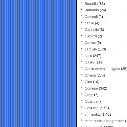
Brunetta
(83)
Burlando
(26)
Camogli
(2)
canile
(4)
Cappello
(8)
Caprotti
(2)
Caritas
(6)
carovita
(170)
casa
(247)
Casini
(119)
Centrodestra in Liguria
(35
Chiesa
(276)
Cina
(10)
Comune
(342)
Coop
(7)
Cossiga
(7)
Costume
(5.581)
criminalità
(1.402)
democratici e progressisti
(