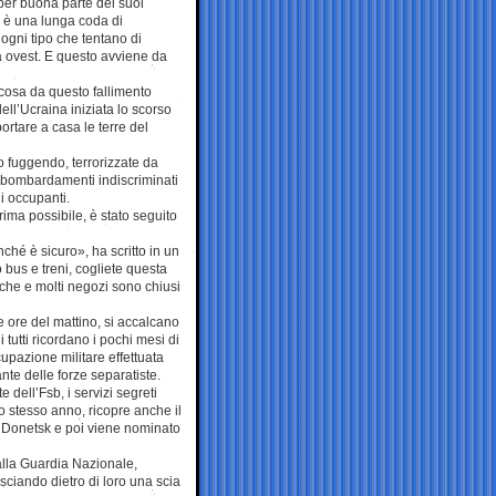
per buona parte dei suoi
 è una lunga coda di
 ogni tipo che tentano di
a ovest. E questo avviene da
lcosa da questo fallimento
ell’Ucraina iniziata lo scorso
portare a casa le terre del
o fuggendo, terrorizzate da
i bombardamenti indiscriminati
li occupanti.
prima possibile, è stato seguito
ché è sicuro», ha scritto in un
 bus e treni, cogliete questa
che e molti negozi sono chiusi
e ore del mattino, si accalcano
 tutti ricordano i pochi mesi di
upazione militare effettuata
nte delle forze separatiste.
 dell’Fsb, i servizi segreti
o stesso anno, ricopre anche il
 Donetsk e poi viene nominato
alla Guardia Nazionale,
lasciando dietro di loro una scia