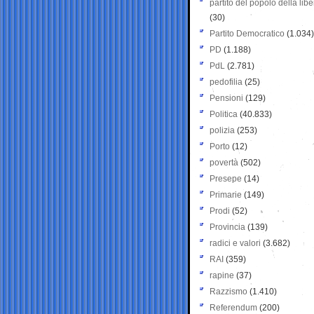
partito del popolo della libe
(30)
Partito Democratico
(1.034)
PD
(1.188)
PdL
(2.781)
pedofilia
(25)
Pensioni
(129)
Politica
(40.833)
polizia
(253)
Porto
(12)
povertà
(502)
Presepe
(14)
Primarie
(149)
Prodi
(52)
Provincia
(139)
radici e valori
(3.682)
RAI
(359)
rapine
(37)
Razzismo
(1.410)
Referendum
(200)