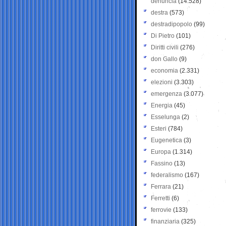
denuncia
(14.528)
destra
(573)
destradipopolo
(99)
Di Pietro
(101)
Diritti civili
(276)
don Gallo
(9)
economia
(2.331)
elezioni
(3.303)
emergenza
(3.077)
Energia
(45)
Esselunga
(2)
Esteri
(784)
Eugenetica
(3)
Europa
(1.314)
Fassino
(13)
federalismo
(167)
Ferrara
(21)
Ferretti
(6)
ferrovie
(133)
finanziaria
(325)