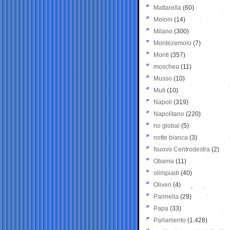
Mattarella
(60)
Meloni
(14)
Milano
(300)
Montezemolo
(7)
Monti
(357)
moschea
(11)
Musso
(10)
Muti
(10)
Napoli
(319)
Napolitano
(220)
no global
(5)
notte bianca
(3)
Nuovo Centrodestra
(2)
Obama
(11)
olimpiadi
(40)
Oliveri
(4)
Pannella
(29)
Papa
(33)
Parlamento
(1.428)