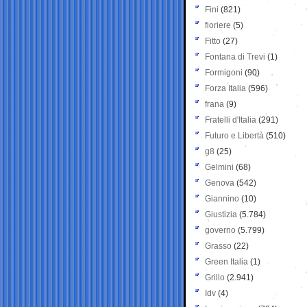
Fini
(821)
fioriere
(5)
Fitto
(27)
Fontana di Trevi
(1)
Formigoni
(90)
Forza Italia
(596)
frana
(9)
Fratelli d'Italia
(291)
Futuro e Libertà
(510)
g8
(25)
Gelmini
(68)
Genova
(542)
Giannino
(10)
Giustizia
(5.784)
governo
(5.799)
Grasso
(22)
Green Italia
(1)
Grillo
(2.941)
Idv
(4)