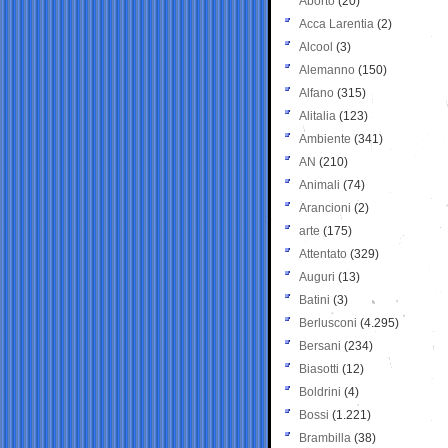
Aborto
(20)
Acca Larentia
(2)
Alcool
(3)
Alemanno
(150)
Alfano
(315)
Alitalia
(123)
Ambiente
(341)
AN
(210)
Animali
(74)
Arancioni
(2)
arte
(175)
Attentato
(329)
Auguri
(13)
Batini
(3)
Berlusconi
(4.295)
Bersani
(234)
Biasotti
(12)
Boldrini
(4)
Bossi
(1.221)
Brambilla
(38)