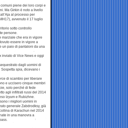
e comuni piene dei loro corpi e
oni. Ma Girkin è noto a livello
all’Aja al processo per
MH17), avvenuto il 17 luglio
itorio sotto controllo
tte persone.
e marziale che era in vigore
dovuto essere in vigore a
e un paio di pantaloni da una
x inviato di Vice News e oggi
 sequestrato dagli uomini di
. Sospetta spia, dicevano i
erce di scambio per liberare
arono e uccisero cinque membri
pie, solo perché di fede
o agli infiltrati russi del 2014
preso Izyum e Rubizhne.
sono i migliori uomini in
orato generale Zabdrodksy, già
a collina di Karachun nel 2014
egnate in una manovra a
bass.