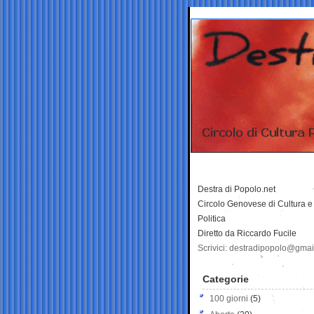
Destra di Popolo.net
Circolo Genovese di Cultura e
Politica
Diretto da Riccardo Fucile
Scrivici: destradipopolo@gma
Categorie
100 giorni
(5)