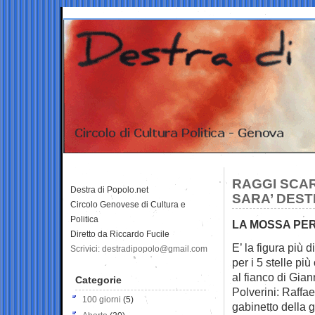
RAGGI SCAR
Destra di Popolo.net
SARA’ DEST
Circolo Genovese di Cultura e
Politica
LA MOSSA PE
Diretto da Riccardo Fucile
E’ la figura più 
Scrivici: destradipopolo@gmail.com
per i 5 stelle più
al fianco di Gi
Categorie
Polverini: Raffae
100 giorni
(5)
gabinetto della g