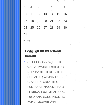
1
2
3
4
5
6
7
8
9
10
11
12
13
14
15
16
17
18
19
20
21
22
23
24
25
26
27
28
29
30
31
« Lug
Leggi gli ultimi articoli
inseriti
CE LA FARANNO QUESTA
VOLTA I PAVIDI LEGHISTI “DEL
NORD” A METTERE SOTTO
SCHIAFFO SALVINI? I
GOVERNATORI ATTILIO
FONTANA E MASSIMILIANO
FEDRIGA, INSIEME AL “DOGE”
LUCA ZAIA, SONO PRONTI A
FORMALIZZARE UNA