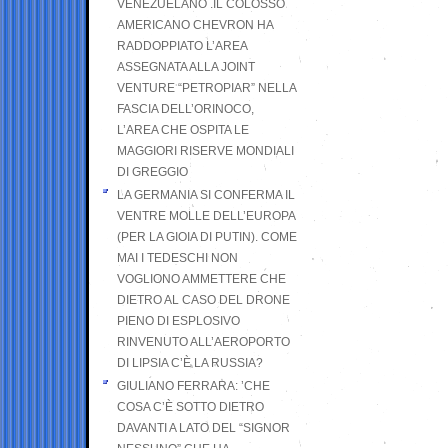
VENEZUELANO .IL COLOSSO
AMERICANO CHEVRON HA
RADDOPPIATO L’AREA
ASSEGNATA ALLA JOINT
VENTURE “PETROPIAR” NELLA
FASCIA DELL’ORINOCO,
L’AREA CHE OSPITA LE
MAGGIORI RISERVE MONDIALI
DI GREGGIO
LA GERMANIA SI CONFERMA IL
VENTRE MOLLE DELL’EUROPA
(PER LA GIOIA DI PUTIN). COME
MAI I TEDESCHI NON
VOGLIONO AMMETTERE CHE
DIETRO AL CASO DEL DRONE
PIENO DI ESPLOSIVO
RINVENUTO ALL’AEROPORTO
DI LIPSIA C’È LA RUSSIA?
GIULIANO FERRARA: ’CHE
COSA C’È SOTTO DIETRO
DAVANTI A LATO DEL “SIGNOR