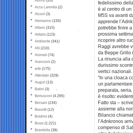
Aborto
(20)
fedelissimo dell
Acca Larentia
(2)
è al centro di un
Alcool
(3)
M5S va avanti da
Alemanno
(150)
apprende l’Adnkr
potrebbe finire a
Alfano
(315)
prossima settima
Alitalia
(123)
ricoprire altro ru
Ambiente
(341)
Raggi avrebbe vo
AN
(210)
da Beppe Grillo 
Animali
(74)
La rinuncia alla 
Arancioni
(2)
durissimo scontro
arte
(175)
vertici nazionali.
Attentato
(329)
“In una cloaca 
Auguri
(13)
un parlamentare
Batini
(3)
preparata, seria,
è risolto: eviden
Berlusconi
(4.295)
Fatto sta – scriv
Bersani
(234)
assieme alla nom
Biasotti
(12)
Bilancio chiamat
Boldrini
(4)
l’Adnkronos arriv
Bossi
(1.221)
compenso di Salv
Brambilla
(38)