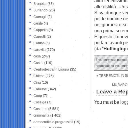
altro fedelissimo
Brunetta
(83)
alle ostilità . U
Burlando
(26)
Si va dunque ver
Camogli
(2)
per le nomine ne
canile
(4)
nei giorni scorsi
Cappello
(8)
una prima screma
È questo il nuo
Caprotti
(2)
portare avanti pe
Caritas
(6)
(da “
Huffingtnp
carovita
(170)
casa
(247)
This entry was posted 
Casini
(119)
responses to this entr
Centrodestra in Liguria
(35)
«
TERREMOTI: IN 5
Chiesa
(276)
Cina
(10)
MURARO 
Comune
(342)
Leave a Rep
Coop
(7)
You must be
log
Cossiga
(7)
Costume
(5.581)
criminalità
(1.402)
democratici e progressisti
(19)