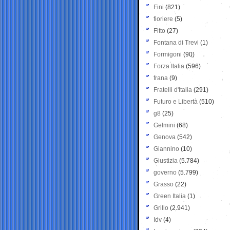
Fini
(821)
fioriere
(5)
Fitto
(27)
Fontana di Trevi
(1)
Formigoni
(90)
Forza Italia
(596)
frana
(9)
Fratelli d'Italia
(291)
Futuro e Libertà
(510)
g8
(25)
Gelmini
(68)
Genova
(542)
Giannino
(10)
Giustizia
(5.784)
governo
(5.799)
Grasso
(22)
Green Italia
(1)
Grillo
(2.941)
Idv
(4)