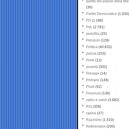
partito del popolo della libe
(30)
Partito Democratico
(1.034)
PD
(1.188)
PdL
(2.781)
pedofilia
(25)
Pensioni
(129)
Politica
(40.833)
polizia
(253)
Porto
(12)
povertà
(502)
Presepe
(14)
Primarie
(149)
Prodi
(52)
Provincia
(139)
radici e valori
(3.682)
RAI
(359)
rapine
(37)
Razzismo
(1.410)
Referendum
(200)