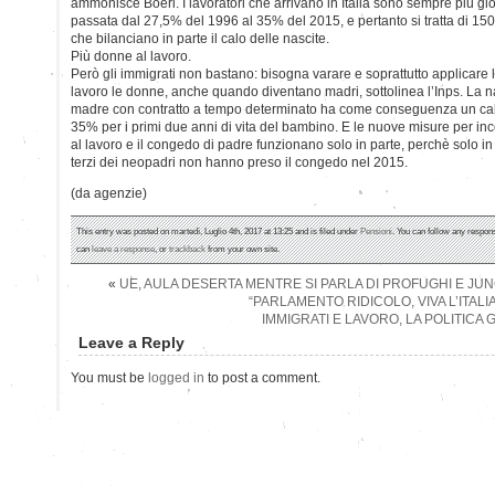
ammonisce Boeri. I lavoratori che arrivano in Italia sono sempre più gi
passata dal 27,5% del 1996 al 35% del 2015, e pertanto si tratta di 150.
che bilanciano in parte il calo delle nascite.
Più donne al lavoro.
Però gli immigrati non bastano: bisogna varare e soprattutto applicare l
lavoro le donne, anche quando diventano madri, sottolinea l’Inps. La na
madre con contratto a tempo determinato ha come conseguenza un calo
35% per i primi due anni di vita del bambino. E le nuove misure per ince
al lavoro e il congedo di padre funzionano solo in parte, perchè solo i
terzi dei neopadri non hanno preso il congedo nel 2015.
(da agenzie)
This entry was posted on martedì, Luglio 4th, 2017 at 13:25 and is filed under
Pensioni
. You can follow any respons
can
leave a response
, or
trackback
from your own site.
«
UE, AULA DESERTA MENTRE SI PARLA DI PROFUGHI E JUNC
“PARLAMENTO RIDICOLO, VIVA L’ITALIA
IMMIGRATI E LAVORO, LA POLITICA 
Leave a Reply
You must be
logged in
to post a comment.