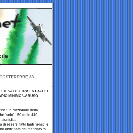
 COSTEREBBE 38
E IL SALDO TRA ENTRATE E
ARIO MINIMO”..ABUSO
Istituto Nazionale della
he “solo” 150 delle 440
nsionistico.
 di essersi fatto tanti nemici e
ura anticipata del mandato “si