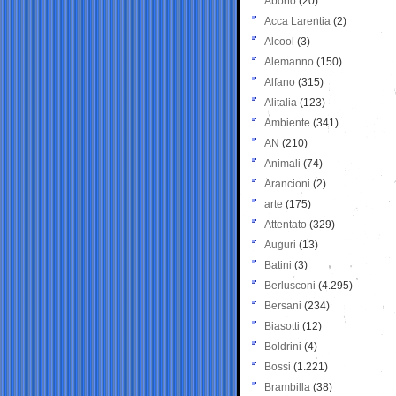
Aborto
(20)
Acca Larentia
(2)
Alcool
(3)
Alemanno
(150)
Alfano
(315)
Alitalia
(123)
Ambiente
(341)
AN
(210)
Animali
(74)
Arancioni
(2)
arte
(175)
Attentato
(329)
Auguri
(13)
Batini
(3)
Berlusconi
(4.295)
Bersani
(234)
Biasotti
(12)
Boldrini
(4)
Bossi
(1.221)
Brambilla
(38)