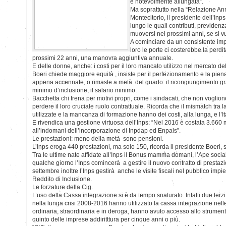
è notevolmente allungata”.
Ma soprattutto nella “Relazione A
Montecitorio, il presidente dell’Inps 
lungo le quali contributi, previden
muoversi nei prossimi anni, se si vuo
A cominciare da un consistente imp
loro le porte ci costerebbe la perdit
prossimi 22 anni, una manovra aggiuntiva annuale.
E delle donne, anche: i costi per il loro mancato utilizzo nel mercato de
Boeri chiede maggiore equità , insiste per il perfezionamento e la pien
appena accennate, o rimaste a metà del guado: il ricongiungimento gratu
minimo d’inclusione, il salario minimo.
Bacchetta chi frena per motivi propri, come i sindacati, che non voglion
perdere il loro cruciale ruolo contrattuale. Ricorda che il mismatch tra
utilizzate e la mancanza di formazione hanno dei costi, alla lunga, e l’Ita
E rivendica una gestione virtuosa dell’Inps: “Nel 2016 è costata 3.660 m
all’indomani dell’incorporazione di Inpdap ed Enpals”.
Le prestazioni: meno della metà sono pensioni.
L’Inps eroga 440 prestazioni, ma solo 150, ricorda il presidente Boeri, 
Tra le ultime nate affidate all’Inps il Bonus mamma domani, l’Ape social
qualche giorno l’Inps comincerà a gestire il nuovo contratto di prest
settembre inoltre l’Inps gestirà anche le visite fiscali nel pubblico impi
Reddito di Inclusione.
Le forzature della Cig.
L’uso della Cassa integrazione si è da tempo snaturato. Infatti due ter
nella lunga crisi 2008-2016 hanno utilizzato la cassa integrazione nelle
ordinaria, straordinaria e in deroga, hanno avuto accesso allo strument
quinto delle imprese addiritttura per cinque anni o più.