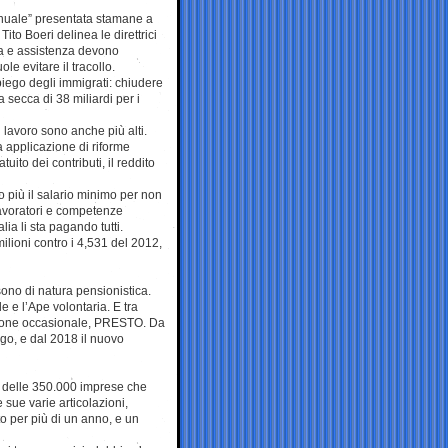
nnuale” presentata stamane a
Tito Boeri delinea le direttrici
za e assistenza devono
le evitare il tracollo.
iego degli immigrati: chiudere
a secca di 38 miliardi per i
l lavoro sono anche più alti.
a applicazione di riforme
ito dei contributi, il reddito
o più il salario minimo per non
 lavoratori e competenze
lia li sta pagando tutti.
ilioni contro i 4,531 del 2012,
sono di natura pensionistica.
e e l’Ape volontaria. E tra
azione occasionale, PRESTO. Da
ego, e dal 2018 il nuovo
zi delle 350.000 imprese che
 sue varie articolazioni,
o per più di un anno, e un