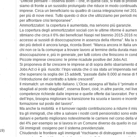
“Difficile pensare – osserva Boeri – che, in questi casi, si tratti di pro
siamo di fronte a un sussidio prolungato che riduce in modo continuativo
imprese. Circa un beneficiario su quattro di cassa integrazione nel 201
per più di nove mesi. Tutto questo ci dice che utilizziamo per periodi m
per affrontare crisi temporanee”.
Ammortizzatori: la copertura è aumentata, ma servono più garanzie.
La copertura degli ammortizzatori sociali con le ultime riforme è aumenta
stimiano che circa il 6% dei beneficiari Naspi nel biennio 2015-2016 n
accesso ai sussidi di disoccupazione in assenza della riforma”. Ma la 
dei più deboli è ancora lunga, ricorda Boeri: “Manca ancora in Italia un
chi non ce la fa comunque a trovare lavoro al termine della durata mas
disoccupazione e, più in generale, per tutti coloro che finiscono in cond
Piccole imprese crescono: le prime ricadute positive del Jobs Act.
Si proponeva di far crescere le imprese al di sopra dello sbarramento de
Jobs Act ci è già riuscito: l’Inps valuta che ci sia stata un’impennata n
)
che superano la soglia dei 15 addetti, “passate dalle 8.000 al mese di 
l’introduzione del contratto a tutele crescenti”.
Il mismatch: un male tutto italiano. L’Ocse assegna all’Italia il “primato 
sbagliati al posto sbagliato”, osserva Boeri, cioè, in altre parole, nel liv
competenze richieste dalle imprese e quelle offerte dai lavoratori. Per s
dell’Inps, bisogna migliorare la transizione tra scuola e lavoro e incenti
formazione sul posto del lavoro”.
Ma anche la mobilità e il turnover rapido contribuiscono a ridurre il mism
tra gli immigrati, che oltre a salvare i nostri conti pensionistici sono e
italiani e pertanto migliorano notevolmente le carriere nel corso della vit
del 4% per esempio se si lavora in un Comune diverso da quello in cui 
Gli immigrati: ossigeno per il sistema previdenziale.
19)
Chiudendo le frontiere agli immigrati “rischiamo di distruggere il nostro