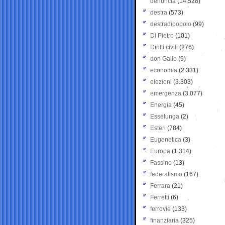
denuncia
(14.528)
destra
(573)
destradipopolo
(99)
Di Pietro
(101)
Diritti civili
(276)
don Gallo
(9)
economia
(2.331)
elezioni
(3.303)
emergenza
(3.077)
Energia
(45)
Esselunga
(2)
Esteri
(784)
Eugenetica
(3)
Europa
(1.314)
Fassino
(13)
federalismo
(167)
Ferrara
(21)
Ferretti
(6)
ferrovie
(133)
finanziaria
(325)