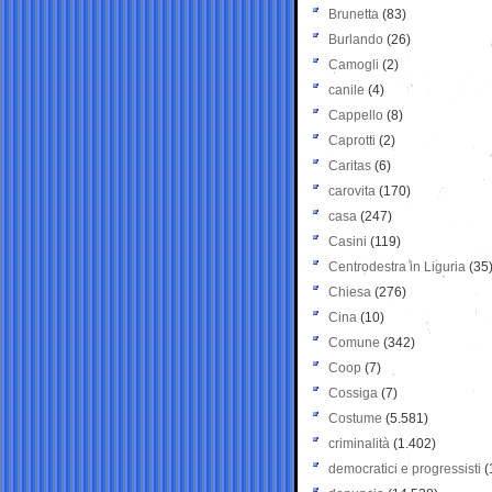
Brunetta
(83)
Burlando
(26)
Camogli
(2)
canile
(4)
Cappello
(8)
Caprotti
(2)
Caritas
(6)
carovita
(170)
casa
(247)
Casini
(119)
Centrodestra in Liguria
(35
Chiesa
(276)
Cina
(10)
Comune
(342)
Coop
(7)
Cossiga
(7)
Costume
(5.581)
criminalità
(1.402)
democratici e progressisti
(