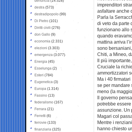
denuncia
(14.528)
imprenditori stra
destra
(573)
asfaltare anche 
destradipopolo
(99)
Parla la Serracc
Di Pietro
(101)
di veto da parte 
Diritti civili
(276)
funzionano allo
don Gallo
(9)
quando eravamo 
economia
(2.331)
mattina arriva l’
sono bersaniani, 
elezioni
(3.303)
Chiti, a Mineo, d
emergenza
(3.077)
Il più importante
Energia
(45)
Cruciale la richi
Esselunga
(2)
ammortizzatori so
Esteri
(784)
Ma i 40 firmatari 
Eugenetica
(3)
se per mandare s
Europa
(1.314)
meno (la maggior
Fassino
(13)
Il governo pensa
federalismo
(167)
potrebbe essere 
Ferrara
(21)
assunzione. Un 
Magari col passar
Ferretti
(6)
Mentre i renzian
ferrovie
(133)
hanno chiesto una
finanziaria
(325)