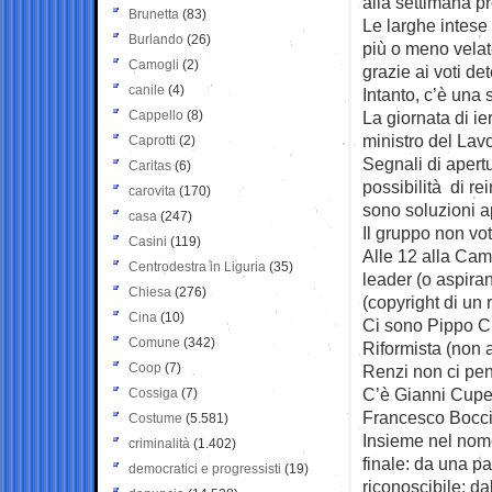
alla settimana pr
Brunetta
(83)
Le larghe intese 
Burlando
(26)
più o meno velat
Camogli
(2)
grazie ai voti det
canile
(4)
Intanto, c’è una s
Cappello
(8)
La giornata di ie
ministro del Lavo
Caprotti
(2)
Segnali di apert
Caritas
(6)
possibilità di rei
carovita
(170)
sono soluzioni ap
casa
(247)
Il gruppo non vot
Casini
(119)
Alle 12 alla Came
Centrodestra in Liguria
(35)
leader (o aspiran
Chiesa
(276)
(copyright di un 
Cina
(10)
Ci sono Pippo Ci
Comune
(342)
Riformista (non 
Coop
(7)
Renzi non ci pe
C’è Gianni Cuper
Cossiga
(7)
Francesco Boccia
Costume
(5.581)
Insieme nel nome
criminalità
(1.402)
finale: da una par
democratici e progressisti
(19)
riconoscibile; da