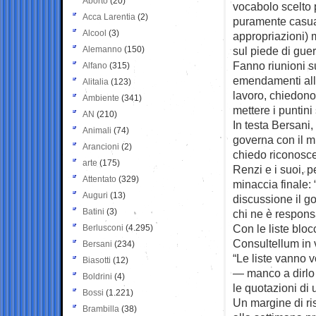
Aborto
(20)
vocabolo scelto 
Acca Larentia
(2)
puramente casual
Alcool
(3)
appropriazioni) 
Alemanno
(150)
sul piede di guer
Fanno riunioni s
Alfano
(315)
emendamenti all
Alitalia
(123)
lavoro, chiedono
Ambiente
(341)
mettere i puntini 
AN
(210)
In testa Bersani,
Animali
(74)
governa con il m
Arancioni
(2)
chiedo riconosce
arte
(175)
Renzi e i suoi, pe
Attentato
(329)
minaccia finale:
Auguri
(13)
discussione il go
Batini
(3)
chi ne è respons
Con le liste bloc
Berlusconi
(4.295)
Consultellum in 
Bersani
(234)
“Le liste vanno v
Biasotti
(12)
— manco a dirlo 
Boldrini
(4)
le quotazioni di
Bossi
(1.221)
Un margine di ri
Brambilla
(38)