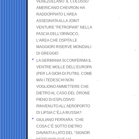
VENEZUELANO .IL COLOSSO
AMERICANO CHEVRON HA
RADDOPPIATO L’AREA
ASSEGNATA ALLA JOINT
VENTURE “PETROPIAR” NELLA
FASCIA DELL’ORINOCO,
L’AREA CHE OSPITA LE
MAGGIORI RISERVE MONDIALI
DI GREGGIO
LA GERMANIA SI CONFERMA IL
VENTRE MOLLE DELL’EUROPA
(PER LA GIOIA DI PUTIN). COME
MAI I TEDESCHI NON
VOGLIONO AMMETTERE CHE
DIETRO AL CASO DEL DRONE
PIENO DI ESPLOSIVO
RINVENUTO ALL’AEROPORTO
DI LIPSIA C’È LA RUSSIA?
GIULIANO FERRARA: ’CHE
COSA C’È SOTTO DIETRO
DAVANTI A LATO DEL “SIGNOR