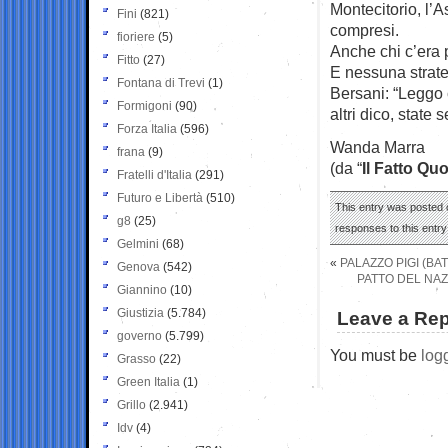
Montecitorio, l’A
Fini
(821)
compresi.
fioriere
(5)
Anche chi c’era 
Fitto
(27)
E nessuna strate
Fontana di Trevi
(1)
Bersani: “Leggo 
Formigoni
(90)
altri dico, state
Forza Italia
(596)
Wanda Marra
frana
(9)
(da “
Il Fatto Qu
Fratelli d'Italia
(291)
Futuro e Libertà
(510)
This entry was posted 
g8
(25)
responses to this entr
Gelmini
(68)
«
PALAZZO PIGI (BAT
Genova
(542)
PATTO DEL NAZ
Giannino
(10)
Giustizia
(5.784)
Leave a Rep
governo
(5.799)
You must be
log
Grasso
(22)
Green Italia
(1)
Grillo
(2.941)
Idv
(4)