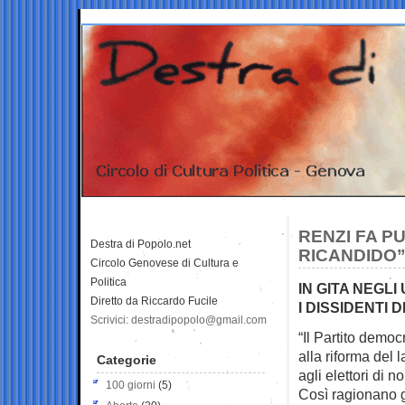
RENZI FA P
Destra di Popolo.net
RICANDIDO
Circolo Genovese di Cultura e
Politica
IN GITA NEGL
Diretto da Riccardo Fucile
I DISSIDENTI 
Scrivici: destradipopolo@gmail.com
“Il Partito demo
alla riforma del 
Categorie
agli elettori di n
100 giorni
(5)
Così ragionano gl