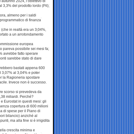
’autunno 2024, l’obiettivo di
l 3,3% del prodotto lordo (Pil);
ora, almeno per i saldi
 programmatico di finanza
 (che in realtà era un 3,04%,
 portato a un arrotondamento
la Commissione europea
o pareva possibile sei mesi fa;
3% avrebbe fatto sperare
 conti sarebbe stato di dare
 Sarebbero bastati appena 600
al 3,07% al 3,04% e poter
er la Ragioneria spostare
cile. Invece non è successo.
re scorso si prevedeva da
69,38 miliardi. Perché?
e Eurostat in questi mesi: gli
 senza copertura di 600 milioni
ca di spese per il Piano di
uori bilancio) anziché al
unti, ma alla fine si è irrigidita
ella crescita minima e