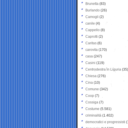
Brunetta
(83)
Burlando
(26)
Camogli
(2)
canile
(4)
Cappello
(8)
Caprotti
(2)
Caritas
(6)
carovita
(170)
casa
(247)
Casini
(119)
Centrodestra in Liguria
(35
Chiesa
(276)
Cina
(10)
Comune
(342)
Coop
(7)
Cossiga
(7)
Costume
(5.581)
criminalità
(1.402)
democratici e progressisti
(