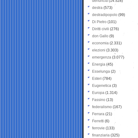
denuncia
(14.528)
destra
(573)
destradipopolo
(99)
Di Pietro
(101)
Diritti civili
(276)
don Gallo
(9)
economia
(2.331)
elezioni
(3.303)
emergenza
(3.077)
Energia
(45)
Esselunga
(2)
Esteri
(784)
Eugenetica
(3)
Europa
(1.314)
Fassino
(13)
federalismo
(167)
Ferrara
(21)
Ferretti
(6)
ferrovie
(133)
finanziaria
(325)