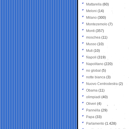
Mattarella
(60)
Meloni
(14)
Milano
(300)
Montezemolo
(7)
Monti
(357)
moschea
(11)
Musso
(10)
Muti
(10)
Napoli
(319)
Napolitano
(220)
no global
(5)
notte bianca
(3)
Nuovo Centrodestra
(2)
Obama
(11)
olimpiadi
(40)
Oliveri
(4)
Pannella
(29)
Papa
(33)
Parlamento
(1.428)