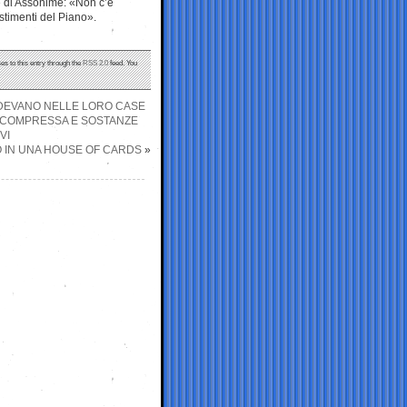
le di Assonime: «Non c’è
estimenti del Piano».
es to this entry through the
RSS 2.0
feed. You
NDEVANO NELLE LORO CASE
IA COMPRESSA E SOSTANZE
VI
O IN UNA HOUSE OF CARDS
»