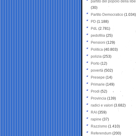
partito del popolo della libe
(30)
Partito Democratico
(1.034)
PD
(1.188)
PdL
(2.781)
pedofilia
(25)
Pensioni
(129)
Politica
(40.803)
polizia
(253)
Porto
(12)
povertà
(502)
Presepe
(14)
Primarie
(149)
Prodi
(52)
Provincia
(139)
radici e valori
(3.682)
RAI
(359)
rapine
(37)
Razzismo
(1.410)
Referendum
(200)