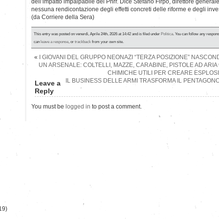
dell’impatto impalpabile del Pnrr. Dice Stefano Firpo, direttore genera
nessuna rendicontazione degli effetti concreti delle riforme e degli inv
(da Corriere della Sera)
This entry was posted on venerdì, Aprile 24th, 2026 at 14:42 and is filed under
Politica
. You can follow any respons
can
leave a response
, or
trackback
from your own site.
«
I GIOVANI DEL GRUPPO NEONAZI “TERZA POSIZIONE” NASCO
UN ARSENALE: COLTELLI, MAZZE, CARABINE, PISTOLE AD AR
CHIMICHE UTILI PER CREARE ESPLOSI
IL BUSINESS DELLE ARMI TRASFORMA IL PENTAGON
Leave a
Reply
You must be
logged in
to post a comment.
)
19)