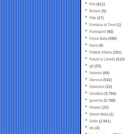
Fini
(821)
fioriere
(5)
Fitto
(27)
Fontana di Trevi
(1)
Formigoni
(90)
Forza Italia
(596)
frana
(9)
Fratelli d'Italia
(291)
Futuro e Libertà
(510)
g8
(25)
Gelmini
(68)
Genova
(542)
Giannino
(10)
Giustizia
(5.784)
governo
(5.799)
Grasso
(22)
Green Italia
(1)
Grillo
(2.941)
Idv
(4)