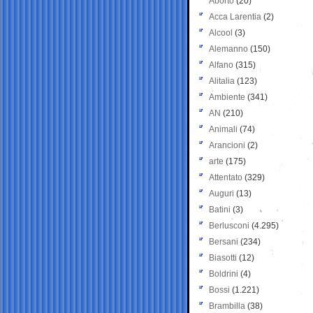
Aborto
(20)
Acca Larentia
(2)
Alcool
(3)
Alemanno
(150)
Alfano
(315)
Alitalia
(123)
Ambiente
(341)
AN
(210)
Animali
(74)
Arancioni
(2)
arte
(175)
Attentato
(329)
Auguri
(13)
Batini
(3)
Berlusconi
(4.295)
Bersani
(234)
Biasotti
(12)
Boldrini
(4)
Bossi
(1.221)
Brambilla
(38)