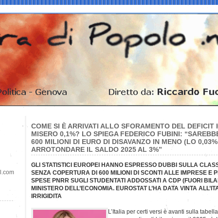
COME SI È ARRIVATI ALLO SFORAMENTO DEL DEFICIT 
MISERO 0,1%? LO SPIEGA FEDERICO FUBINI: “SAREB
600 MILIONI DI EURO DI DISAVANZO IN MENO (LO 0,03%
ARROTONDARE IL SALDO 2025 AL 3%”
GLI STATISTICI EUROPEI HANNO ESPRESSO DUBBI SULLA CLAS
il.com
SENZA COPERTURA DI 600 MILIONI DI SCONTI ALLE IMPRESE E PE
SPESE PNRR SUGLI STUDENTATI ADDOSSATI A CDP (FUORI BILA
MINISTERO DELL’ECONOMIA. EUROSTAT L’HA DATA VINTA ALL’ITAL
IRRIGIDITA
L’Italia per certi versi è avanti sulla tab