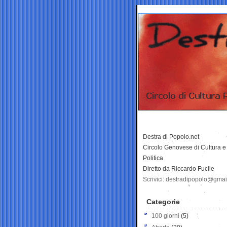
Destra di Popolo.net
Circolo Genovese di Cultura e
Politica
Diretto da Riccardo Fucile
Scrivici: destradipopolo@gma
Categorie
100 giorni
(5)