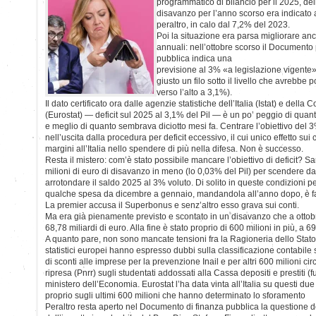
programmatico di bilancio per il 2025, dell
disavanzo per l’anno scorso era indicato a
peraltro, in calo dal 7,2% del 2023.
Poi la situazione era parsa migliorare anc
annuali: nell’ottobre scorso il Documento
pubblica indica una
previsione al 3% «a legislazione vigente»
giusto un filo sotto il livello che avrebbe
verso l’alto a 3,1%).
Il dato certificato ora dalle agenzie statistiche dell’Italia (Istat) e del
(Eurostat) — deficit sul 2025 al 3,1% del Pil — è un po’ peggio di quant
e meglio di quanto sembrava diciotto mesi fa. Centrare l’obiettivo del 
nell’uscita dalla procedura per deficit eccessivo, il cui unico effetto sui
margini all’Italia nello spendere di più nella difesa. Non è successo.
Resta il mistero: com’è stato possibile mancare l’obiettivo di deficit?
milioni di euro di disavanzo in meno (lo 0,03% del Pil) per scendere d
arrotondare il saldo 2025 al 3% voluto. Di solito in queste condizioni p
qualche spesa da dicembre a gennaio, mandandola all’anno dopo, è fa
La premier accusa il Superbonus e senz’altro esso grava sui conti.
Ma era già pienamente previsto e scontato in un disavanzo che a ottob
68,78 miliardi di euro. Alla fine è stato proprio di 600 milioni in più, a 
A quanto pare, non sono mancate tensioni fra la Ragioneria dello Stato 
statistici europei hanno espresso dubbi sulla classificazione contabile
di sconti alle imprese per la prevenzione Inail e per altri 600 milioni cir
ripresa (Pnrr) sugli studentati addossati alla Cassa depositi e prestiti (f
ministero dell’Economia. Eurostat l’ha data vinta all’Italia su questi due p
proprio sugli ultimi 600 milioni che hanno determinato lo sforamento
Peraltro resta aperto nel Documento di finanza pubblica la questione d