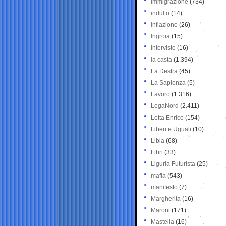
Immigrazione
(734)
indulto
(14)
inflazione
(26)
Ingroia
(15)
Interviste
(16)
la casta
(1.394)
La Destra
(45)
La Sapienza
(5)
Lavoro
(1.316)
LegaNord
(2.411)
Letta Enrico
(154)
Liberi e Uguali
(10)
Libia
(68)
Libri
(33)
Liguria Futurista
(25)
mafia
(543)
manifesto
(7)
Margherita
(16)
Maroni
(171)
Mastella
(16)