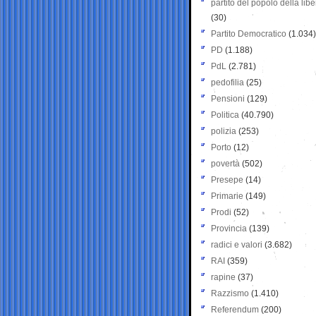
partito del popolo della libe
(30)
Partito Democratico
(1.034)
PD
(1.188)
PdL
(2.781)
pedofilia
(25)
Pensioni
(129)
Politica
(40.790)
polizia
(253)
Porto
(12)
povertà
(502)
Presepe
(14)
Primarie
(149)
Prodi
(52)
Provincia
(139)
radici e valori
(3.682)
RAI
(359)
rapine
(37)
Razzismo
(1.410)
Referendum
(200)