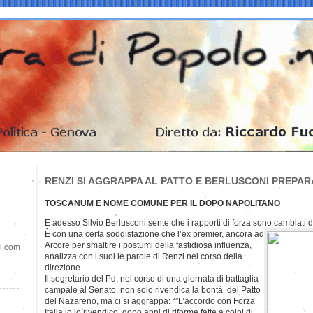
RENZI SI AGGRAPPA AL PATTO E BERLUSCONI PREPAR
TOSCANUM E NOME COMUNE PER IL DOPO NAPOLITANO
E adesso Silvio Berlusconi sente che i rapporti di forza sono cambiati 
È con una certa soddisfazione che l’ex premier, ancora ad
Arcore per smaltire i postumi della fastidiosa influenza,
il.com
analizza con i suoi le parole di Renzi nel corso della
direzione.
Il segretario del Pd, nel corso di una giornata di battaglia
campale al Senato, non solo rivendica la bontà del Patto
del Nazareno, ma ci si aggrappa: “”L’accordo con Forza
Italia io lo rivendico, dopo anni di riforme fatte a colpi di