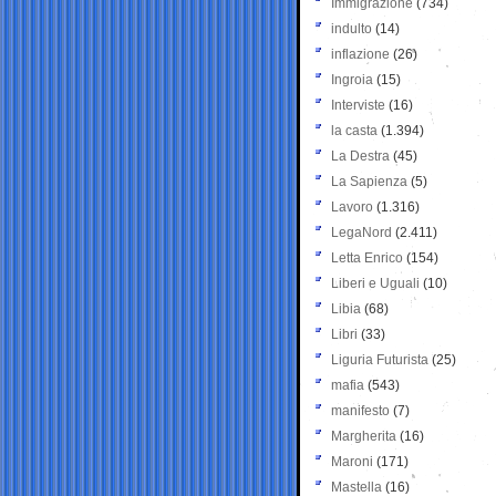
Immigrazione
(734)
indulto
(14)
inflazione
(26)
Ingroia
(15)
Interviste
(16)
la casta
(1.394)
La Destra
(45)
La Sapienza
(5)
Lavoro
(1.316)
LegaNord
(2.411)
Letta Enrico
(154)
Liberi e Uguali
(10)
Libia
(68)
Libri
(33)
Liguria Futurista
(25)
mafia
(543)
manifesto
(7)
Margherita
(16)
Maroni
(171)
Mastella
(16)