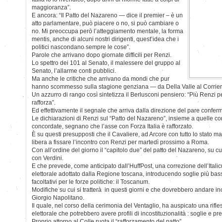
maggioranza”.
E ancora: “Il Patto del Nazareno — dice il premier – è un
atto parlamentare, può piacere o no, si può cambiare o
no. Mi preoccupa però l’atteggiamento mentale, la forma
mentis, anche di alcuni nostri dirigenti, quest’idea che i
politici nascondano sempre le cose”.
Parole che arrivano dopo giornate difficili per Renzi.
Lo spettro dei 101 al Senato, il malessere del gruppo al
Senato, l’allarme conti pubblici.
Ma anche le critiche che arrivano da mondi che pur
hanno scommesso sulla stagione genziana — da Della Valle al Corriere
Un azzurro di rango così sintetizza il Berlusconi pensiero: “Più Renzi pe
rafforza”.
Ed effettivamente il segnale che arriva dalla direzione del pare confe
Le dichiarazioni di Renzi sul “Patto del Nazareno”, insieme a quelle co
concordate, segnano che l’asse con Forza Italia è rafforzato.
È su questi presupposti che il Cavaliere, ad Arcore con tutto lo stato mag
libera a fissare l’incontro con Renzi per martedì prossimo a Roma.
Con all’ordine del giorno il “capitolo due” del patto del Nazareno, su c
con Verdini.
E che prevede, come anticipato dall’HuffPost, una correzione dell’Ital
elettorale adottato dalla Regione toscana, introducendo soglie più bass
facoltativi per le forze politiche: il Toscanum.
Modifiche su cui si tratterà in questi giorni e che dovrebbero andare inc
Giorgio Napolitano.
Il quale, nel corso della cerimonia del Ventaglio, ha auspicato una rifle
elettorale che potrebbero avere profili di incostituzionalità : soglie e p
Proprio attorno al Colle ruota il “rafforzamento del patto”.