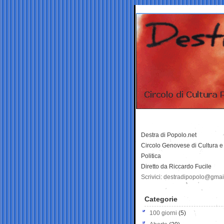
Destra di Popolo.net
Circolo Genovese di Cultura e
Politica
Diretto da Riccardo Fucile
Scrivici: destradipopolo@gma
Categorie
100 giorni
(5)