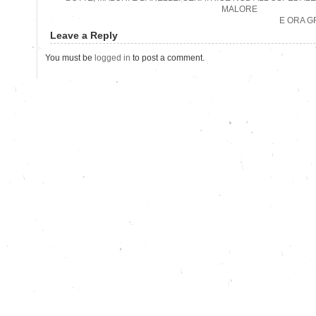
MALORE
E ORA G
Leave a Reply
You must be
logged in
to post a comment.