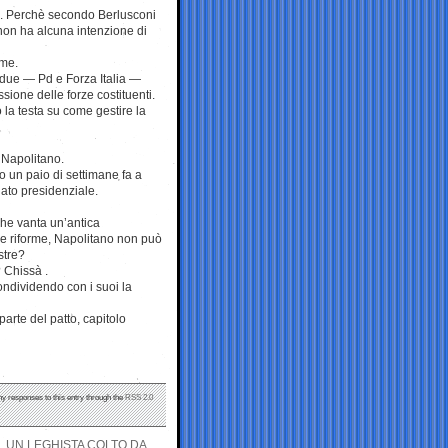
po. Perchè secondo Berlusconi
non ha alcuna intenzione di
rme.
 due — Pd e Forza Italia —
sione delle forze costituenti.
 la testa su come gestire la
 Napolitano.
to un paio di settimane fa a
ndato presidenziale.
 che vanta un’antica
le riforme, Napolitano non può
stre?
 Chissà .
ondividendo con i suoi la
rte del patto, capitolo
ny responses to this entry through the
RSS 2.0
, UN LEGHISTA COLTO DA