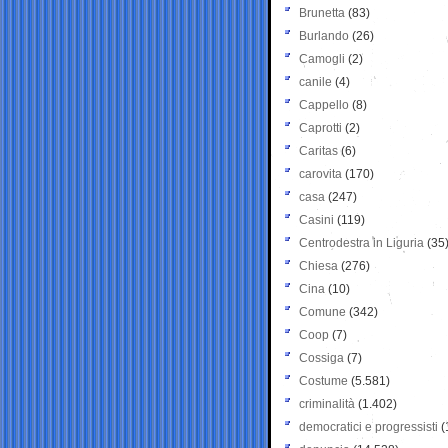
Brunetta
(83)
Burlando
(26)
Camogli
(2)
canile
(4)
Cappello
(8)
Caprotti
(2)
Caritas
(6)
carovita
(170)
casa
(247)
Casini
(119)
Centrodestra in Liguria
(35
Chiesa
(276)
Cina
(10)
Comune
(342)
Coop
(7)
Cossiga
(7)
Costume
(5.581)
criminalità
(1.402)
democratici e progressisti
(