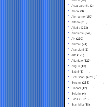
Aborto
(20)
Acca Larentia
(2)
Alcool
(3)
Alemanno
(150)
Alfano
(315)
Alitalia
(123)
Ambiente
(341)
AN
(210)
Animali
(74)
Arancioni
(2)
arte
(175)
Attentato
(329)
Auguri
(13)
Batini
(3)
Berlusconi
(4.295)
Bersani
(234)
Biasotti
(12)
Boldrini
(4)
Bossi
(1.221)
Brambilla
(38)