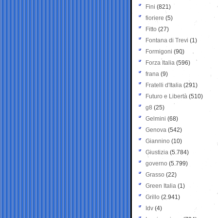
Fini
(821)
fioriere
(5)
Fitto
(27)
Fontana di Trevi
(1)
Formigoni
(90)
Forza Italia
(596)
frana
(9)
Fratelli d'Italia
(291)
Futuro e Libertà
(510)
g8
(25)
Gelmini
(68)
Genova
(542)
Giannino
(10)
Giustizia
(5.784)
governo
(5.799)
Grasso
(22)
Green Italia
(1)
Grillo
(2.941)
Idv
(4)