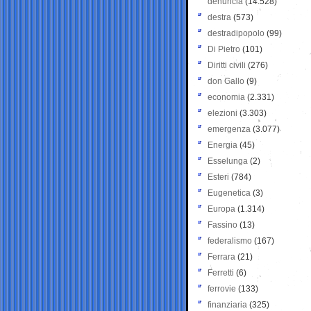
denuncia
(14.528)
destra
(573)
destradipopolo
(99)
Di Pietro
(101)
Diritti civili
(276)
don Gallo
(9)
economia
(2.331)
elezioni
(3.303)
emergenza
(3.077)
Energia
(45)
Esselunga
(2)
Esteri
(784)
Eugenetica
(3)
Europa
(1.314)
Fassino
(13)
federalismo
(167)
Ferrara
(21)
Ferretti
(6)
ferrovie
(133)
finanziaria
(325)