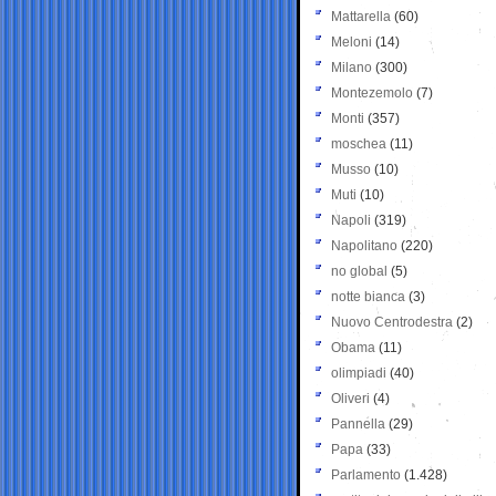
Mattarella
(60)
Meloni
(14)
Milano
(300)
Montezemolo
(7)
Monti
(357)
moschea
(11)
Musso
(10)
Muti
(10)
Napoli
(319)
Napolitano
(220)
no global
(5)
notte bianca
(3)
Nuovo Centrodestra
(2)
Obama
(11)
olimpiadi
(40)
Oliveri
(4)
Pannella
(29)
Papa
(33)
Parlamento
(1.428)