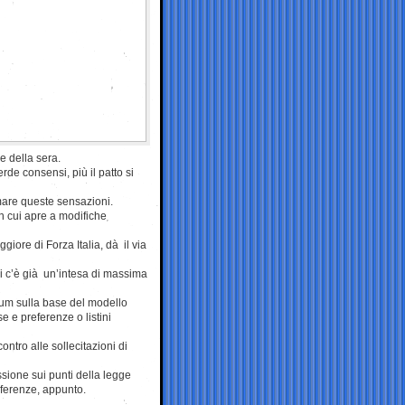
 della sera.
rde consensi, più il patto si
rmare queste sensazioni.
n cui apre a modifiche
giore di Forza Italia, dà il via
ui c’è già un’intesa di massima
icum sulla base del modello
e e preferenze o listini
ontro alle sollecitazioni di
ssione sui punti della legge
referenze, appunto.