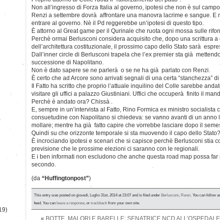
Non all’ingresso di Forza Italia al governo, ipotesi che non è sul cam
Renzi a settembre dovrà affrontare una manovra lacrime e sangue. E 
entrare al governo. Nè il Pd reggerebbe un’ipotesi di questo tipo.
È attorno al Great game per il Qurinale che ruota ogni mossa sulle rifo
Perchè ormai Berlusconi considera acquisito che, dopo una scrittura a
dell’architettura costituzionale, il prossimo capo dello Stato sarà espres
Dall’inner circle di Berlusconi trapela che l’ex premier sta già mettendo
successione di Napolitano.
Non è dato sapere se ne parlerà o se ne ha già parlato con Renzi.
È certo che ad Arcore sono arrivati segnali di una certa “stanchezza” di
Il Fatto ha scritto che proprio l’attuale inquilino del Colle sarebbe anda
visitare gli uffici a palazzo Giustiniani. Uffici che occuperà finito il ma
Perchè è andato ora? Chissà .
E, sempre in un’intervista al Fatto, Rino Formica ex ministro socialista
consuetudine con Napolitano si chiedeva: se vanno avanti di un anno 
)
mollare; mentre ha già fatto capire che vorrebbe lasciare dopo il seme
Quindi su che orizzonte temporale si sta muovendo il capo dello Stato?
È incrociando ipotesi e scenari che si capisce perchè Berlusconi stia c
previsione che le prossime elezioni ci saranno con le regionali.
E i ben informati non escludono che anche questa road map possa far pa
secondo.
(da
“Huffingtonpost”
)
This entry was posted on giovedì, Luglio 31st, 2014 at 23:07 and is filed under
Berlusconi
,
Renzi
. You can follow a
feed. You can
leave a response
, or
trackback
from your own site.
19)
«
BOTTE, MALORI E BARELLE: SENATRICE NCD ALL’OSPEDALE