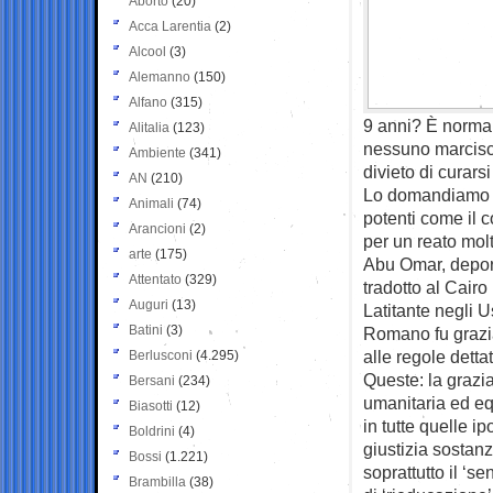
Aborto
(20)
Acca Larentia
(2)
Alcool
(3)
Alemanno
(150)
Alfano
(315)
9 anni? È normal
Alitalia
(123)
nessuno marcisca
Ambiente
(341)
divieto di curars
AN
(210)
Lo domandiamo al 
Animali
(74)
potenti come il
Arancioni
(2)
per un reato molt
arte
(175)
Abu Omar, deport
Attentato
(329)
tradotto al Cairo
Auguri
(13)
Latitante negli U
Batini
(3)
Romano fu grazia
alle regole detta
Berlusconi
(4.295)
Queste: la grazia
Bersani
(234)
umanitaria ed eq
Biasotti
(12)
in tutte quelle i
Boldrini
(4)
giustizia sostanz
Bossi
(1.221)
soprattutto il ‘se
Brambilla
(38)