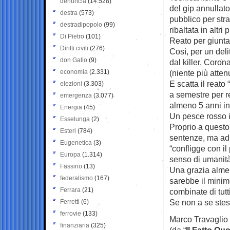
denuncia
(14.528)
del gip annulla
destra
(573)
pubblico per stra
destradipopolo
(99)
ribaltata in altri
Di Pietro
(101)
Reato per giunta 
Diritti civili
(276)
Così, per un deli
don Gallo
(9)
dal killer, Coron
economia
(2.331)
(niente più atten
E scatta il reato 
elezioni
(3.303)
a semestre per r
emergenza
(3.077)
almeno 5 anni in 
Energia
(45)
Un pesce rosso i
Esselunga
(2)
Proprio a questo 
Esteri
(784)
sentenze, ma ad 
Eugenetica
(3)
“confligge con il
Europa
(1.314)
senso di umanità 
Fassino
(13)
Una grazia almen
federalismo
(167)
sarebbe il minim
Ferrara
(21)
combinate di tutt
Se non a se stes
Ferretti
(6)
ferrovie
(133)
Marco Travaglio
finanziaria
(325)
(da “
Il Fatto Qu