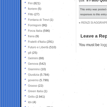
Fini
(821)
fioriere
(5)
This entry was posted o
Fitto
(27)
responses to this entr
Fontana di Trevi
(1)
«
RENZI SI AGGRAP
Formigoni
(90)
Forza Italia
(596)
Leave a Rep
frana
(9)
Fratelli d'Italia
(291)
You must be
log
Futuro e Libertà
(510)
g8
(25)
Gelmini
(68)
Genova
(542)
Giannino
(10)
Giustizia
(5.784)
governo
(5.799)
Grasso
(22)
Green Italia
(1)
Grillo
(2.941)
Idv
(4)