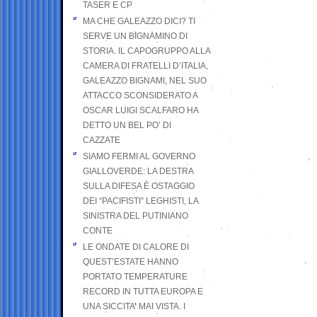
TASER E CP
MA CHE GALEAZZO DICI? TI
SERVE UN BIGNAMINO DI
STORIA. IL CAPOGRUPPO ALLA
CAMERA DI FRATELLI D’ITALIA,
GALEAZZO BIGNAMI, NEL SUO
ATTACCO SCONSIDERATO A
OSCAR LUIGI SCALFARO HA
DETTO UN BEL PO’ DI
CAZZATE
SIAMO FERMI AL GOVERNO
GIALLOVERDE: LA DESTRA
SULLA DIFESA È OSTAGGIO
DEI “PACIFISTI” LEGHISTI, LA
SINISTRA DEL PUTINIANO
CONTE
LE ONDATE DI CALORE DI
QUEST’ESTATE HANNO
PORTATO TEMPERATURE
RECORD IN TUTTA EUROPA E
UNA SICCITA’ MAI VISTA. I