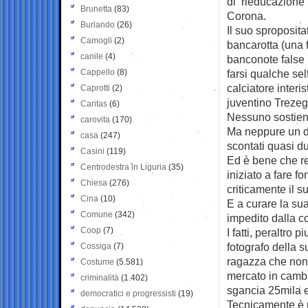
di ‘rieducazione
Brunetta
(83)
Corona.
Burlando
(26)
Il suo sproposita
Camogli
(2)
bancarotta (una f
canile
(4)
banconote false 
Cappello
(8)
farsi qualche sel
calciatore interi
Caprotti
(2)
juventino Trezegu
Caritas
(6)
Nessuno sostiene,
carovita
(170)
Ma neppure un de
casa
(247)
scontati quasi d
Casini
(119)
Ed è bene che res
Centrodestra in Liguria
(35)
iniziato a fare 
Chiesa
(276)
criticamente il s
Cina
(10)
E a curare la su
Comune
(342)
impedito dalla c
Coop
(7)
I fatti, peraltro
fotografo della 
Cossiga
(7)
ragazza che non è
Costume
(5.581)
mercato in cambi
criminalità
(1.402)
sgancia 25mila 
democratici e progressisti
(19)
Tecnicamente è u