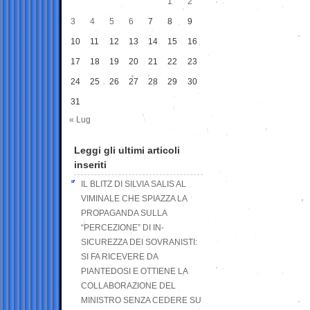
1
2
3
4
5
6
7
8
9
10
11
12
13
14
15
16
17
18
19
20
21
22
23
24
25
26
27
28
29
30
31
« Lug
Leggi gli ultimi articoli
inseriti
IL BLITZ DI SILVIA SALIS AL
VIMINALE CHE SPIAZZA LA
PROPAGANDA SULLA
“PERCEZIONE” DI IN-
SICUREZZA DEI SOVRANISTI:
SI FA RICEVERE DA
PIANTEDOSI E OTTIENE LA
COLLABORAZIONE DEL
MINISTRO SENZA CEDERE SU