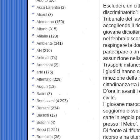
Aborto
(20)
Escludere un cit
Acca Larentia
(2)
discriminatorio”:
Alcool
(3)
Tribunale del lav
Alemanno
(150)
accogliendo il ri
Alfano
(315)
giovane diciott
Alitalia
(123)
nel febbraio scor
Ambiente
(341)
respingere la d
AN
(210)
partecipare a un
assunzione nell
Animali
(74)
Trasporti milane
Arancioni
(2)
I giudici hanno o
arte
(175)
rimozione della r
Attentato
(329)
cittadinanza tra i
Auguri
(13)
D’ora in avanti i
Batini
(3)
civile.
Berlusconi
(4.295)
Il giovane maroc
Bersani
(234)
soggiorno e svolg
Biasotti
(12)
carte in regola p
Boldrini
(4)
presso il Metro’.
Bossi
(1.221)
Di fronte al rifi
ricorso e ha otte
Brambilla
(38)