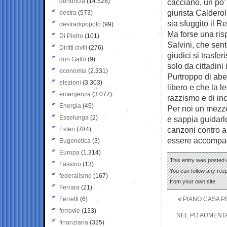
denuncia
(14.528)
cacciano, un po’
giurista Calderol
destra
(573)
sia sfuggito il 
destradipopolo
(99)
Ma forse una risp
Di Pietro
(101)
Salvini, che sent
Diritti civili
(276)
giudici si trasfe
don Gallo
(9)
solo da cittadini i
economia
(2.331)
Purtroppo di aber
elezioni
(3.303)
libero e che la 
emergenza
(3.077)
razzismo e di in
Energia
(45)
Per noi un mezzo
Esselunga
(2)
e sappia guidar
canzoni contro al
Esteri
(784)
essere accompagn
Eugenetica
(3)
Europa
(1.314)
This entry was posted o
Fassino
(13)
You can follow any res
federalismo
(167)
from your own site.
Ferrara
(21)
Ferretti
(6)
«
PIANO CASA PE
ferrovie
(133)
NEL PD AUMENTA
finanziaria
(325)