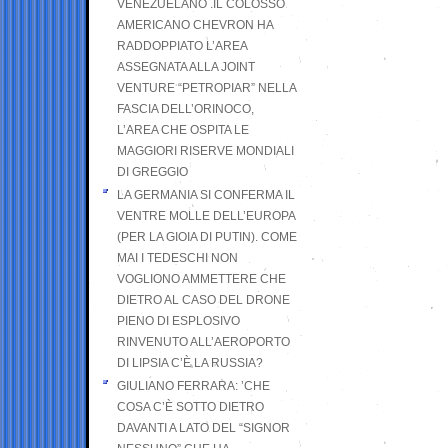
VENEZUELANO .IL COLOSSO
AMERICANO CHEVRON HA
RADDOPPIATO L’AREA
ASSEGNATA ALLA JOINT
VENTURE “PETROPIAR” NELLA
FASCIA DELL’ORINOCO,
L’AREA CHE OSPITA LE
MAGGIORI RISERVE MONDIALI
DI GREGGIO
LA GERMANIA SI CONFERMA IL
VENTRE MOLLE DELL’EUROPA
(PER LA GIOIA DI PUTIN). COME
MAI I TEDESCHI NON
VOGLIONO AMMETTERE CHE
DIETRO AL CASO DEL DRONE
PIENO DI ESPLOSIVO
RINVENUTO ALL’AEROPORTO
DI LIPSIA C’È LA RUSSIA?
GIULIANO FERRARA: ’CHE
COSA C’È SOTTO DIETRO
DAVANTI A LATO DEL “SIGNOR