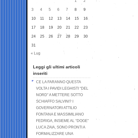
1
2
3
4
5
6
7
8
9
10
11
12
13
14
15
16
17
18
19
20
21
22
23
24
25
26
27
28
29
30
31
« Lug
Leggi gli ultimi articoli
inseriti
CE LA FARANNO QUESTA
VOLTA I PAVIDI LEGHISTI “DEL
NORD” A METTERE SOTTO
SCHIAFFO SALVINI? I
GOVERNATORI ATTILIO
FONTANA E MASSIMILIANO
FEDRIGA, INSIEME AL “DOGE”
LUCA ZAIA, SONO PRONTI A
FORMALIZZARE UNA