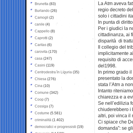
La Atm aveva fatt
Brunetta
(83)
regio decreto del
Burlando
(26)
solo i cittadini i
Camogli
(2)
In punta di dirit
canile
(4)
Per i giudici la 
Cappello
(8)
cittadinanza, ai 
Caprotti
(2)
disparità di trat
Caritas
(6)
Il collegio del t
carovita
(170)
implicitamente ab
casa
(247)
requisito di acce
del1998.
Casini
(119)
In primo grado il
Centrodestra in Liguria
(35)
presentato la do
Chiesa
(276)
stata l’Atm a non
Cina
(10)
Intanto riteniamo
Comune
(342)
chiarezza e a evi
Coop
(7)
Se nell’edilizia
Cossiga
(7)
chiuderebbero i 
Costume
(5.581)
altri, poi vinca i
criminalità
(1.402)
Ci spiace che De
democratici e progressisti
(19)
domanda”: se gli